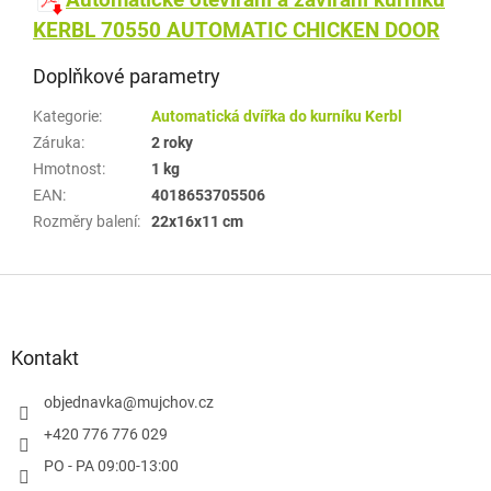
KERBL 70550 AUTOMATIC CHICKEN DOOR
Doplňkové parametry
Kategorie
:
Automatická dvířka do kurníku Kerbl
Záruka
:
2 roky
Hmotnost
:
1 kg
EAN
:
4018653705506
Rozměry balení
:
22x16x11 cm
Z
á
p
a
Kontakt
t
í
objednavka
@
mujchov.cz
+420 776 776 029
PO - PA 09:00-13:00