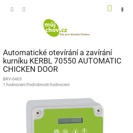
Přejít
NÁKUP
na
obsah
KOŠÍK
Automatické otevírání a zavírání
kurníku KERBL 70550 AUTOMATIC
CHICKEN DOOR
BRV-0403
Průměrné
1 hodnocení
Podrobnosti hodnocení
hodnocení
produktu
je
5,0
z
5
hvězdiček.