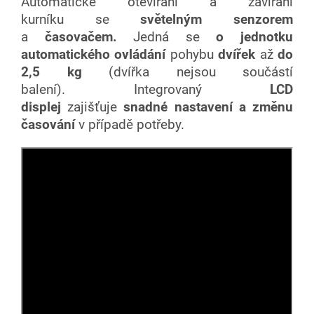
Automatické otevírání a zavírání
kurníku se
světelným senzorem
a
časovačem
.
Jedná se
o jednotku
automatického ovládání
pohybu
dvířek
až
do
2,5 kg
(dvířka nejsou součástí
balení).
Integrovaný
LCD
displej
zajišťuje
snadné nastavení
a změnu
časování
v případě potřeby.