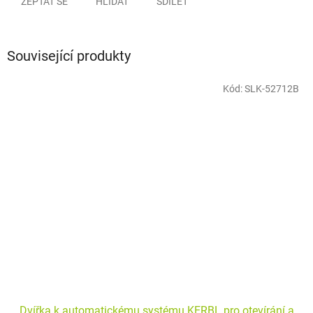
ZEPTAT SE
HLÍDAT
SDÍLET
Související produkty
Kód:
SLK-52712B
Dvířka k automatickému systému KERBL pro otevírání a