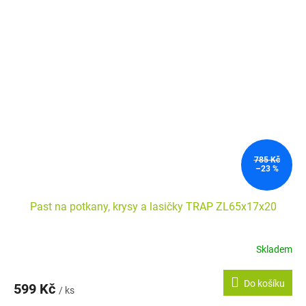
785 Kč
–23 %
Past na potkany, krysy a lasičky TRAP ZL65x17x20
Skladem
Průměrné
hodnocení
produktu
Do košíku
599 Kč
je
/ ks
5,0