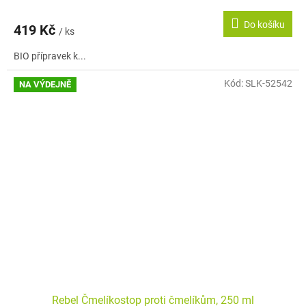
Do košíku
419 Kč
/ ks
BIO přípravek k...
Kód:
SLK-52542
NA VÝDEJNĚ
Rebel Čmelíkostop proti čmelíkům, 250 ml