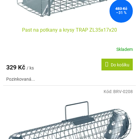
483 Kč
–31 %
Past na potkany a krysy TRAP ZL35x17x20
Skladem
Do košíku
329 Kč
/ ks
Pozinkovaná...
Kód:
BRV-0208