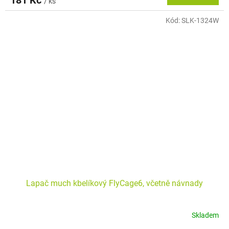
/ ks
Kód:
SLK-1324W
Lapač much kbelíkový FlyCage6, včetně návnady
Skladem