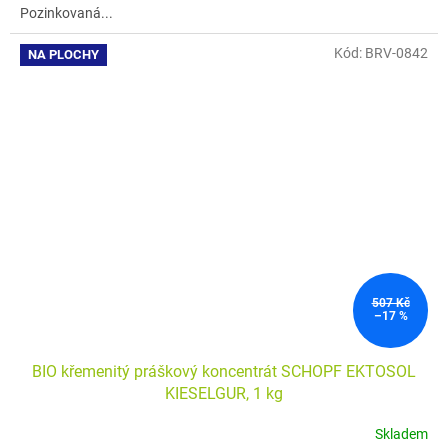
Pozinkovaná...
z
5
hvězdiček.
Kód:
BRV-0842
NA PLOCHY
507 Kč
–17 %
BIO křemenitý práškový koncentrát SCHOPF EKTOSOL
KIESELGUR, 1 kg
Skladem