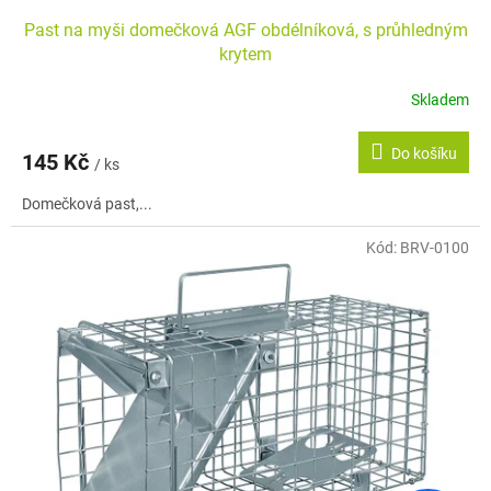
Past na myši domečková AGF obdélníková, s průhledným
krytem
Skladem
Průměrné
hodnocení
produktu
Do košíku
145 Kč
je
/ ks
5,0
Domečková past,...
z
5
hvězdiček.
Kód:
BRV-0100