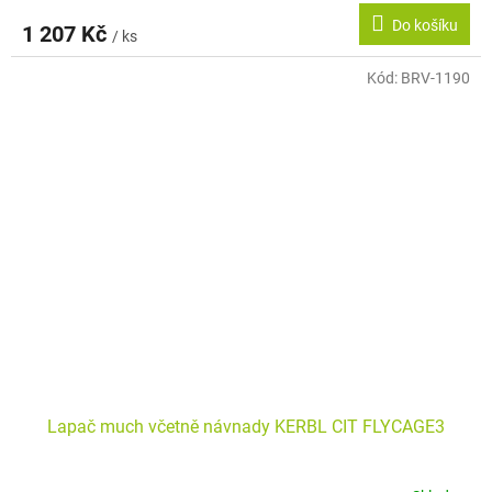
Do košíku
1 207 Kč
/ ks
Kód:
BRV-1190
Lapač much včetně návnady KERBL CIT FLYCAGE3