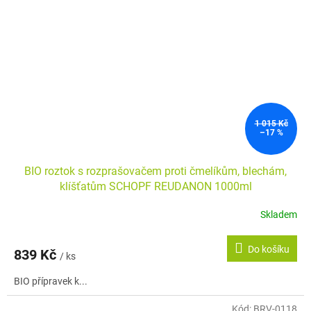
1 015 Kč
–17 %
BIO roztok s rozprašovačem proti čmelíkům, blechám,
klíšťatům SCHOPF REUDANON 1000ml
Skladem
Průměrné
hodnocení
produktu
Do košíku
839 Kč
je
/ ks
4,0
BIO přípravek k...
z
5
hvězdiček.
Kód:
BRV-0118