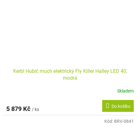
Kerbl Hubič much elektrický Fly Killer Halley LED 40,
modrá
Skladem
Do košíku
5 879 Kč
/ ks
Kód:
BRV-0841