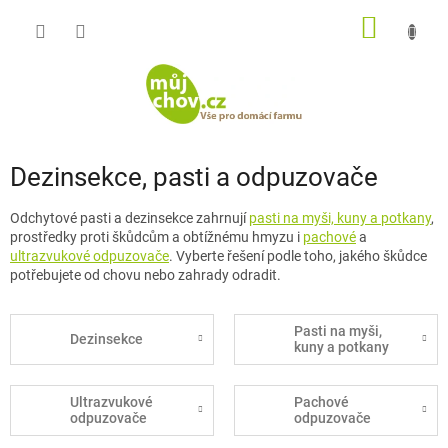
Přejít
NÁKUP
na
obsah
KOŠÍK
Dezinsekce, pasti a odpuzovače
Odchytové pasti a dezinsekce zahrnují
pasti na myši, kuny a potkany
,
prostředky proti škůdcům a obtížnému hmyzu i
pachové
a
ultrazvukové odpuzovače
. Vyberte řešení podle toho, jakého škůdce
potřebujete od chovu nebo zahrady odradit.
Pasti na myši,
Dezinsekce
kuny a potkany
Ultrazvukové
Pachové
odpuzovače
odpuzovače