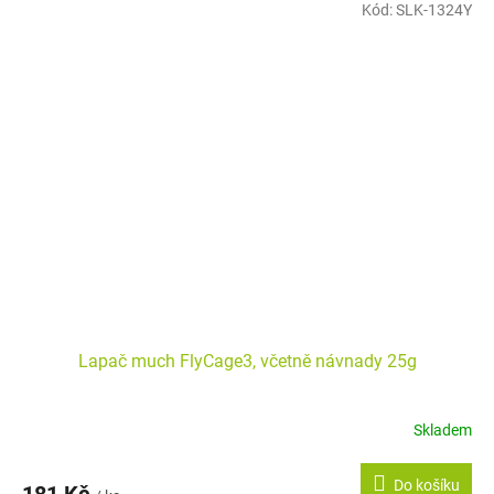
Kód:
SLK-1324Y
Lapač much FlyCage3, včetně návnady 25g
Skladem
Do košíku
181 Kč