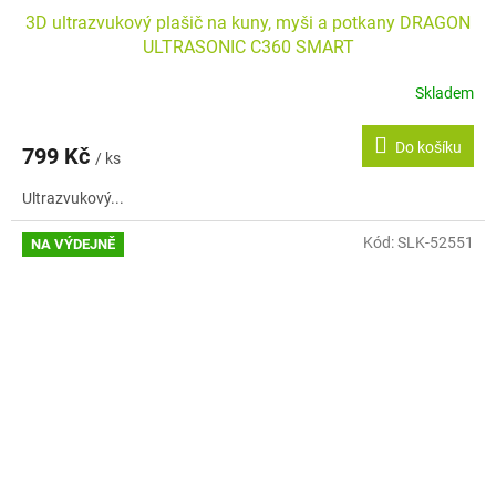
3D ultrazvukový plašič na kuny, myši a potkany DRAGON
ULTRASONIC C360 SMART
Skladem
Do košíku
799 Kč
/ ks
Ultrazvukový...
Kód:
SLK-52551
NA VÝDEJNĚ