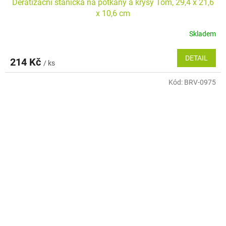
Deratizační stanička na potkany a krysy Tom, 29,4 x 21,6
x 10,6 cm
Skladem
DETAIL
214 Kč
/ ks
Kód:
BRV-0975