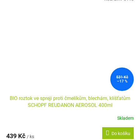
531 Kč
–17 %
BIO roztok ve spreji proti čmelíkům, blechám, klíšťatům
SCHOPF REUDANON AEROSOL 400ml
Skladem
Do košíku
439 Kč
/ ks