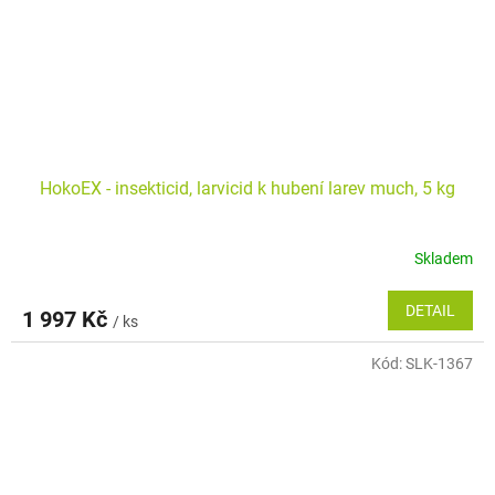
HokoEX - insekticid, larvicid k hubení larev much, 5 kg
Skladem
DETAIL
1 997 Kč
/ ks
Kód:
SLK-1367