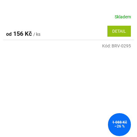
Skladem
Průměrné
hodnocení
produktu
DETAIL
156 Kč
od
/ ks
je
5,0
Kód:
BRV-0295
z
5
hvězdiček.
1 088 Kč
–26 %