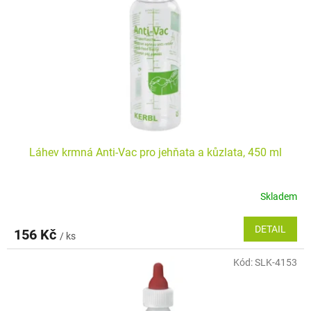
p
k
r
t
o
ů
d
u
k
t
ů
Láhev krmná Anti-Vac pro jehňata a kůzlata, 450 ml
Skladem
DETAIL
156 Kč
/ ks
Kód:
SLK-4153