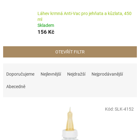
Láhev krmná Anti-Vac pro jehňata a kůzlata, 450
ml
Skladem
156 Kč
OTEVŘÍT FILTR
Ř
a
Doporučujeme
Nejlevnější
Nejdražší
Nejprodávanější
z
e
Abecedně
n
í
V
p
Kód:
SLK-4152
ý
r
p
o
i
d
s
u