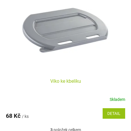
Víko ke kbelíku
Skladem
DETAIL
68 Kč
/ ks
3
položek celkem