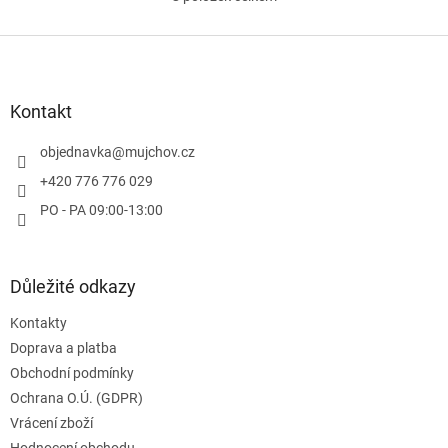
O
v
l
Z
á
á
d
p
a
a
Kontakt
c
t
í
í
objednavka
@
mujchov.cz
p
r
+420 776 776 029
v
PO - PA 09:00-13:00
k
y
v
ý
Důležité odkazy
p
i
Kontakty
s
u
Doprava a platba
Obchodní podmínky
Ochrana O.Ú. (GDPR)
Vrácení zboží
Hodnocení obchodu