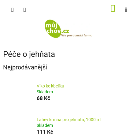
Přejít
NÁKUP
na
obsah
KOŠÍK
Péče o jehňata
Nejprodávanější
Víko ke kbelíku
Skladem
68 Kč
Láhev krmná pro jehňata, 1000 ml
Skladem
111 Kč