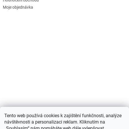
Moje objednávka
Nákupní košík
Tento web používá cookies k zajištění funkčnosti, analýze
návštěvnosti a personalizaci reklam. Kliknutím na
0
KS /
0 KČ
„Souhlasím“ nám pomáháte web dále vylepšovat.