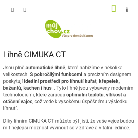
Přejít
NÁKUP
na
obsah
KOŠÍK
Líhně CIMUKA CT
Jsou plně
automatické líhně,
které
nabízíme v několika
velikostech.
S pokročilými funkcemi
a precizním designem
poskytují
ideální prostředí pro líhnutí kuřat,
křepelek,
bažantů, kachen i hus
.
. Tyto líhně jsou vybaveny moderními
technologiemi, které zaručují
optimální teplotu, vlhkost a
otáčení vajec
, což vede k vysokému úspěšnému výsledku
líhnutí.
Díky líhním CIMUKA CT můžete být jisti, že vaše vejce budou
mít nejlepší možnost vyvinout se v zdravé a vitální jedince.