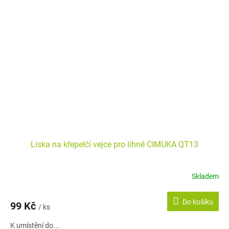
Liska na křepelčí vejce pro líhně CIMUKA QT13
Skladem
Do košíku
99 Kč
/ ks
K umístění do...