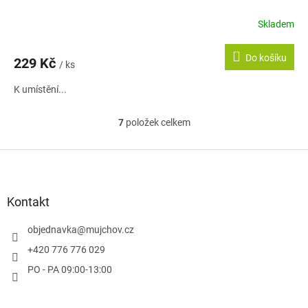
Skladem
Do košíku
229 Kč
/ ks
K umístění...
7
položek celkem
O
v
l
Z
á
á
d
p
a
a
Kontakt
c
t
í
í
objednavka
@
mujchov.cz
p
r
+420 776 776 029
v
PO - PA 09:00-13:00
k
y
v