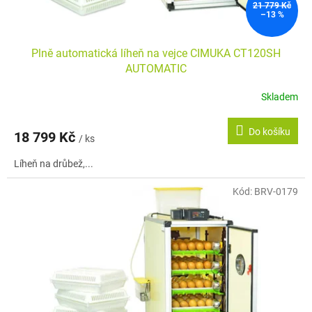
21 779 Kč
–13 %
Plně automatická líheň na vejce CIMUKA CT120SH
AUTOMATIC
Skladem
Do košíku
18 799 Kč
/ ks
Líheň na drůbež,...
Kód:
BRV-0179