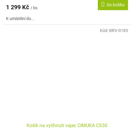
Do košíku
1 299 Kč
/ ks
K umístění do...
Kód:
BRV-0185
Košík na vylíhnutí vajec CIMUKA CS30