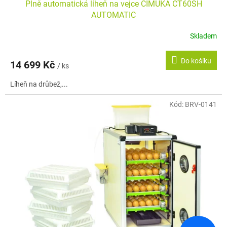
Plně automatická líheň na vejce CIMUKA CT60SH
AUTOMATIC
Skladem
Průměrné
hodnocení
produktu
Do košíku
14 699 Kč
je
/ ks
5,0
Líheň na drůbež,...
z
5
hvězdiček.
Kód:
BRV-0141