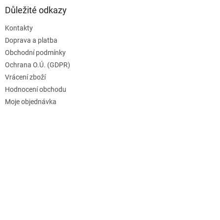
ý
Důležité odkazy
p
i
Kontakty
s
u
Doprava a platba
Obchodní podmínky
Ochrana O.Ú. (GDPR)
Vrácení zboží
Hodnocení obchodu
Moje objednávka