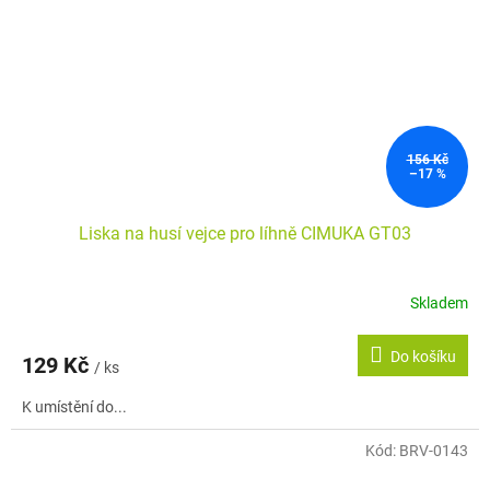
156 Kč
–17 %
Liska na husí vejce pro líhně CIMUKA GT03
Skladem
Do košíku
129 Kč
/ ks
K umístění do...
Kód:
BRV-0143