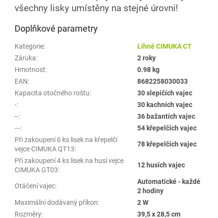
všechny lisky umístěny na stejné úrovni!
Doplňkové parametry
Kategorie
:
Líhně CIMUKA CT
Záruka
:
2 roky
Hmotnost
:
0.98 kg
EAN
:
8682258030033
Kapacita otočného roštu
:
30 slepičích vajec
-
:
30 kachních vajec
--
:
36 bažantích vajec
---
:
54 křepelčích vajec
Při zakoupení 6 ks lisek na křepelčí
78 křepelčích vajec
vejce CIMUKA QT13
:
Při zakoupení 4 ks lisek na husí vejce
12 husích vajec
CIMUKA GT03
:
Automatické - každé
Otáčení vajec
:
2 hodiny
Maximální dodávaný příkon
:
2 W
Rozměry
:
39,5 x 28,5 cm