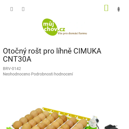
Přejít
NÁKUP
na
obsah
KOŠÍK
Otočný rošt pro líhně CIMUKA
CNT30A
BRV-0142
Průměrné
Neohodnoceno
Podrobnosti hodnocení
hodnocení
produktu
je
0,0
z
5
hvězdiček.