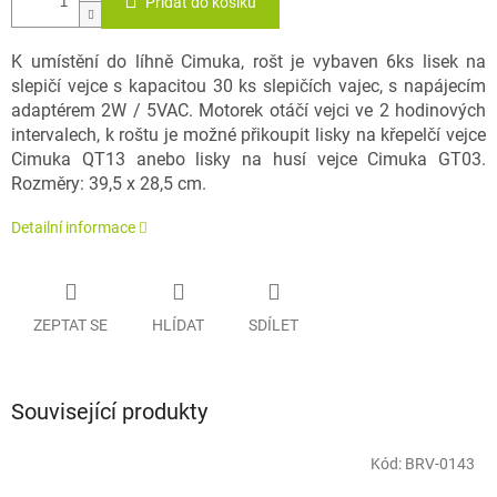
Přidat do košíku
K umístění do líhně Cimuka, rošt je vybaven 6ks lisek na
slepičí vejce s kapacitou 30 ks slepičích vajec, s napájecím
adaptérem 2W / 5VAC. Motorek otáčí vejci ve 2 hodinových
intervalech, k roštu je možné přikoupit lisky na křepelčí vejce
Cimuka QT13 anebo lisky na husí vejce Cimuka GT03.
Rozměry: 39,5 x 28,5 cm.
Detailní informace
ZEPTAT SE
HLÍDAT
SDÍLET
Související produkty
Kód:
BRV-0143