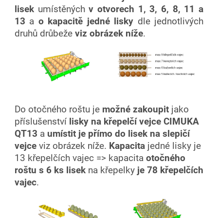
lisek
umístěných
v otvorech 1, 3, 6, 8, 11 a
13
a
o kapacitě jedné lisky
dle jednotlivých
druhů drůbeže
viz obrázek níže
.
Do otočného roštu je
možné
zakoupit
jako
příslušenství
lisky na křepelčí vejce CIMUKA
QT13
a
umístit je přímo do lisek na slepičí
vejce
viz obrázek níže.
Kapacita
jedné lisky je
13 křepelčích vajec => kapacita
otočného
roštu s 6 ks lisek
na křepelky
je
78 křepelčích
vajec
.