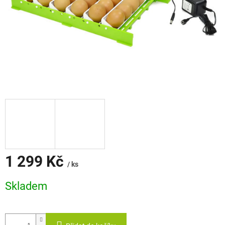
1 299 Kč
/ ks
Měrná
Skladem
cena: