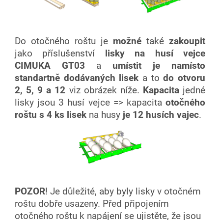
Do otočného roštu je
možné
také
zakoupit
jako příslušenství
lisky na husí vejce
CIMUKA GT03
a
umístit je namísto
standartně dodávaných lisek
a to
do otvoru
2, 5, 9 a 12
viz obrázek níže.
Kapacita
jedné
lisky jsou 3 husí vejce => kapacita
otočného
roštu s 4 ks lisek
na husy
je
12 husích vajec
.
POZOR
! Je důležité, aby byly lisky v otočném
roštu dobře usazeny. Před připojením
otočného roštu k napájení se ujistěte, že jsou