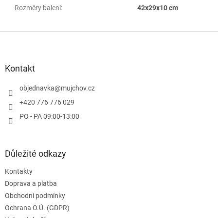
Rozměry balení
:
42x29x10 cm
Z
á
p
a
Kontakt
t
í
objednavka
@
mujchov.cz
+420 776 776 029
PO - PA 09:00-13:00
Důležité odkazy
Kontakty
Doprava a platba
Obchodní podmínky
Ochrana O.Ú. (GDPR)