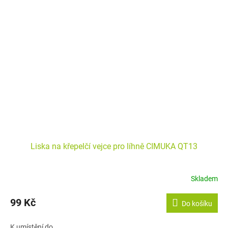
Liska na křepelčí vejce pro líhně CIMUKA QT13
Skladem
99 Kč
Do košíku
K umístění do...