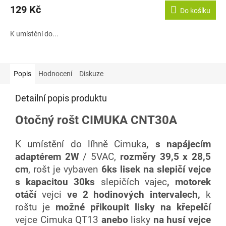
129 Kč
Do košíku
K umístění do...
Popis
Hodnocení
Diskuze
Detailní popis produktu
Otočný rošt CIMUKA CNT30A
K umístění do líhně Cimuka
, s
napájecím
adaptérem 2W
/ 5VAC,
rozměry
39,5 x 28,5
cm
, rošt je vybaven
6ks lisek na slepičí vejce
s kapacitou 30ks
slepičích vajec
, motorek
otáčí
vejci
ve 2 hodinových intervalech,
k
roštu je
možné přikoupit lisky na křepelčí
vejce Cimuka QT13
anebo
lisky
na husí vejce