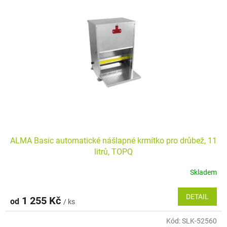
ALMA Basic automatické nášlapné krmítko pro drůbež, 11
litrů, TOPQ
Skladem
DETAIL
1 255 Kč
od
/ ks
Kód:
SLK-52560