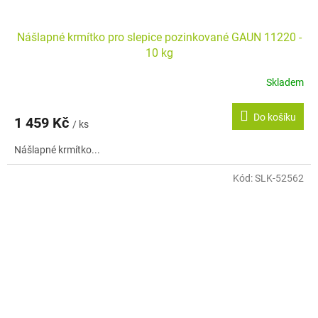
Nášlapné krmítko pro slepice pozinkované GAUN 11220 -
10 kg
Skladem
Do košíku
1 459 Kč
/ ks
Nášlapné krmítko...
Kód:
SLK-52562