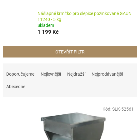
Nášlapné krmítko pro slepice pozinkované GAUN
11240 - 5 kg
Skladem
1 199 Kč
OTEVŘÍT FILTR
Ř
a
Doporučujeme
Nejlevnější
Nejdražší
Nejprodávanější
z
e
Abecedně
n
í
V
p
Kód:
SLK-52561
ý
r
p
o
i
d
s
u