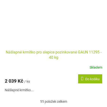
Nášlapné krmítko pro slepice pozinkované GAUN 11295 -
40 kg
Skladem
Do košíku
2 039 Kč
/ ks
Nášlapné krmítko...
11
položek celkem
O