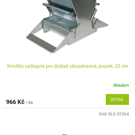
p
k
r
t
o
ů
d
u
k
t
ů
Krmítko nášlapné pro drůbež oboustranné, pozink, 20 cm
Skladem
DETAIL
966 Kč
/ ks
Kód:
SLK-52564