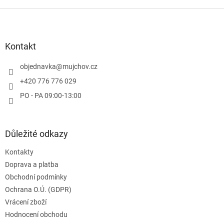
v
l
Z
á
á
d
p
a
a
Kontakt
c
t
í
í
objednavka
@
mujchov.cz
p
r
+420 776 776 029
v
PO - PA 09:00-13:00
k
y
v
ý
Důležité odkazy
p
i
Kontakty
s
u
Doprava a platba
Obchodní podmínky
Ochrana O.Ú. (GDPR)
Vrácení zboží
Hodnocení obchodu