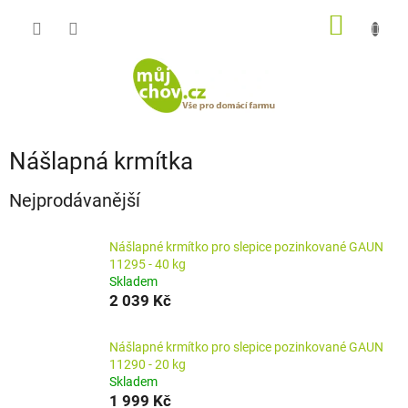
Přejít
NÁKUP
na
obsah
KOŠÍK
Nášlapná krmítka
Nejprodávanější
Nášlapné krmítko pro slepice pozinkované GAUN
11295 - 40 kg
Skladem
2 039 Kč
Nášlapné krmítko pro slepice pozinkované GAUN
11290 - 20 kg
Skladem
1 999 Kč