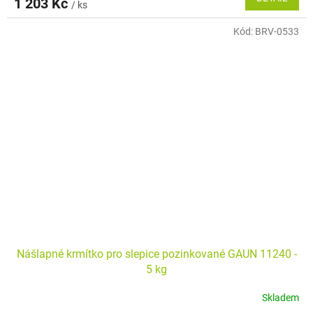
1 203 Kč
/ ks
Kód:
BRV-0533
Nášlapné krmítko pro slepice pozinkované GAUN 11240 -
5 kg
Skladem