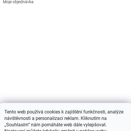
Moje objednávka
Nákupní košík
Tento web používá cookies k zajištění funkčnosti, analýze
návštěvnosti a personalizaci reklam. Kliknutím na
0
KS /
0 KČ
„Souhlasím“ nám pomáháte web dále vylepšovat.