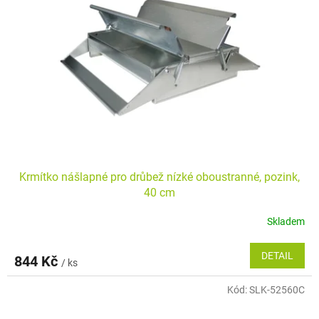
Krmítko nášlapné pro drůbež nízké oboustranné, pozink,
40 cm
Skladem
DETAIL
844 Kč
/ ks
Kód:
SLK-52560C