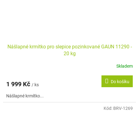
Nášlapné krmítko pro slepice pozinkované GAUN 11290 -
20 kg
Skladem
Do košíku
1 999 Kč
/ ks
Nášlapné krmítko...
Kód:
BRV-1269