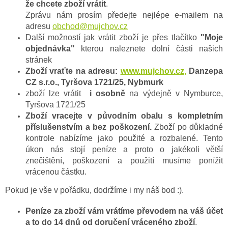
že chcete zboží vrátit
.
Zprávu nám prosím předejte nejlépe e-mailem na
adresu
obchod@mujchov.cz
Další možností jak vrátit zboží je přes tlačítko
"Moje
objednávka"
kterou naleznete dolní části našich
stránek
Zboží vraťte na adresu:
www.mujchov.cz,
Danzepa
CZ s.r.o., Tyršova 1721/25, Nybmurk
zboží lze vrátit
i osobně
na výdejně v Nymburce,
Tyršova 1721/25
Zboží vracejte v původním obalu s kompletním
příslušenstvím a bez poškození.
Zboží po důkladné
kontrole nabízíme jako použité a rozbalené. Tento
úkon nás stojí peníze a proto o jakékoli větší
znečištění, poškození a použití musíme ponížit
vrácenou částku.
Pokud je vše v pořádku, dodržíme i my náš bod :).
Peníze za zboží vám vrátíme převodem na váš účet
a to do 14 dnů od doručení vráceného zboží
.