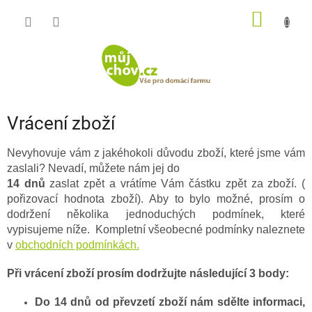
Přejít
NÁKUP
na
obsah
KOŠÍK
Vrácení zboží
Nevyhovuje vám z jakéhokoli důvodu zboží, které jsme vám
zaslali? Nevadí, můžete nám jej do
14 dnů
zaslat zpět a vrátíme Vám částku zpět za zboží. (
pořizovací hodnota zboží). Aby to bylo možné, prosím o
dodržení několika jednoduchých podmínek, které
vypisujeme níže. Kompletní všeobecné podmínky naleznete
v
obchodních podmínkách.
Při vrácení zboží prosím dodržujte následující 3 body:
Do 14 dnů od převzetí zboží nám sdělte informaci,