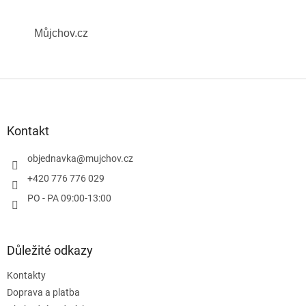
Můjchov.cz
Z
á
p
a
Kontakt
t
í
objednavka
@
mujchov.cz
+420 776 776 029
PO - PA 09:00-13:00
Důležité odkazy
Kontakty
Doprava a platba