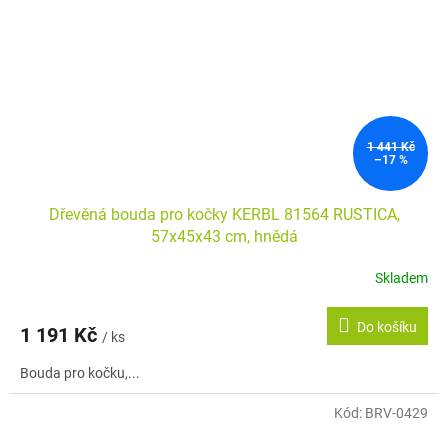
1 441 Kč
–17 %
Dřevěná bouda pro kočky KERBL 81564 RUSTICA,
57x45x43 cm, hnědá
Skladem
Průměrné
hodnocení
produktu
Do košíku
1 191 Kč
je
/ ks
5,0
Bouda pro kočku,...
z
5
hvězdiček.
Kód:
BRV-0429