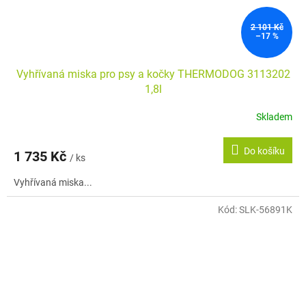
2 101 Kč
–17 %
Vyhřívaná miska pro psy a kočky THERMODOG 3113202
1,8l
Skladem
Do košíku
1 735 Kč
/ ks
Vyhřívaná miska...
Kód:
SLK-56891K