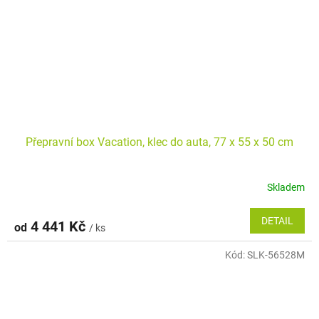
Přepravní box Vacation, klec do auta, 77 x 55 x 50 cm
Skladem
DETAIL
4 441 Kč
od
/ ks
Kód:
SLK-56528M