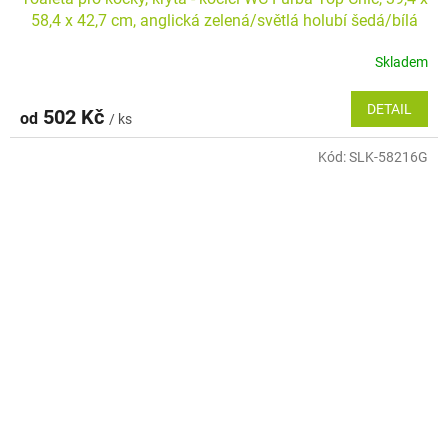
58,4 x 42,7 cm, anglická zelená/světlá holubí šedá/bílá
Skladem
DETAIL
502 Kč
od
/ ks
Kód:
SLK-58216G