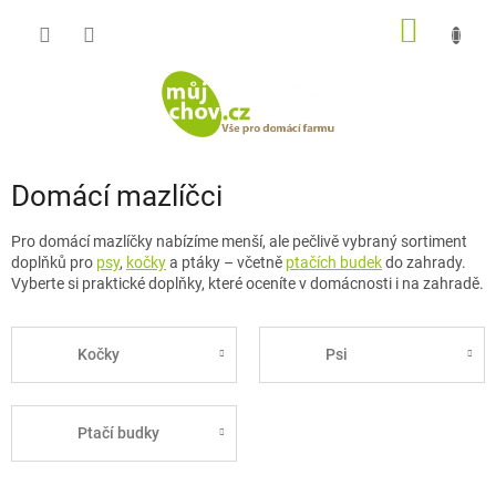
Přejít
NÁKUP
na
obsah
KOŠÍK
Domácí mazlíčci
Pro domácí mazlíčky nabízíme menší, ale pečlivě vybraný sortiment
doplňků pro
psy
,
kočky
a ptáky – včetně
ptačích budek
do zahrady.
Vyberte si praktické doplňky, které oceníte v domácnosti i na zahradě.
Kočky
Psi
Ptačí budky