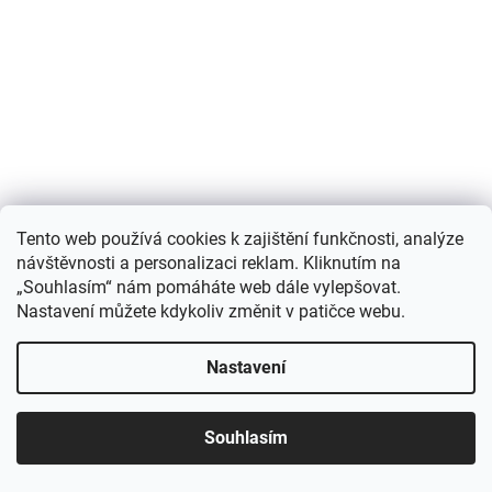
Tento web používá cookies k zajištění funkčnosti, analýze
návštěvnosti a personalizaci reklam. Kliknutím na
Cestovní taška na kolo pro psa Vacation 38x29x25 cm,
„Souhlasím“ nám pomáháte web dále vylepšovat.
šedá/modrá
Nastavení můžete kdykoliv změnit v patičce webu.
Skladem
Nastavení
DETAIL
734 Kč
/ ks
Souhlasím
Kód:
BRV-0793