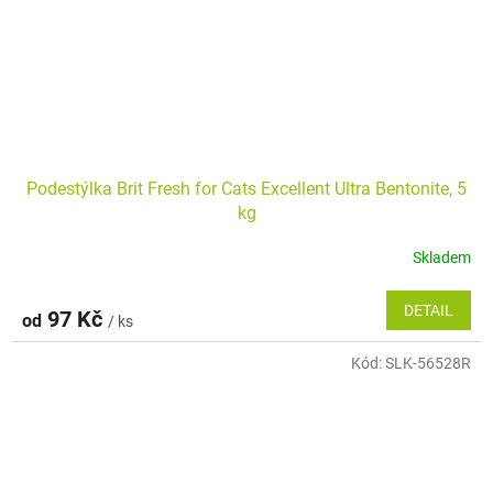
Podestýlka Brit Fresh for Cats Excellent Ultra Bentonite, 5
kg
Skladem
DETAIL
97 Kč
od
/ ks
Kód:
SLK-56528R