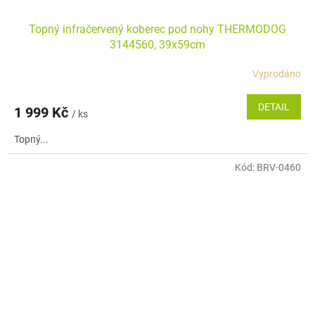
Topný infračervený koberec pod nohy THERMODOG
3144560, 39x59cm
Vyprodáno
DETAIL
1 999 Kč
/ ks
Topný...
Kód:
BRV-0460