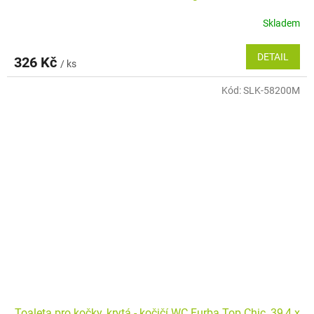
Skladem
DETAIL
326 Kč
/ ks
Kód:
SLK-58200M
Toaleta pro kočky, krytá - kočičí WC Furba Top Chic, 39,4 x