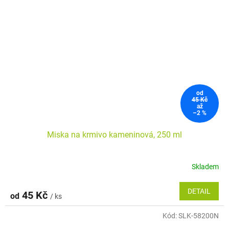
od
45 Kč
až
–2 %
Miska na krmivo kameninová, 250 ml
Skladem
DETAIL
45 Kč
od
/ ks
Kód:
SLK-58200N