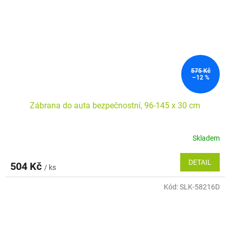
575 Kč
–12 %
Zábrana do auta bezpečnostní, 96-145 x 30 cm
Skladem
Průměrné
hodnocení
produktu
DETAIL
504 Kč
/ ks
je
5,0
Kód:
SLK-58216D
z
5
hvězdiček.