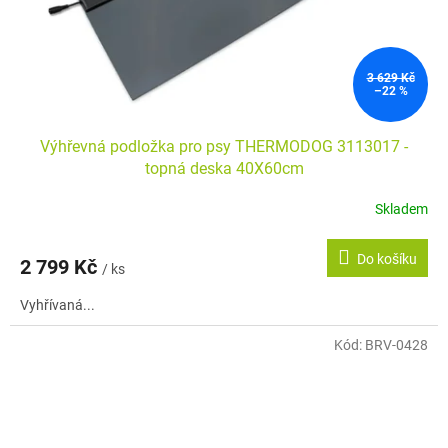
3 629 Kč
–22 %
Výhřevná podložka pro psy THERMODOG 3113017 -
topná deska 40X60cm
Skladem
Do košíku
2 799 Kč
/ ks
Vyhřívaná...
Kód:
BRV-0428