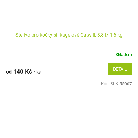
Stelivo pro kočky silikagelové Catwill, 3,8 l/ 1,6 kg
Skladem
Průměrné
hodnocení
produktu
DETAIL
140 Kč
od
/ ks
je
5,0
Kód:
SLK-55007
z
5
hvězdiček.