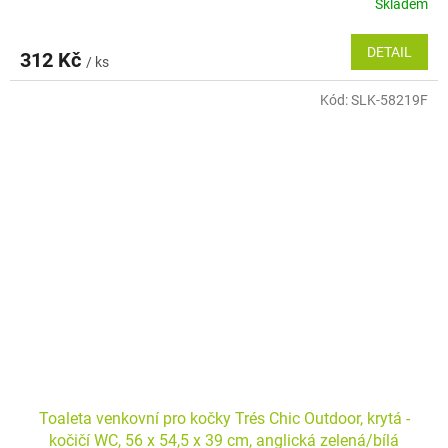
Skladem
DETAIL
312 Kč
/ ks
Kód:
SLK-58219F
Toaleta venkovní pro kočky Trés Chic Outdoor, krytá -
kočičí WC, 56 x 54,5 x 39 cm, anglická zelená/bílá