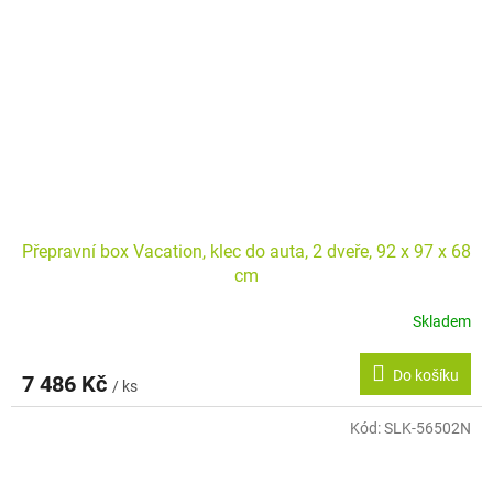
Přepravní box Vacation, klec do auta, 2 dveře, 92 x 97 x 68
cm
Skladem
Do košíku
7 486 Kč
/ ks
Kód:
SLK-56502N