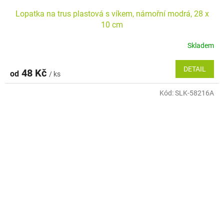
Lopatka na trus plastová s víkem, námořní modrá, 28 x
10 cm
Skladem
DETAIL
48 Kč
od
/ ks
Kód:
SLK-58216A