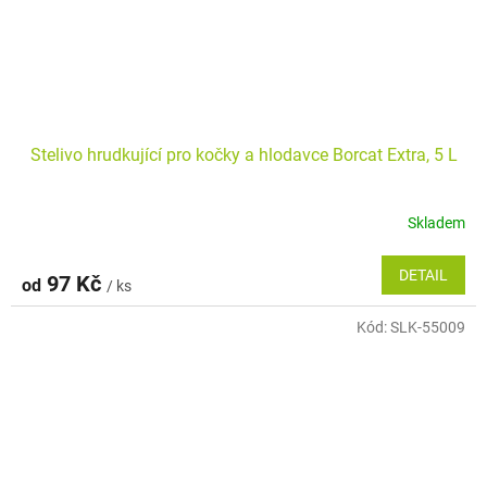
Stelivo hrudkující pro kočky a hlodavce Borcat Extra, 5 L
Skladem
Průměrné
hodnocení
produktu
DETAIL
97 Kč
od
/ ks
je
5,0
Kód:
SLK-55009
z
5
hvězdiček.