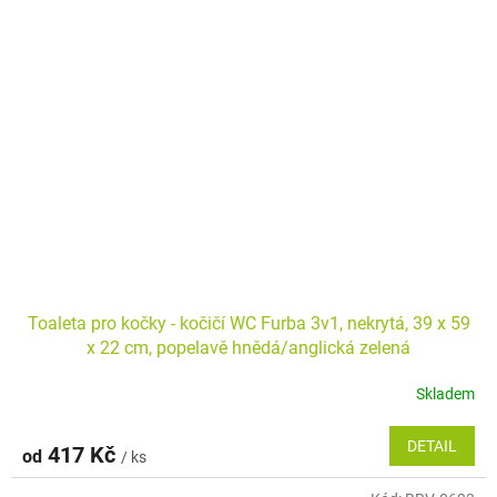
Toaleta pro kočky - kočičí WC Furba 3v1, nekrytá, 39 x 59
x 22 cm, popelavě hnědá/anglická zelená
Skladem
DETAIL
417 Kč
od
/ ks