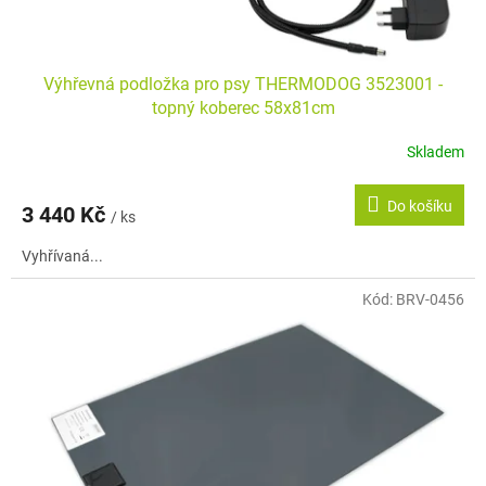
Výhřevná podložka pro psy THERMODOG 3523001 -
topný koberec 58x81cm
Skladem
Průměrné
hodnocení
produktu
Do košíku
3 440 Kč
je
/ ks
5,0
Vyhřívaná...
z
5
hvězdiček.
Kód:
BRV-0456