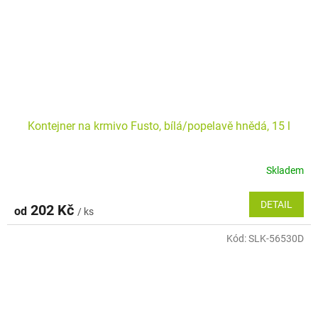
Kontejner na krmivo Fusto, bílá/popelavě hnědá, 15 l
Skladem
Průměrné
hodnocení
produktu
DETAIL
202 Kč
od
/ ks
je
5,0
Kód:
SLK-56530D
z
5
hvězdiček.