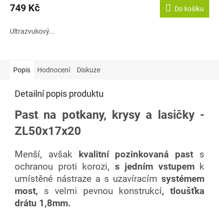
749 Kč
Do košíku
Ultrazvukový...
Popis
Hodnocení
Diskuze
Detailní popis produktu
Past na potkany, krysy a lasičky -
ZL50x17x20
Menší, avšak
kvalitní pozinkovaná past
s
ochranou proti korozi,
s
jedním vstupem
k
umístěné nástraze a s uzavíracím
systémem
most,
s velmi pevnou konstrukcí
, tloušťka
drátu 1,8mm.