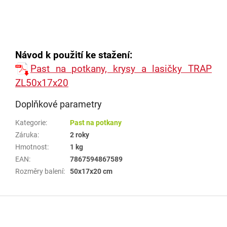
Návod k použití ke stažení:
Past na potkany, krysy a lasičky TRAP
ZL50x17x20
Doplňkové parametry
Kategorie
:
Past na potkany
Záruka
:
2 roky
Hmotnost
:
1 kg
EAN
:
7867594867589
Rozměry balení
:
50x17x20 cm
Z
á
p