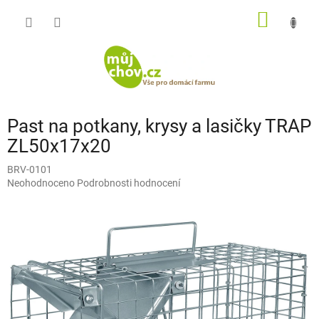
Přejít
NÁKUP
na
obsah
KOŠÍK
Past na potkany, krysy a lasičky TRAP
ZL50x17x20
BRV-0101
Průměrné
Neohodnoceno
Podrobnosti hodnocení
hodnocení
produktu
je
0,0
z
5
hvězdiček.