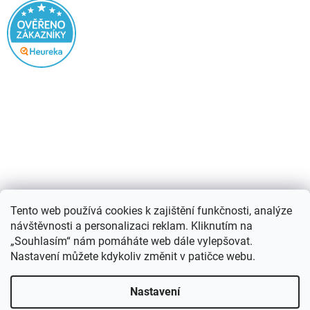
Nákupní košík
Tento web používá cookies k zajištění funkčnosti, analýze
návštěvnosti a personalizaci reklam. Kliknutím na
0
KS /
0 KČ
„Souhlasím“ nám pomáháte web dále vylepšovat.
Nastavení můžete kdykoliv změnit v patičce webu.
Vytvořil Shoptet
Nastavení