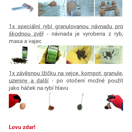
1x speciální rybí granulovanou návnadu pro
škodnou zvěř
- návnada je vyrobena z ryb,
masa a vajec
1x závěsnou lžičku na vejce, kompot, granule,
uzeniny a další
- po otočení možné použít
jako háček na rybí hlavu
Lovu zdar!