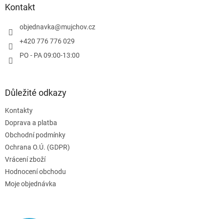
a
Kontakt
t
í
objednavka
@
mujchov.cz
+420 776 776 029
PO - PA 09:00-13:00
Důležité odkazy
Kontakty
Doprava a platba
Obchodní podmínky
Ochrana O.Ú. (GDPR)
Vrácení zboží
Hodnocení obchodu
Moje objednávka