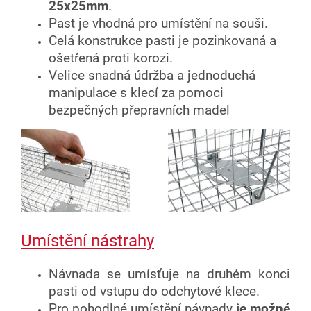
25x25mm
.
Past je vhodná pro umístění na souši.
Celá konstrukce pasti je pozinkovaná a
ošetřená proti korozi.
Velice snadná údržba a jednoduchá
manipulace s klecí za pomoci
bezpečných přepravních madel
Umístění nástrahy
Návnada se umísťuje na druhém konci
pasti od vstupu do odchytové klece.
Pro pohodlné umístění návnady
je možné