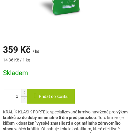
359 Kč
/ ks
Měrná
14,36 Kč / 1 kg
cena:
Skladem
Přidat do košíku
KRÁLÍK KLASIK FORTE je specializované krmivo navržené pro
výkrm
králíků až do doby minimálně 5 dní před porážkou
. Toto krmivo je
klíčem k
dosažení vysoké zmasilosti
a
optimálního zdravotního
stavu
vašich králíků. Obsahuje kokcidiostatikum, které efektivně