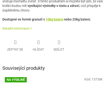
snižuje mortalitu zvířat. S tímto produktem si můžete být jisti, že vaši
králíci budou mít
vynikající výsledky v růstu a zdraví
, což přispěje k
úspěšnému chovu.
Dostupné ve formě granulí v
10kg balení
nebo 25kg balení.
Detailní informace
ZEPTAT SE
HLÍDAT
SDÍLET
Související produkty
Kód:
1573M
NA VÝDEJNĚ