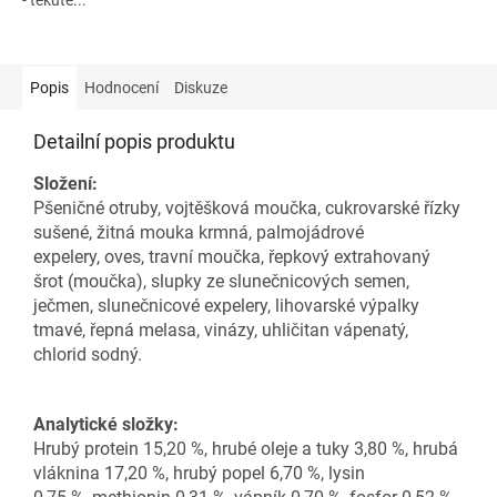
Popis
Hodnocení
Diskuze
Detailní popis produktu
Složení:
Pšeničné otruby, vojtěšková moučka, cukrovarské řízky
sušené, žitná mouka krmná, palmojádrové
expelery, oves, travní moučka, řepkový extrahovaný
šrot (moučka), slupky ze slunečnicových semen,
ječmen, slunečnicové expelery, lihovarské výpalky
tmavé, řepná melasa, vinázy, uhličitan vápenatý,
chlorid sodný.
Analytické složky:
Hrubý protein 15,20 %, hrubé oleje a tuky 3,80 %, hrubá
vláknina 17,20 %, hrubý popel 6,70 %, lysin