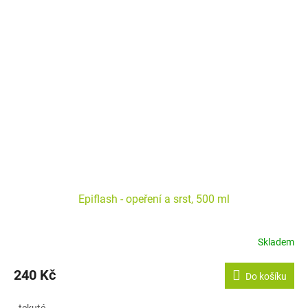
Epiflash - opeření a srst, 500 ml
Skladem
240 Kč
Do košíku
- tekuté...