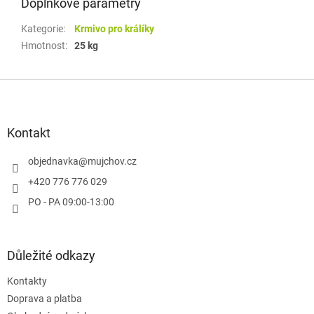
Doplňkové parametry
Kategorie
:
Krmivo pro králíky
Hmotnost
:
25 kg
Z
á
p
a
Kontakt
t
í
objednavka
@
mujchov.cz
+420 776 776 029
PO - PA 09:00-13:00
Důležité odkazy
Kontakty
Doprava a platba