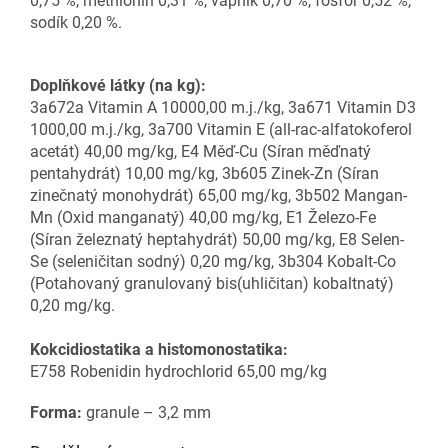
0,75 %, methionin 0,31 %, vápník 0,70 %, fosfor 0,52 %,
sodík 0,20 %.
Doplňkové látky (na kg):
3a672a Vitamin A 10000,00 m.j./kg, 3a671 Vitamin D3
1000,00 m.j./kg, 3a700 Vitamin E (all-rac-alfatokoferol
acetát) 40,00 mg/kg, E4 Měď-Cu (Síran měďnatý
pentahydrát) 10,00 mg/kg, 3b605 Zinek-Zn (Síran
zinečnatý monohydrát) 65,00 mg/kg, 3b502 Mangan-
Mn (Oxid manganatý) 40,00 mg/kg, E1 Železo-Fe
(Síran železnatý heptahydrát) 50,00 mg/kg, E8 Selen-
Se (seleničitan sodný) 0,20 mg/kg, 3b304 Kobalt-Co
(Potahovaný granulovaný bis(uhličitan) kobaltnatý)
0,20 mg/kg.
Kokcidiostatika a histomonostatika:
E758 Robenidin hydrochlorid 65,00 mg/kg
Forma:
granule – 3,2 mm