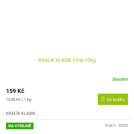
KRÁLÍK KLASIK Forte 10Kg
Skladem
159 Kč
Měrná
15,90 Kč / 1 kg
Do košíku
cena:
KRÁLÍK KLASIK...
Kód:
I - 3005
NA VÝDEJNĚ