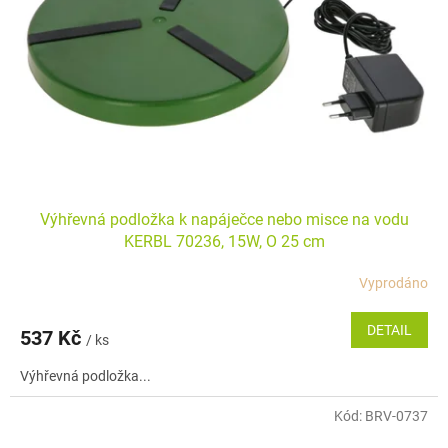
p
k
r
t
o
ů
d
u
k
t
ů
Výhřevná podložka k napáječce nebo misce na vodu
KERBL 70236, 15W, O 25 cm
Vyprodáno
DETAIL
537 Kč
/ ks
Výhřevná podložka...
Kód:
BRV-0737