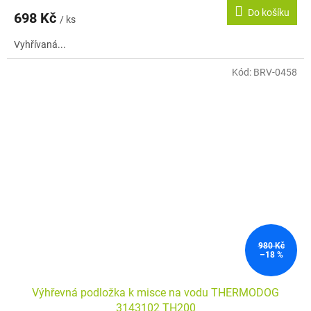
Do košíku
698 Kč
/ ks
Vyhřívaná...
Kód:
BRV-0458
980 Kč
–18 %
Výhřevná podložka k misce na vodu THERMODOG
3143102 TH200