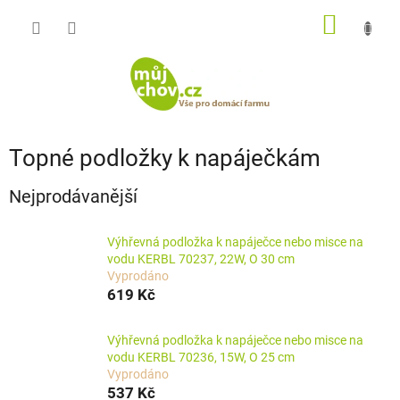
Přejít
NÁKUP
na
obsah
KOŠÍK
Topné podložky k napáječkám
Nejprodávanější
Výhřevná podložka k napáječce nebo misce na
vodu KERBL 70237, 22W, O 30 cm
Vyprodáno
619 Kč
Výhřevná podložka k napáječce nebo misce na
vodu KERBL 70236, 15W, O 25 cm
Vyprodáno
537 Kč