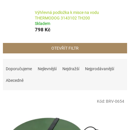
Výhřevná podložka k misce na vodu
THERMODOG 3143102 TH200
Skladem
798 Kč
OTEVŘÍT FILTR
Ř
a
Doporučujeme
Nejlevnější
Nejdražší
Nejprodávanější
z
e
Abecedně
n
í
V
p
Kód:
BRV-0654
ý
r
p
o
i
d
s
u