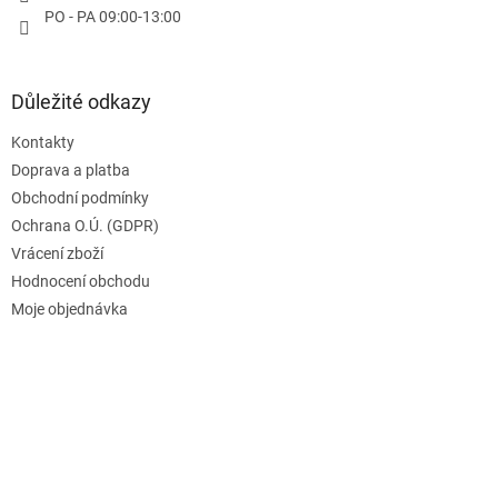
PO - PA 09:00-13:00
k
y
v
ý
Důležité odkazy
p
i
Kontakty
s
u
Doprava a platba
Obchodní podmínky
Ochrana O.Ú. (GDPR)
Vrácení zboží
Hodnocení obchodu
Moje objednávka