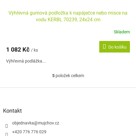
Výhřevná gumová podložka k napáječce nebo misce na
vodu KERBL 70239, 24x24 cm
Skladem
Průměrné
hodnocení
produktu
Do košíku
1 082 Kč
je
/ ks
5,0
Výhřevná podlážka...
z
5
hvězdiček.
5
položek celkem
O
v
l
Z
á
á
d
p
a
a
Kontakt
c
t
í
í
objednavka
@
mujchov.cz
p
r
+420 776 776 029
v