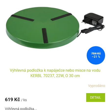
784 Kč
–21 %
Výhřevná podložka k napáječce nebo misce na vodu
KERBL 70237, 22W, O 30 cm
Vyprodáno
DETAIL
619 Kč
/ ks
Výhřevná podložka...