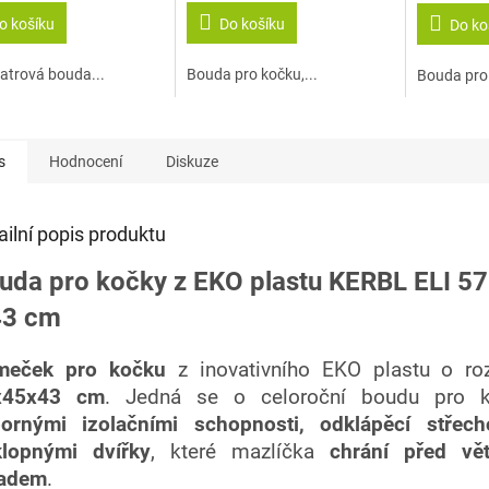
je
5,0
o košíku
Do košíku
Do ko
z
5
atrová bouda...
Bouda pro kočku,...
Bouda pro 
hvězdiček.
s
Hodnocení
Diskuze
ailní popis produktu
uda pro kočky z EKO plastu KERBL ELI 57
43 cm
meček pro kočku
z inovativního EKO plastu o ro
x45x43 cm
. Jedná se o celoroční boudu pro
ornými izolačními schopnosti, odklápěcí střech
lopnými dvířky
, které mazlíčka
chrání před vě
ladem
.