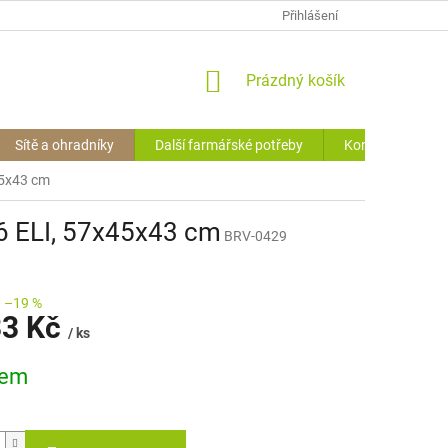
OCHRANA O.Ú. (GDPR)
VRÁCENÍ ZBOŽÍ
Přihlášení
HODNOCENÍ OBCHODU
NÁKUPNÍ
Prázdný košík
KOŠÍK
Sítě a ohradníky
Další farmářské potřeby
Kontakty
45x43 cm
6 ELI, 57x45x43 cm
BRV-0429
–19 %
33 Kč
/ ks
dem