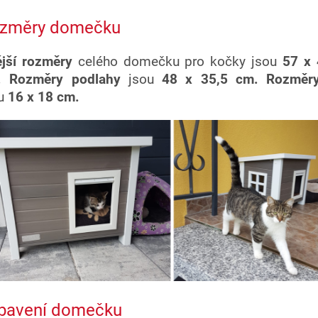
změry domečku
jší rozměry
celého domečku pro kočky jsou
57 x 
. Rozměry podlahy
jsou
48 x 35,5 cm. Rozměry
u
16 x 18 cm.
bavení domečku