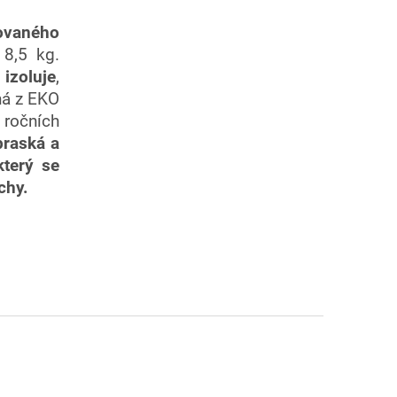
ovaného
8,5 kg.
izoluje
,
ná z EKO
 ročních
praská a
terý se
chy.