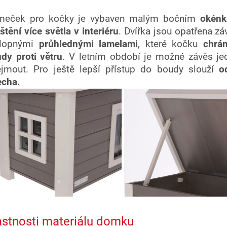
meček pro kočky je vybaven malým bočním
okénk
ištění více světla v interiéru
. Dvířka jsou opatřena z
klopnými
průhlednými lamelami
, které kočku
chrán
dy proti větru
. V letním období je možné závěs j
jmout. Pro ještě lepší přístup do boudy slouží
o
echa.
astnosti materiálu domku