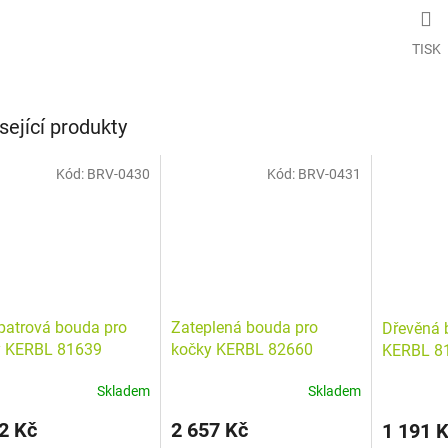
TISK
sející produkty
Kód:
BRV-0430
Kód:
BRV-0431
atrová bouda pro
Zateplená bouda pro
Dřevěná 
y KERBL 81639
kočky KERBL 82660
KERBL 8
LY, 57x55x80 cm
TYROL ALPIN,
57x45x43
Skladem
Skladem
88x57x77cm
Průměrné
hodnocení
2 Kč
2 657 Kč
1 191 
produktu