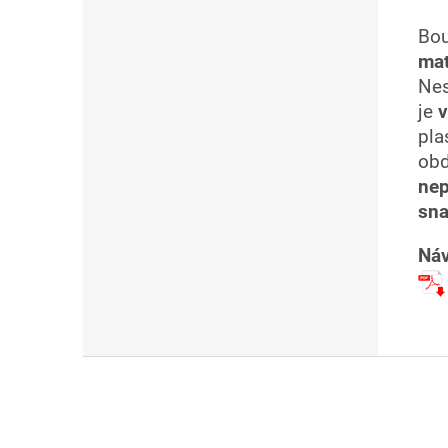
Bo
mat
Ne
je
pla
obd
nep
sna
Náv
Z
á
p
a