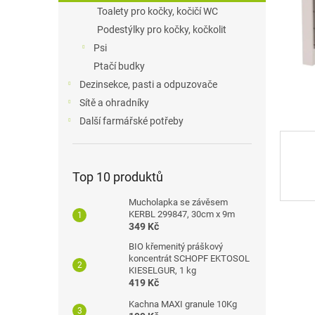
n
Toalety pro kočky, kočičí WC
e
Podestýlky pro kočky, kočkolit
l
Psi
Ptačí budky
Dezinsekce, pasti a odpuzovače
Sítě a ohradníky
Další farmářské potřeby
Top 10 produktů
Mucholapka se závěsem
KERBL 299847, 30cm x 9m
349 Kč
BIO křemenitý práškový
koncentrát SCHOPF EKTOSOL
KIESELGUR, 1 kg
419 Kč
Kachna MAXI granule 10Kg