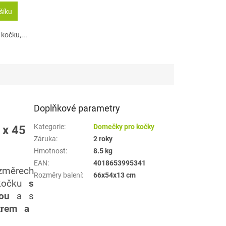
šíku
kočku,...
Doplňkové parametry
Kategorie
:
Domečky pro kočky
 x 45
Záruka
:
2 roky
Hmotnost
:
8.5 kg
EAN
:
4018653995341
změrech
Rozměry balení
:
66x54x13 cm
 kočku
s
ou
a
s
trem a