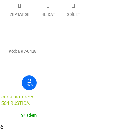
ZEPTAT SE
HLÍDAT
SDÍLET
Kód:
BRV-0428
1 441
Kč
–17 %
bouda pro kočky
1564 RUSTICA,
 cm, hnědá
Skladem
Kč