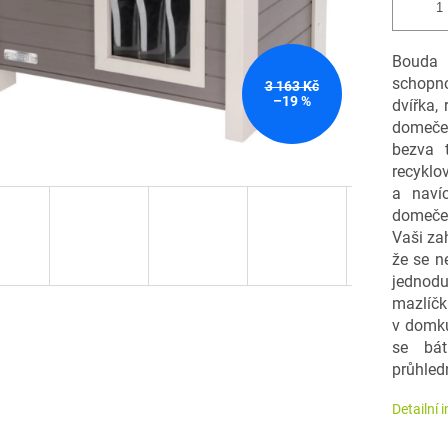
Bouda 
schopno
3 163 Kč
–19 %
dvířka,
domeček
bezva 
recyklo
a naví
domeček
Vaši zah
že se n
jedno
mazlíčk
v domku
se bát
průhled
Detailní 