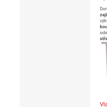
Do
zaj
vý
bou
ode
stř
Vl