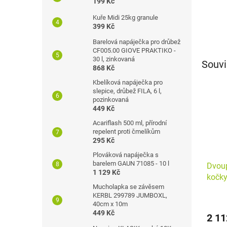
199 Kč
Kuře Midi 25kg granule
399 Kč
Barelová napáječka pro drůbež
CF005.00 GIOVE PRAKTIKO -
30 l, zinkovaná
Souvi
868 Kč
Kbelíková napáječka pro
slepice, drůbež FILA, 6 l,
pozinkovaná
449 Kč
Acariflash 500 ml, přírodní
repelent proti čmelíkům
295 Kč
Plováková napáječka s
barelem GAUN 71085 - 10 l
Dvoup
1 129 Kč
kočk
Mucholapka se závěsem
FAMI
KERBL 299789 JUMBOXL,
40cm x 10m
449 Kč
2 11