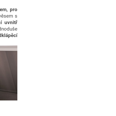
em, pro
ávěsem s
í uvnitř
ednoduše
dklápěcí