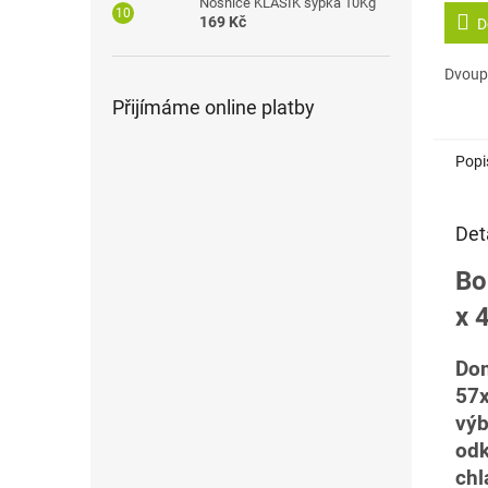
Nosnice KLASIK sypká 10Kg
169 Kč
D
Dvoup
Přijímáme online platby
Popi
Det
Bo
x 
Do
57
výb
odk
ch