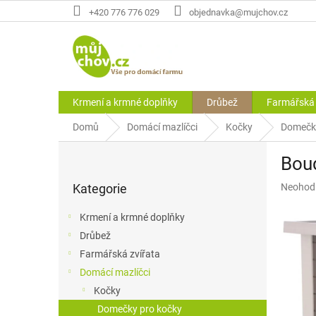
Přejít
+420 776 776 029
objednavka@mujchov.cz
na
obsah
Krmení a krmné doplňky
Drůbež
Farmářská 
Domů
Domácí mazlíčci
Kočky
Domečky
P
Bou
o
Přeskočit
s
Průměr
Kategorie
Neohod
kategorie
t
hodnoce
r
produkt
Krmení a krmné doplňky
a
je
Drůbež
n
0,0
z
Farmářská zvířata
n
5
í
Domácí mazlíčci
hvězdič
p
Kočky
a
Domečky pro kočky