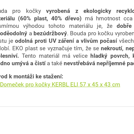
uda pro kočky
vyrobená z ekologicky recykl
eriálu (60% plast, 40% dřevo)
má hmotnost cca 
smírnou výhodou tohoto materiálu je, že
dobře 
voděodolný
a
bezúdržbový
. Bouda pro kočku vyrobe
stu je
odolná proti UV záření a vlivům počasí
všech
obí. EKO plast
se vyznačuje tím, že se
nekroutí, ne
lesniví.
Tento materiál má velice
hladký povrch, k
dno umývá a čistí
a také
nevstřebává nepříjemné pa
od k montáži ke stažení:
Domeček pro kočky KERBL ELI 57 x 45 x 43 cm