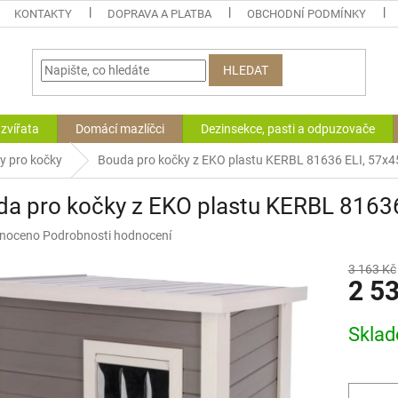
KONTAKTY
DOPRAVA A PLATBA
OBCHODNÍ PODMÍNKY
HLEDAT
zvířata
Domácí mazlíčci
Dezinsekce, pasti a odpuzovače
 pro kočky
Bouda pro kočky z EKO plastu KERBL 81636 ELI, 57x
da pro kočky z EKO plastu KERBL 8163
né
noceno
Podrobnosti hodnocení
ní
u
3 163 Kč
2 5
Měrná
Skla
cena:
ek.