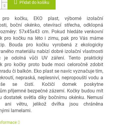
Přidat do košíku
pro kočku, EKO plast, výborné izolační
sti, boční okénko, otevírací střecha, odklopná
 rozměry: 57x45x43 cm. Pokud hledáte venkovní
 pro kočku na léto i zimu, pak pro Vás máme
tip. Bouda pro kočku vyrobená z ekologicky
vaného materiálu nabízí dobré izolační vlastnosti
c je odolná vůči UV záření. Tento praktický
 pro kočky proto bude moci celoročně zdobit
radu či balkón. Eko plast se navíc vyznačuje tím,
ekroutí, nepraská, neplesniví, nepropouští vodu a
duše se čistí. Kočičí domek poskytne
ům příjemné bezpečné zázemí. Kočky budou mít
 dostatek světla díky bočnímu okénku. Nemusí
 ani větru, jelikož dvířka jsou chráněna
nými lamelami.
informace