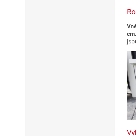
Ro
Vně
cm
jso
Vy