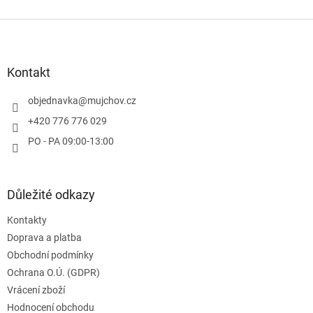
Z
á
p
a
Kontakt
t
í
objednavka
@
mujchov.cz
+420 776 776 029
PO - PA 09:00-13:00
Důležité odkazy
Kontakty
Doprava a platba
Obchodní podmínky
Ochrana O.Ú. (GDPR)
Vrácení zboží
Hodnocení obchodu