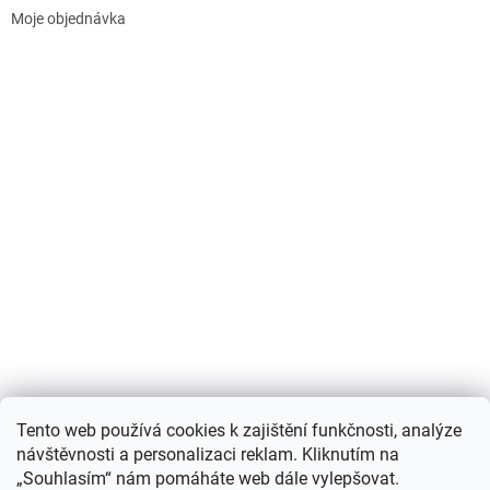
Moje objednávka
Nákupní košík
Tento web používá cookies k zajištění funkčnosti, analýze
návštěvnosti a personalizaci reklam. Kliknutím na
0
KS /
0 KČ
„Souhlasím“ nám pomáháte web dále vylepšovat.