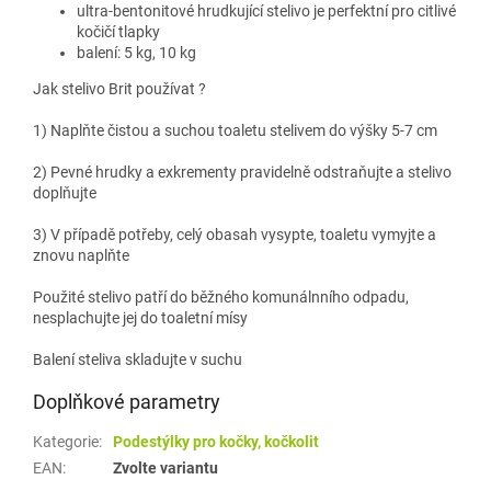
ultra-bentonitové hrudkující stelivo je perfektní pro citlivé
kočičí tlapky
balení: 5 kg, 10 kg
Jak stelivo Brit používat ?
1) Naplňte čistou a suchou toaletu stelivem do výšky 5-7 cm
2) Pevné hrudky a exkrementy pravidelně odstraňujte a stelivo
doplňujte
3) V případě potřeby, celý obasah vysypte, toaletu vymyjte a
znovu naplňte
Použité stelivo patří do běžného komunálnního odpadu,
nesplachujte jej do toaletní mísy
Balení steliva skladujte v suchu
Doplňkové parametry
Kategorie
:
Podestýlky pro kočky, kočkolit
EAN
:
Zvolte variantu