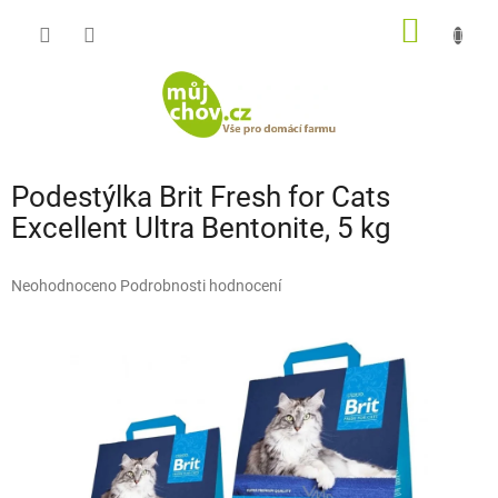
Přejít
NÁKUP
na
obsah
KOŠÍK
Podestýlka Brit Fresh for Cats
Excellent Ultra Bentonite, 5 kg
Průměrné
Neohodnoceno
Podrobnosti hodnocení
hodnocení
produktu
je
0,0
z
5
hvězdiček.