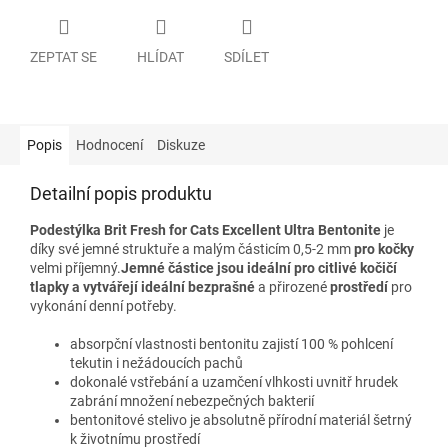
ZEPTAT SE
HLÍDAT
SDÍLET
Popis
Hodnocení
Diskuze
Detailní popis produktu
Podestýlka Brit Fresh for Cats Excellent Ultra Bentonite
je
díky své jemné struktuře a malým částicím 0,5-2 mm
pro kočky
velmi příjemný.
Jemné částice jsou ideální pro citlivé kočičí
tlapky a vytvářejí ideální bezprašné
a přirozené
prostředí
pro
vykonání denní potřeby.
absorpční vlastnosti bentonitu zajistí 100 % pohlcení
tekutin i nežádoucích pachů
dokonalé vstřebání a uzamčení vlhkosti uvnitř hrudek
zabrání množení nebezpečných bakterií
bentonitové stelivo je absolutně přírodní materiál šetrný
k životnímu prostředí