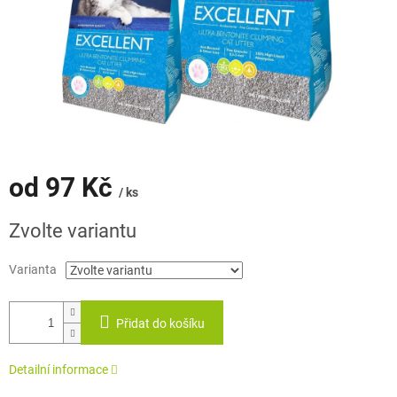
od
97 Kč
/ ks
Měrná
Zvolte variantu
cena:
Varianta
Přidat do košíku
Detailní informace