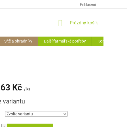
OCHRANA O.Ú. (GDPR)
VRÁCENÍ ZBOŽÍ
Přihlášení
HODNOCENÍ OBCHODU
NÁKUPNÍ
Prázdný košík
KOŠÍK
Sítě a ohradníky
Další farmářské potřeby
Kontakty
63 Kč
/ ks
e variantu