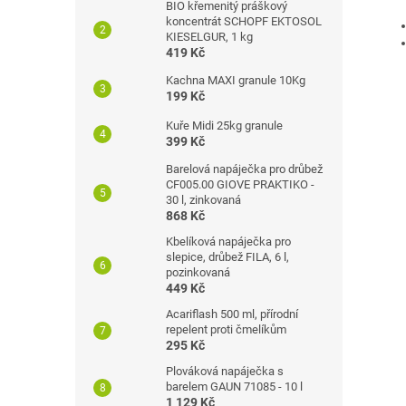
BIO křemenitý práškový
koncentrát SCHOPF EKTOSOL
KIESELGUR, 1 kg
419 Kč
Kachna MAXI granule 10Kg
199 Kč
Kuře Midi 25kg granule
399 Kč
Barelová napáječka pro drůbež
CF005.00 GIOVE PRAKTIKO -
30 l, zinkovaná
868 Kč
Kbelíková napáječka pro
slepice, drůbež FILA, 6 l,
pozinkovaná
449 Kč
Acariflash 500 ml, přírodní
repelent proti čmelíkům
295 Kč
Plováková napáječka s
barelem GAUN 71085 - 10 l
1 129 Kč