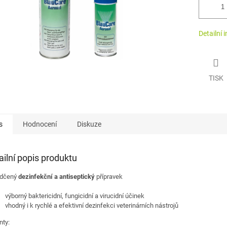
Detailní 
TISK
s
Hodnocení
Diskuze
ailní popis produktu
dčený
dezinfekční a antiseptický
přípravek
výborný baktericidní, fungicidní a virucidní účinek
vhodný i k rychlé a efektivní dezinfekci veterinárních nástrojů
nty: