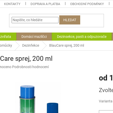
KONTAKTY
DOPRAVA A PLATBA
OBCHODNÍ PODMÍNKY
HLEDAT
zvířata
Domácí mazlíčci
Dezinsekce, pasti a odpuzovače
 pomůcky
Dezinfekce
BlauCare sprej, 200 ml
Care sprej, 200 ml
né
noceno
Podrobnosti hodnocení
ní
od
1
u
Měrná
Zvolt
cena:
ek.
Varianta