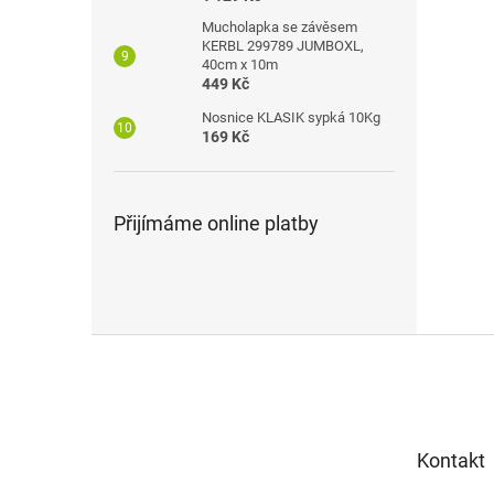
Mucholapka se závěsem
KERBL 299789 JUMBOXL,
40cm x 10m
449 Kč
Nosnice KLASIK sypká 10Kg
169 Kč
Přijímáme online platby
Z
á
p
a
t
Kontakt
í