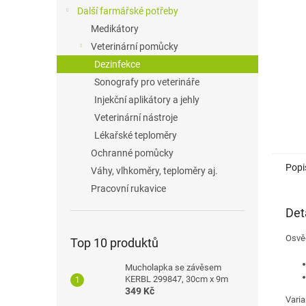
n
Další farmářské potřeby
e
Medikátory
l
Veterinární pomůcky
Dezinfekce
Sonografy pro veterináře
Injekční aplikátory a jehly
Veterinární nástroje
Lékařské teploměry
Ochranné pomůcky
Popi
Váhy, vlhkoměry, teploměry aj.
Pracovní rukavice
Det
Osvě
Top 10 produktů
Mucholapka se závěsem
KERBL 299847, 30cm x 9m
349 Kč
Varia