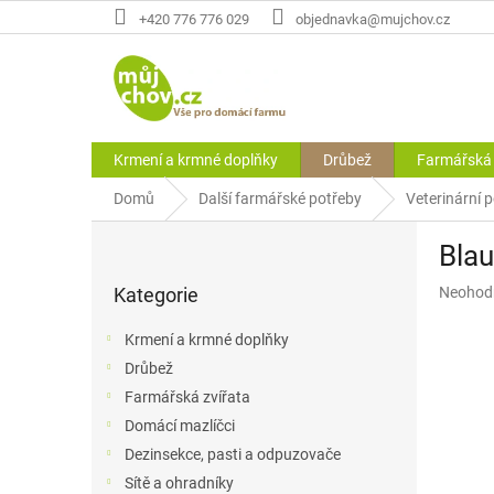
Přejít
+420 776 776 029
objednavka@mujchov.cz
na
obsah
Krmení a krmné doplňky
Drůbež
Farmářská 
Domů
Další farmářské potřeby
Veterinární
P
Blau
o
Přeskočit
s
Průměr
Kategorie
Neohod
kategorie
t
hodnoce
r
produkt
Krmení a krmné doplňky
a
je
Drůbež
n
0,0
z
Farmářská zvířata
n
5
í
Domácí mazlíčci
hvězdič
p
Dezinsekce, pasti a odpuzovače
a
Sítě a ohradníky