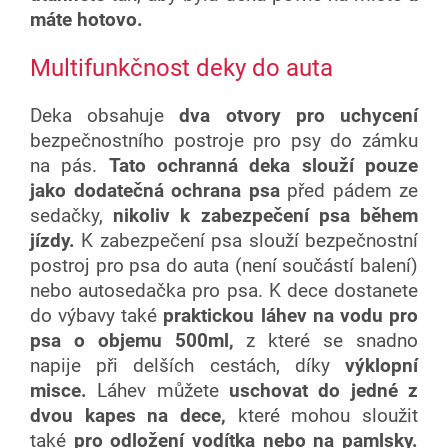
máte hotovo.
Multifunkčnost deky do auta
Deka obsahuje
dva otvory pro uchycení
bezpečnostního postroje pro psy do zámku
na pás.
Tato ochranná deka slouží pouze
jako dodatečná ochrana psa
před pádem ze
sedačky,
nikoliv k zabezpečení psa během
jízdy.
K zabezpečení psa slouží bezpečnostní
postroj pro psa do auta (není součástí balení)
nebo autosedačka pro psa. K dece dostanete
do výbavy také
praktickou láhev na vodu pro
psa o objemu 500ml,
z které se snadno
napije při delších cestách, díky
výklopní
misce.
Láhev můžete
uschovat do jedné z
dvou kapes na dece,
které mohou sloužit
také
pro odložení vodítka nebo na pamlsky.