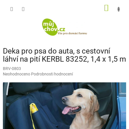
Přejít
NÁKUP
na
obsah
KOŠÍK
Deka pro psa do auta, s cestovní
láhví na pití KERBL 83252, 1,4 x 1,5 m
BRV-0803
Průměrné
Neohodnoceno
Podrobnosti hodnocení
hodnocení
produktu
je
0,0
z
5
hvězdiček.