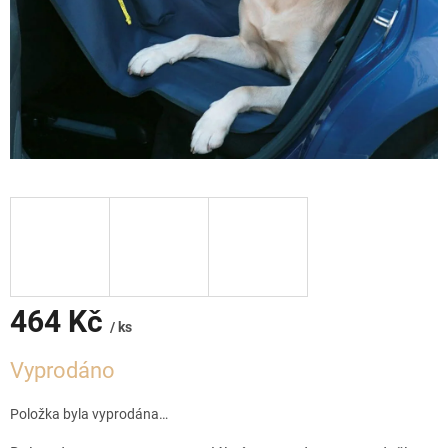
464 Kč
/ ks
Měrná
Vyprodáno
cena:
Položka byla vyprodána…