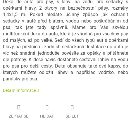
Deka do auta pro psy, s láhví na vodu, pro sedačky s
opěrkami hlavy, 2 otvory na bezpečnostní pásy, rozměry
1,4x1,5 m. Pokud hledáte účinný způsob jak ochránit
sedačky v autě před blátem, vodou nebo poškrábáním od
psa, tak jste tady správně. Máme pro Vás skvělou
multifunkční deku do auta, která je vhodná pro všechny psy
od malých, až po velké. Sedí do všech typů aut s opěrkami
hlavy na předních i zadních sedačkách. Instalace do auta je
víc než snadná, jednoduše pověsíte za opěrky a přitáhnete
dle potřeby. K dece navíc dostanete cestovní láhev na vodu
pro psa pro delší cesty. Deka obsahuje také dvě kapsy, do
kterých můžete odložit láhev a například vodítko, nebo
pamlsky pro psa.
Detailní informace
ZEPTAT SE
HLÍDAT
SDÍLET