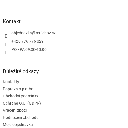
Z
á
p
a
Kontakt
t
í
objednavka
@
mujchov.cz
+420 776 776 029
PO - PA 09:00-13:00
Důležité odkazy
Kontakty
Doprava a platba
Obchodní podmínky
Ochrana O.Ú. (GDPR)
Vrácení zboží
Hodnocení obchodu
Moje objednávka