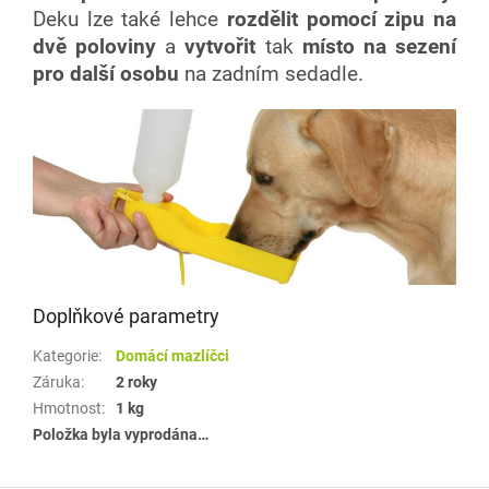
Deku lze také lehce
rozdělit pomocí zipu na
dvě poloviny
a
vytvořit
tak
místo na sezení
pro další osobu
na zadním sedadle.
Doplňkové parametry
Kategorie
:
Domácí mazlíčci
Záruka
:
2 roky
Hmotnost
:
1 kg
Položka byla vyprodána…