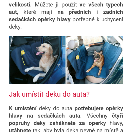
velikostí.
Můžete ji použít
ve všech typech
aut,
které mají
na předních i zadních
sedačkách opěrky hlavy
potřebné k uchycení
deky.
Jak umístit deku do auta?
K umístění
deky do auta
potřebujete opěrky
hlavy na sedačkách auta.
Všechny
čtyři
popruhy deky
zaháknete za operky
hlavy,
utáhnete
tak, aby byla deka pevně na místě
a