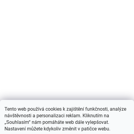
Nákupní košík
Tento web používá cookies k zajištění funkčnosti, analýze
návštěvnosti a personalizaci reklam. Kliknutím na
0
KS /
0 KČ
„Souhlasím“ nám pomáháte web dále vylepšovat.
Nastavení můžete kdykoliv změnit v patičce webu.