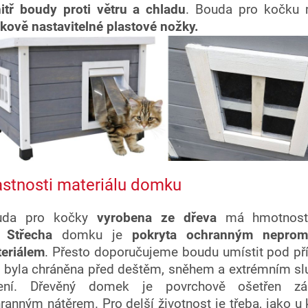
itř boudy proti větru a chladu
. Bouda pro kočku 
kově nastavitelné plastové nožky.
astnosti materiálu domku
uda pro kočky
vyrobena ze dřeva
má hmotnos
.
Střecha
domku je
pokryta ochranným
nepro
eriálem
.
Přesto doporučujeme boudu umístit pod pří
 byla chráněna před deštěm, sněhem a extrémním s
ření. Dřevěný domek je povrchově ošetřen zá
ranným nátěrem. Pro delší životnost je třeba, jako u