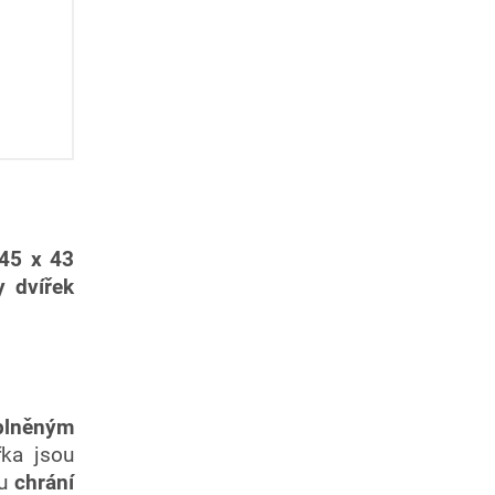
45 x 43
 dvířek
plněným
řka jsou
ku
chrání