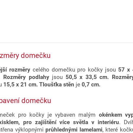
změry domečku
jší rozměry
celého domečku pro kočky jsou
57 x 
. Rozměry podlahy
jsou
50,5 x 33,5 cm. Rozměry
u
15,5 x 21 cm. Tloušťka stěn
je
0,7 cm.
bavení domečku
meček pro kočky je vybaven malým
okénkem vy
xisklem, pro zajištění více světla v interiéru
. Dví
třena výklopnými
průhlednými lamelami
, které koč