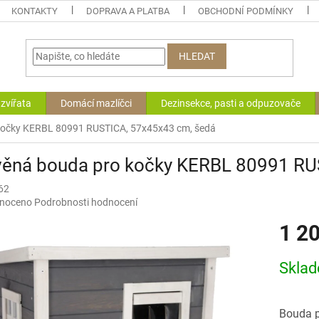
KONTAKTY
DOPRAVA A PLATBA
OBCHODNÍ PODMÍNKY
HLEDAT
zvířata
Domácí mazlíčci
Dezinsekce, pasti a odpuzovače
kočky KERBL 80991 RUSTICA, 57x45x43 cm, šedá
věná bouda pro kočky KERBL 80991 RU
62
né
noceno
Podrobnosti hodnocení
ní
1 2
u
Měrná
Skla
cena:
ek.
Bouda p