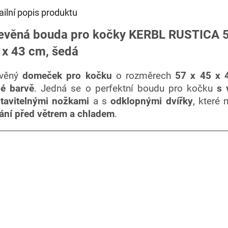
ailní popis produktu
evěná bouda pro kočky KERBL RUSTICA 5
 x 43 cm, šedá
evěný
domeček pro kočku
o rozměrech
57 x 45 x 
é barvě
. Jedná se o perfektní boudu pro kočku
s 
tavitelnými nožkami
a
s
odklopnými dvířky
, které 
ání před větrem a chladem
.