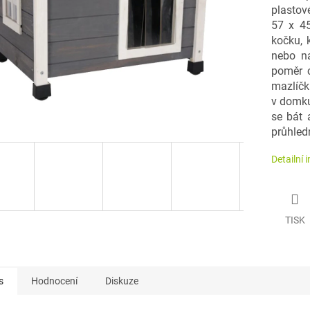
plastov
57 x 4
kočku, 
nebo n
poměr c
mazlíčk
v domku
se bát 
průhled
Detailní 
TISK
s
Hodnocení
Diskuze