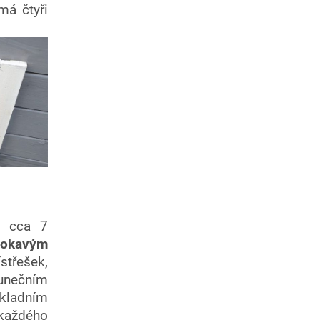
má čtyři
t cca 7
mokavým
střešek
,
lunečním
kladním
 každého