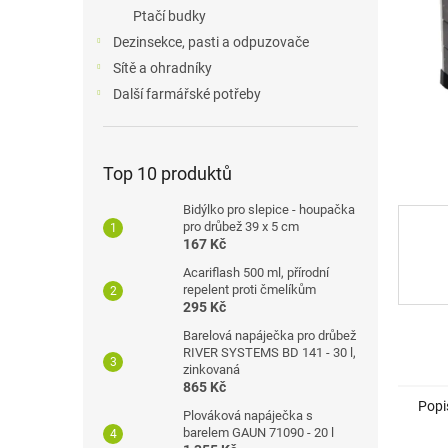
n
Ptačí budky
e
Dezinsekce, pasti a odpuzovače
l
Sítě a ohradníky
Další farmářské potřeby
Top 10 produktů
Bidýlko pro slepice - houpačka
pro drůbež 39 x 5 cm
167 Kč
Acariflash 500 ml, přírodní
repelent proti čmelíkům
295 Kč
Barelová napáječka pro drůbež
RIVER SYSTEMS BD 141 - 30 l,
zinkovaná
865 Kč
Popi
Plováková napáječka s
barelem GAUN 71090 - 20 l