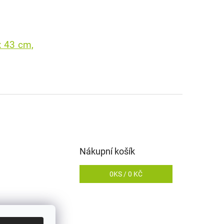
x 43 cm,
Nákupní košík
0
KS /
0 KČ