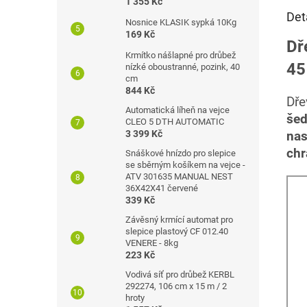
1 355 Kč
Det
Nosnice KLASIK sypká 10Kg
169 Kč
Dř
Krmítko nášlapné pro drůbež
45
nízké oboustranné, pozink, 40
cm
844 Kč
Dř
Automatická líheň na vejce
šed
CLEO 5 DTH AUTOMATIC
3 399 Kč
nas
chr
Snáškové hnízdo pro slepice
se sběrným košíkem na vejce -
ATV 301635 MANUAL NEST
36X42X41 červené
339 Kč
Závěsný krmící automat pro
slepice plastový CF 012.40
VENERE - 8kg
223 Kč
Vodivá síť pro drůbež KERBL
292274, 106 cm x 15 m / 2
hroty