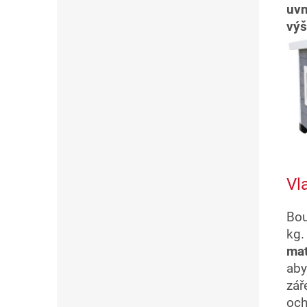
uvn
výš
Vl
Bo
kg
mat
aby
zá
och