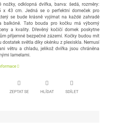
é nožky, odklopná dvířka, barva: šedá, rozměry:
5 x 43 cm. Jedná se o perfektní domeček pro
který se bude krásně vyjímat na každé zahradě
a balkóně. Tato bouda pro kočku má výborný
eny a kvality. Dřevěný kočičí domek poskytne
ům příjemné bezpečné zázemí. Kočky budou mít
 dostatek světla díky okénku z plexiskla. Nemusí
ani větru a chladu, jelikož dvířka jsou chráněna
nými lamelami.
informace
ZEPTAT SE
HLÍDAT
SDÍLET