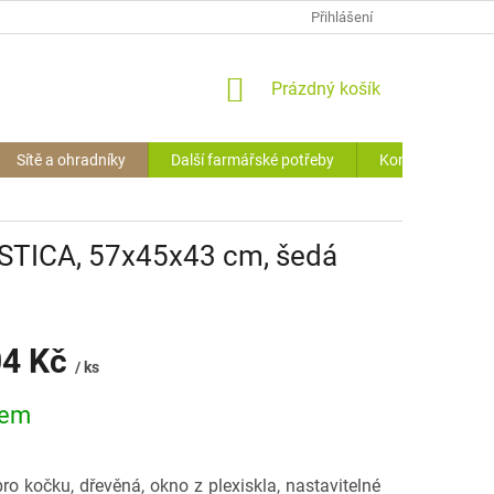
OCHRANA O.Ú. (GDPR)
VRÁCENÍ ZBOŽÍ
Přihlášení
HODNOCENÍ OBCHODU
NÁKUPNÍ
Prázdný košík
KOŠÍK
Sítě a ohradníky
Další farmářské potřeby
Kontakty
STICA, 57x45x43 cm, šedá
04 Kč
/ ks
dem
ro kočku, dřevěná, okno z plexiskla, nastavitelné