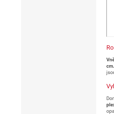
Ro
Vně
cm
jso
Vy
Do
ple
opa