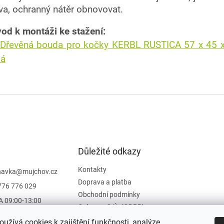
va, ochranný nátěr obnovovat.
od k montáži ke stažení:
Dřevěná bouda pro kočky KERBL RUSTICA 57 x 45 
dá
Důležité odkazy
Kontakty
navka
@
mujchov.cz
Doprava a platba
776 776 029
Obchodní podmínky
A 09:00-13:00
Ochrana O.Ú. (GDPR)
Vrácení zboží
užívá cookies k zajištění funkčnosti, analýze