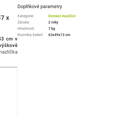
Doplňkové parametry
Kategorie
:
Domácí mazlíčci
7 x
Záruka
:
2 roky
Hmotnost
:
7 kg
Rozměry balení
:
63x49x13 cm
43 cm v
výškově
mazlíčka