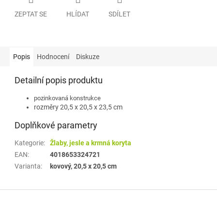
ZEPTAT SE
HLÍDAT
SDÍLET
Popis
Hodnocení
Diskuze
Detailní popis produktu
pozinkovaná konstrukce
rozměry 20,5 x 20,5 x 23,5 cm
Doplňkové parametry
Kategorie
:
Žlaby, jesle a krmná koryta
EAN
:
4018653324721
Varianta
:
kovový, 20,5 x 20,5 cm
Z
á
p