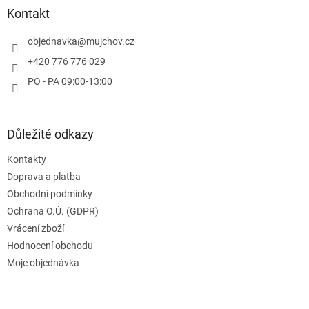
a
Kontakt
t
í
objednavka
@
mujchov.cz
+420 776 776 029
PO - PA 09:00-13:00
Důležité odkazy
Kontakty
Doprava a platba
Obchodní podmínky
Ochrana O.Ú. (GDPR)
Vrácení zboží
Hodnocení obchodu
Moje objednávka