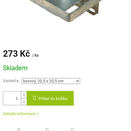
273 Kč
/ ks
Měrná
Skladem
cena:
Varianta
Přidat do košíku
Detailní informace