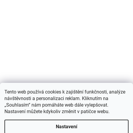
Nákupní košík
Tento web používá cookies k zajištění funkčnosti, analýze
návštěvnosti a personalizaci reklam. Kliknutím na
0
KS /
0 KČ
„Souhlasím“ nám pomáháte web dále vylepšovat.
Nastavení můžete kdykoliv změnit v patičce webu.
Vytvořil Shoptet
Nastavení