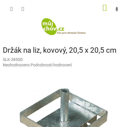
Přejít
NÁKUP
na
obsah
KOŠÍK
Držák na liz, kovový, 20,5 x 20,5 cm
SLK-3850D
Průměrné
Neohodnoceno
Podrobnosti hodnocení
hodnocení
produktu
je
0,0
z
5
hvězdiček.