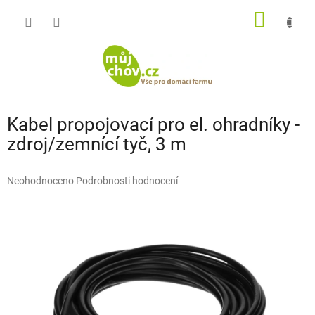
Přejít
NÁKUP
na
obsah
KOŠÍK
Kabel propojovací pro el. ohradníky -
zdroj/zemnící tyč, 3 m
Průměrné
Neohodnoceno
Podrobnosti hodnocení
hodnocení
produktu
je
0,0
z
5
hvězdiček.