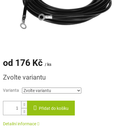
od
176 Kč
/ ks
Měrná
Zvolte variantu
cena:
Varianta
Přidat do košíku
Detailní informace