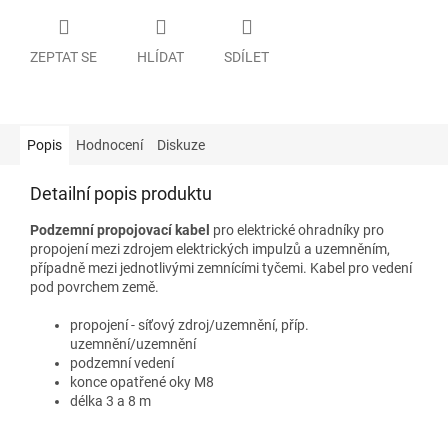
ZEPTAT SE
HLÍDAT
SDÍLET
Popis
Hodnocení
Diskuze
Detailní popis produktu
Podzemní propojovací kabel
pro elektrické ohradníky pro
propojení mezi zdrojem elektrických impulzů a uzemněním,
případně mezi jednotlivými zemnícími tyčemi. Kabel pro vedení
pod povrchem země.
propojení - síťový zdroj/uzemnění, příp.
uzemnění/uzemnění
podzemní vedení
konce opatřené oky M8
délka 3 a 8 m