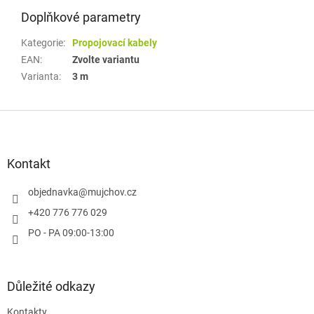
Doplňkové parametry
Kategorie
:
Propojovací kabely
EAN
:
Zvolte variantu
Varianta
:
3 m
Z
á
p
a
Kontakt
t
í
objednavka
@
mujchov.cz
+420 776 776 029
PO - PA 09:00-13:00
Důležité odkazy
Kontakty