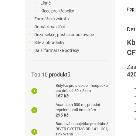
Líhně
Popi
Klece pro křepelky
Farmářská zvířata
Domácí mazlíčci
Det
Dezinsekce, pasti a odpuzovače
Kb
Sítě a ohradníky
Další farmářské potřeby
CF
Zás
42
Top 10 produktů
Bidýlko pro slepice - houpačka
pro drůbež 39 x 5 cm
167 Kč
Acariflash 500 ml, přírodní
repelent proti čmelíkům
295 Kč
Barelová napáječka pro drůbež
RIVER SYSTEMS BD 141 - 30 l,
zinkovaná