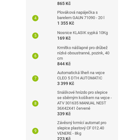
865 Kč
Plováková napáječka s
barelem GAUN 71090 - 20 l
1 355 Kč
Nosnice KLASIK sypká 10Kg
169 Kč
Krmítko nášlapné pro drůbež
nízké oboustranné, pozink, 40
cm
844 Kč
Automatická líheň na vejce
CLEO 5 DTH AUTOMATIC
3 399 Kč
Snáškové hnízdo pro slepice
se sběrným košíkem na vejce -
ATV 301635 MANUAL NEST
36X42X41 červené
339 Kč
Závěsný krmící automat pro
slepice plastový CF 012.40
VENERE - 8kg
223 Kč