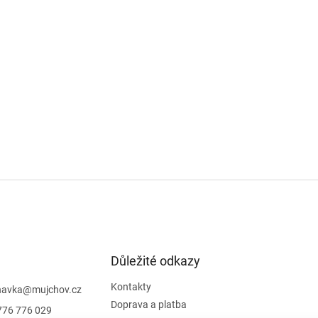
Důležité odkazy
Kontakty
navka
@
mujchov.cz
Doprava a platba
776 776 029