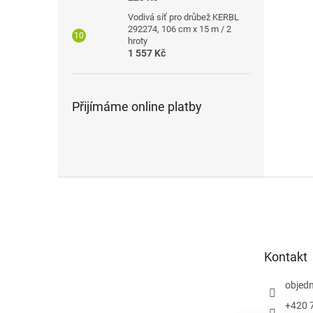
Vodivá síť pro drůbež KERBL
292274, 106 cm x 15 m / 2
hroty
1 557 Kč
Přijímáme online platby
Z
á
p
a
t
Kontakt
í
objed
+420 