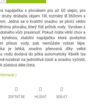
vá napáječka s plovákem pro až 60 slepic, pro
 druhy drůbeže, objem 18l, rozměry Ø 360mm x
m. Jedná se o kvalitní snadno se plnící vědro
třnímu plováku, který řídí průtok vody. Vyroben z
odolného vůči prasknutí. Pokud máte větší chov a
 bytelnou, stabilní napáječku která poskytne
nní přísun vody, pak nemůžete vybrat lépe.
čka je lehká, snadno přenosná díky velké
i a vodu dodává do pítka automaticky. Kbelík lze
ě rozebrat na jednotlivé části a snadno vyčistit,
k zůstává déle čistá.
informace
ZEPTAT SE
HLÍDAT
SDÍLET