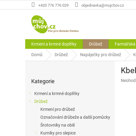
Přejít
+420 776 776 029
objednavka@mujchov.cz
na
obsah
Krmení a krmné doplňky
Drůbež
Farmářská 
Domů
Drůbež
Napáječky pro drůbež
K
P
Kbel
o
Přeskočit
s
Průměr
Kategorie
Neohod
kategorie
t
hodnoce
r
produkt
Krmení a krmné doplňky
a
je
Drůbež
n
0,0
z
Krmení pro drůbež
n
5
í
Označování drůbeže a další pomůcky
hvězdič
p
Šrotovníky na obilí
a
Kurníky pro slepice