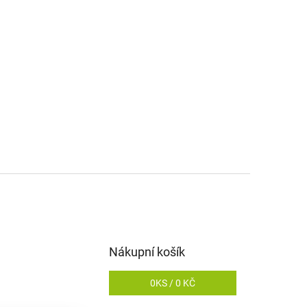
Nákupní košík
0
KS /
0 KČ