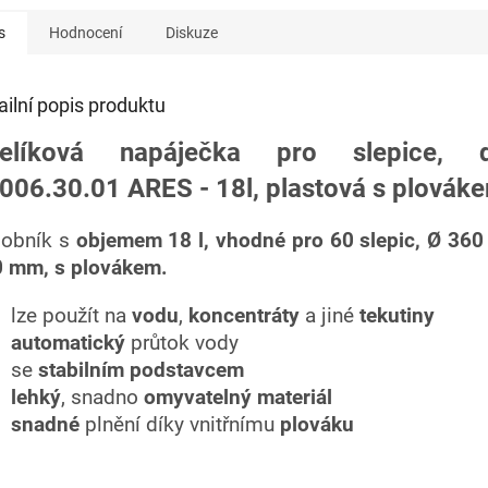
s
Hodnocení
Diskuze
ailní popis produktu
elíková napáječka pro slepice, d
006.30.01 ARES - 18l, plastová s plovák
obník s
objemem 18 l, vhodné pro 60 slepic, Ø
360
0 mm,
s plovákem.
lze použít na
vodu
,
koncentráty
a jiné
tekutiny
automatický
průtok vody
se
stabilním podstavcem
lehký
, snadno
omyvatelný materiál
snadné
plnění díky vnitřnímu
plováku