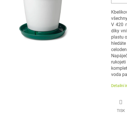
Kbelíko
všechny
V 420 m
díky vni
plastu 
hledáte
celode
Napáje
rukojet
kompletn
voda pa
Detailní 
TISK