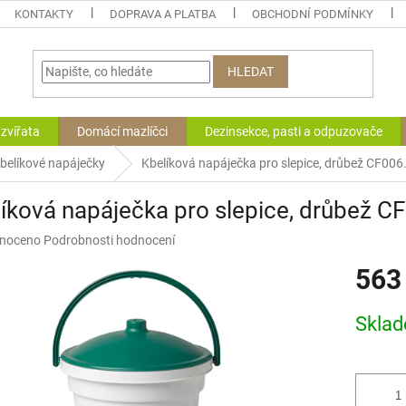
KONTAKTY
DOPRAVA A PLATBA
OBCHODNÍ PODMÍNKY
HLEDAT
zvířata
Domácí mazlíčci
Dezinsekce, pasti a odpuzovače
belíkové napáječky
Kbelíková napáječka pro slepice, drůbež CF006
íková napáječka pro slepice, drůbež C
né
noceno
Podrobnosti hodnocení
ní
563
u
Měrná
Skla
cena:
ek.