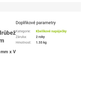
Doplňkové parametry
Kategorie
:
Kbelíkové napáječky
růbež
Záruka
:
2 roky
em
Hmotnost
:
1.55 kg
 mm x V