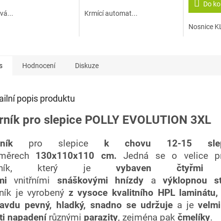
Do ko
5
5
vá...
Krmící automat...
hvězdiček.
hvězdiček.
Nosnice KL
s
Hodnocení
Diskuze
ailní popis produktu
rník pro slepice POLLY EVOLUTION 3XL
rník
pro slepice
k chovu 12-15 slep
měrech
130x110x110 cm.
Jedná se o velice pr
rník, který je
vybaven čtyřmi h
emi
vnitřními
snáškovými hnízdy
a
výklopnou st
ník je vyrobený
z vysoce kvalitního HPL laminátu,
avdu pevný, hladký,
snadno se udržuje
a je
velmi
ti napadení
různými
parazity
, zejména pak
čmelíky
.