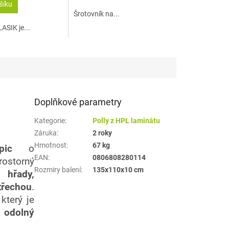
šíku
5
Šrotovník na...
hvězdiček.
ASIK je...
Doplňkové parametry
Kategorie
:
Polly z HPL laminátu
Záruka
:
2 roky
Hmotnost
:
67 kg
ic
o
EAN
:
0806808280114
ostorný
Rozmiry balení
:
135x110x10 cm
řady
,
řechou
.
který je
odolný