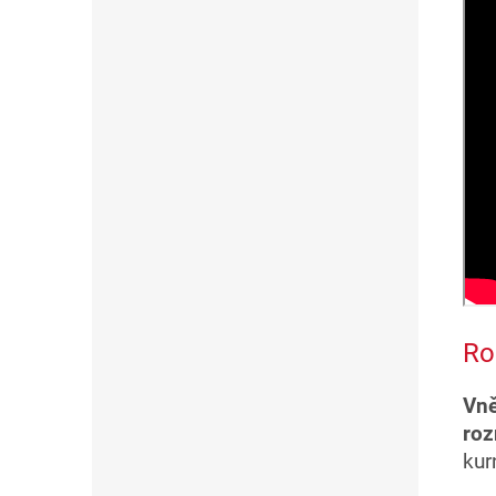
Ro
Vně
ro
kur