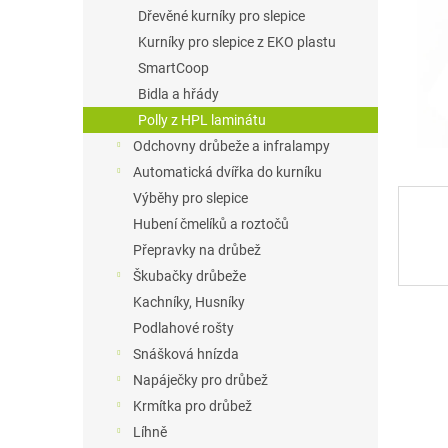
n
Dřevěné kurníky pro slepice
e
Kurníky pro slepice z EKO plastu
l
SmartCoop
Bidla a hřády
Polly z HPL laminátu
Odchovny drůbeže a infralampy
Automatická dvířka do kurníku
Výběhy pro slepice
Hubení čmelíků a roztočů
Přepravky na drůbež
Škubačky drůbeže
Kachníky, Husníky
Podlahové rošty
Snášková hnízda
Napáječky pro drůbež
Krmítka pro drůbež
Líhně