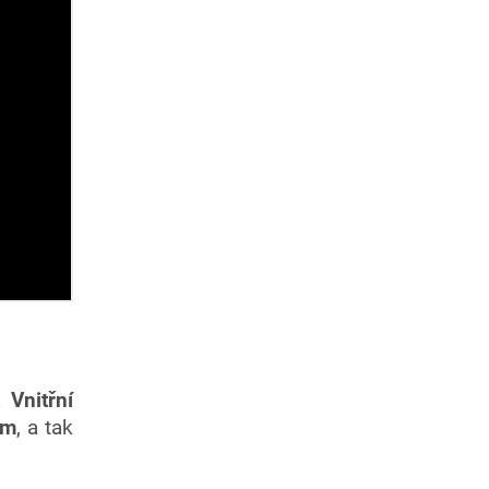
.
Vnitřní
cm
, a tak