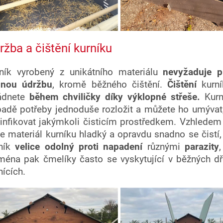
ržba a čištění kurníku
ník vyrobený z unikátního materiálu
nevyžaduje p
dnou údržbu
, kromě běžného čištění.
Čištění
kurní
ádnete
během chviličky díky výklopné střeše.
Kurn
padě potřeby jednoduše rozložit a můžete ho umývat, 
infikovat jakýmkoli čisticím prostředkem. Vzhledem
je materiál kurníku hladký a opravdu snadno se čistí,
rník
velice odolný proti napadení
různými
parazity
,
ména pak čmelíky často se vyskytující v běžných d
nících.