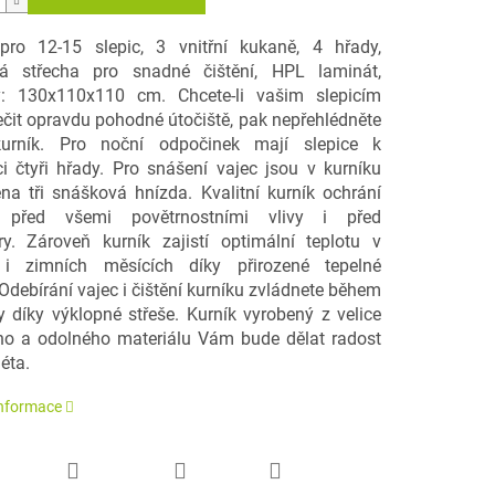
pro 12-15 slepic, 3 vnitřní kukaně, 4 hřady,
ná střecha pro snadné čištění, HPL laminát,
y: 130x110x110 cm. Chcete-li vašim slepicím
čit opravdu pohodné útočiště, pak nepřehlédněte
kurník. Pro noční odpočinek mají slepice k
ci čtyři hřady. Pro snášení vajec jsou v kurníku
ena tři snášková hnízda. Kvalitní kurník ochrání
e před všemi povětrnostními vlivy i před
ry. Zároveň kurník zajistí optimální teplotu v
h i zimních měsících díky přirozené tepelné
 Odebírání vajec i čištění kurníku zvládnete během
ky díky výklopné střeše. Kurník vyrobený z velice
ího a odolného materiálu Vám bude dělat radost
éta.
informace