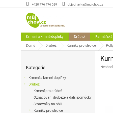
Přejít
+420 776 776 029
objednavka@mujchov.cz
na
obsah
Krmení a krmné doplňky
Drůbež
Farmářská 
Domů
Drůbež
Kurníky pro slepice
Poll
P
Kur
o
Přeskočit
s
Průměr
Kategorie
Neohod
kategorie
t
hodnoce
r
produkt
Krmení a krmné doplňky
a
je
Drůbež
n
0,0
z
Krmení pro drůbež
n
5
í
Označování drůbeže a další pomůcky
hvězdič
p
Šrotovníky na obilí
a
Kurníky pro slepice