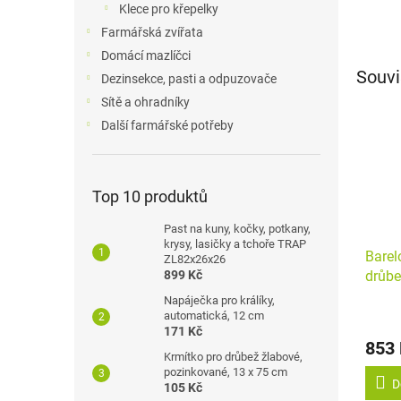
Klece pro křepelky
Farmářská zvířata
Domácí mazlíčci
Souvi
Dezinsekce, pasti a odpuzovače
Sítě a ohradníky
Další farmářské potřeby
Top 10 produktů
Past na kuny, kočky, potkany,
krysy, lasičky a tchoře TRAP
Barel
ZL82x26x26
899 Kč
drůbe
005.0
Napáječka pro králíky,
automatická, 12 cm
171 Kč
853
Krmítko pro drůbež žlabové,
pozinkované, 13 x 75 cm
D
105 Kč