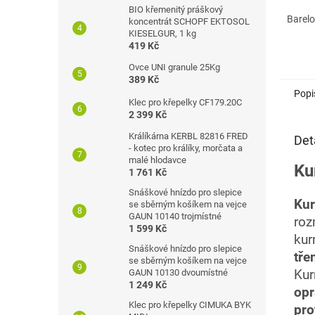
BIO křemenitý práškový
Barelo
koncentrát SCHOPF EKTOSOL
KIESELGUR, 1 kg
419 Kč
Ovce UNI granule 25Kg
389 Kč
Popi
Klec pro křepelky CF179.20C
2 399 Kč
Králíkárna KERBL 82816 FRED
Det
- kotec pro králíky, morčata a
malé hlodavce
Ku
1 761 Kč
Snáškové hnízdo pro slepice
Ku
se sběrným košíkem na vejce
GAUN 10140 trojmístné
roz
1 599 Kč
ku
Snáškové hnízdo pro slepice
tř
se sběrným košíkem na vejce
GAUN 10130 dvoumístné
Kur
1 249 Kč
opr
Klec pro křepelky CIMUKA BYK
pro