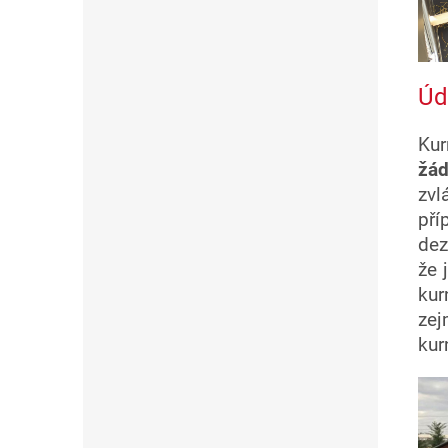
Úd
Kur
žá
zvl
pří
dez
že 
ku
zej
kur