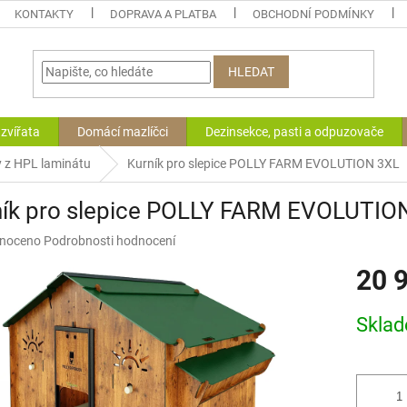
KONTAKTY
DOPRAVA A PLATBA
OBCHODNÍ PODMÍNKY
HLEDAT
zvířata
Domácí mazlíčci
Dezinsekce, pasti a odpuzovače
y z HPL laminátu
Kurník pro slepice POLLY FARM EVOLUTION 3XL
ník pro slepice POLLY FARM EVOLUTIO
né
noceno
Podrobnosti hodnocení
ní
20 
u
Měrná
Skla
cena:
ek.