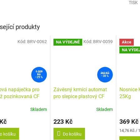
TISK
sející produkty
Kód:
BRV-0062
Kód:
BRV-0059
NA VÝDEJNĚ
Akce
NA VÝDE
1 209
362 Kč
Kč
–38 %
–29 %
ová napáječka pro
Závěsný krmící automat
Nosnice 
ž pozinkovaná CF
pro slepice plastový CF
25Kg
0 GIOVE - 30l
012.40 VENERE - 8kg
Skladem
Skladem
Průměrné
Průměrné
hodnocení
hodnocení
 Kč
223 Kč
369 Kč
produktu
produktu
je
je
Měrná
14,76 Kč / 
5,0
5,0
o košíku
Do košíku
cena:
z
z