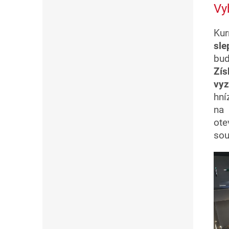
Vy
Kur
sle
bud
Zís
vyz
hní
na 
ote
sou