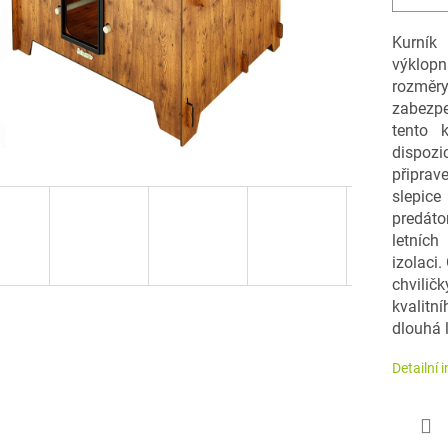
Kurník 
výklop
rozměr
zabezpe
tento 
dispozi
připrav
slepic
predáto
letníc
izolaci.
chvilič
kvalitn
dlouhá l
Detailní 