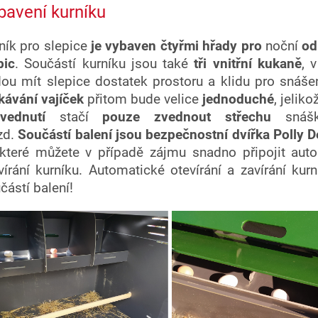
bavení kurníku
ník pro slepice
je vybaven čtyřmi hřady pro
noční
od
pic
. Součástí kurníku jsou také
tři vnitřní kukaně
, 
ou mít slepice dostatek prostoru a klidu pro snášen
kávání vajíček
přitom bude velice
jednoduché
, jeliko
vednutí
stačí
pouze zvednout střechu
snášk
zd.
Součástí balení jsou bezpečnostní dvířka Polly 
které můžete v případě zájmu snadno připojit aut
vírání kurníku.
Automatické otevírání a zavírání kurn
částí balení!