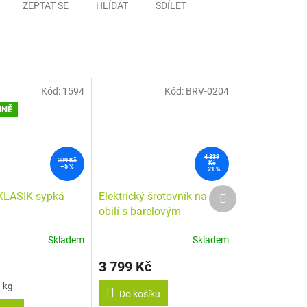
ZEPTAT SE
HLÍDAT
SDÍLET
Kód:
1594
Kód:
BRV-0204
JNĚ
4 839
389 Kč
Kč
–5 %
–21 %
Další
KLASIK sypká
Elektrický šrotovník na
produkt
obilí s barelovým
zásobníkem MILL ETM -
Skladem
Skladem
HP 1,2kW
Průměrné
hodnocení
3 799 Kč
produktu
je
1 kg
5,0
Do košíku
z