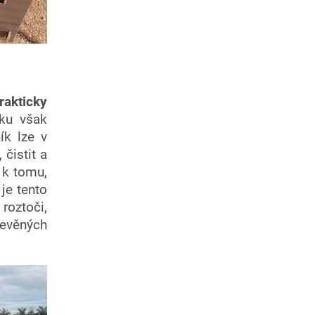
rakticky
ku však
ík lze v
čistit a
 k tomu,
 je tento
 roztoči,
řevěných