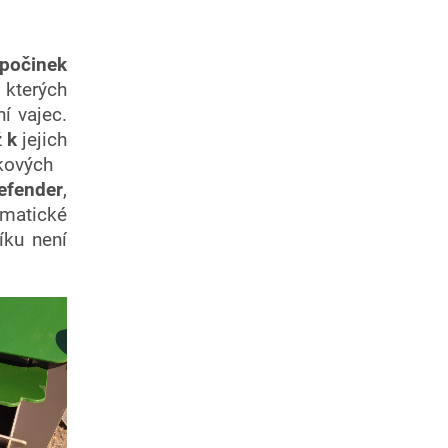
počinek
v kterých
í vajec.
ž
k
jejich
ových
Defender
,
omatické
íku není