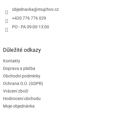
t
í
objednavka
@
mujchov.cz
+420 776 776 029
PO - PA 09:00-13:00
Důležité odkazy
Kontakty
Doprava a platba
Obchodní podmínky
Ochrana O.Ú. (GDPR)
Vrácení zboží
Hodnocení obchodu
Moje objednávka