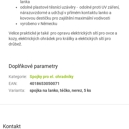
lanka
odolné plastové těsnící uzávěry - odolné proti UV záření,
nárazuvzdorné a udržují v přímém kontaktu lanko a
kovovou destičku pro zajištění maximální vodivosti
vyrobeno v Německu
Velice praktické je také pro opravu elektrických sítí pro ovce a
kozy, elektrických ohrádek pro králíky a elektických sítí pro
drůbež.
Doplňkové parametry
Kategorie
:
Spojky pro el. ohradníky
EAN
:
4018653050071
Varianta
:
spojka na lanko, téčko, nerez, 5 ks
Z
á
p
a
Kontakt