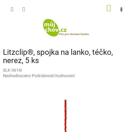
Přejít
NÁKUP
na
obsah
KOŠÍK
Litzclip®, spojka na lanko, téčko,
nerez, 5 ks
SLK-3616I
Průměrné
Neohodnoceno
Podrobnosti hodnocení
hodnocení
produktu
je
0,0
z
5
hvězdiček.