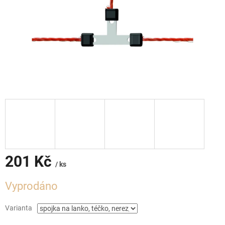
201 Kč
/ ks
Měrná
Vyprodáno
cena:
Varianta