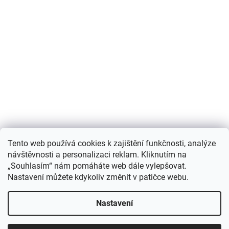
Nákupní košík
Tento web používá cookies k zajištění funkčnosti, analýze
návštěvnosti a personalizaci reklam. Kliknutím na
0
KS /
0 KČ
„Souhlasím“ nám pomáháte web dále vylepšovat.
Nastavení můžete kdykoliv změnit v patičce webu.
Vytvořil Shoptet
Nastavení
Copyright 2026
Můjchov.cz
. Všechna práva vyhrazena.
Upravit