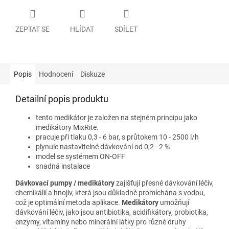
ZEPTAT SE
HLÍDAT
SDÍLET
Popis
Hodnocení
Diskuze
Detailní popis produktu
tento medikátor je založen na stejném principu jako
medikátory MixRite.
pracuje při tlaku 0,3 - 6 bar,
s průtokem 10 - 2500 l/h
plynule nastavitelné dávkování od 0,2 - 2 %
model se systémem ON-OFF
snadná instalace
Dávkovací pumpy / medikátory
zajišťují přesné dávkování léčiv,
chemikálií a hnojiv, která jsou důkladně promíchána s vodou,
což je optimální metoda aplikace.
Medikátory
umožňují
dávkování léčiv, jako jsou antibiotika, acidifikátory, probiotika,
enzymy, vitamíny nebo minerální látky pro různé druhy