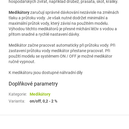
hospodářských zvířat, například drůbež, prasata, skot, králíky.
Medikátory
zaručují správné dávkování nezávisle na změnách
tlaku a průtoku vody. Je však nutné dodržet minimální a
maximální průtok vody, který závisí na použitém modelu.
Výhodou těchto medikátorů je přesné míchání léčiv s vodou a
přitom snadné a rychlé nastavení dávky.
Medikátor začne pracovat automaticky při průtoku vody. Při
zastavení průtoku vody medikátor přestane pracovat. Při
použití modelu se systémem ON / OFF je možné medikátor
ručně vypnout.
K medikátoru jsou dostupné náhradní díly
Doplňkové parametry
Kategorie
:
Medikátory
Varianta
:
on/off, 0,2 - 2 %
Z
á