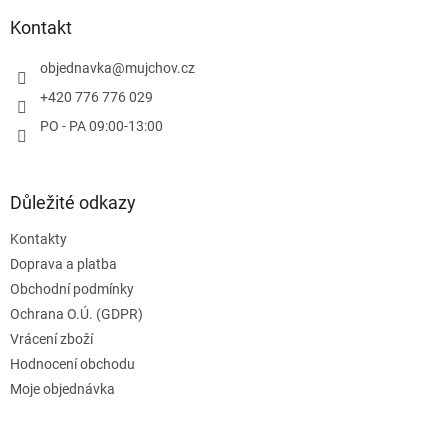
p
a
Kontakt
t
í
objednavka
@
mujchov.cz
+420 776 776 029
PO - PA 09:00-13:00
Důležité odkazy
Kontakty
Doprava a platba
Obchodní podmínky
Ochrana O.Ú. (GDPR)
Vrácení zboží
Hodnocení obchodu
Moje objednávka