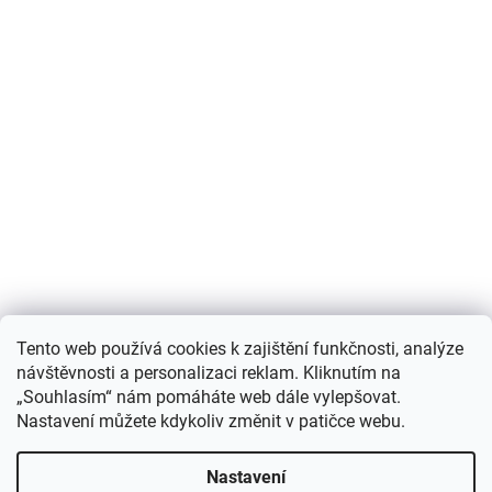
Nákupní košík
Tento web používá cookies k zajištění funkčnosti, analýze
návštěvnosti a personalizaci reklam. Kliknutím na
0
KS /
0 KČ
„Souhlasím“ nám pomáháte web dále vylepšovat.
Nastavení můžete kdykoliv změnit v patičce webu.
Vytvořil Shoptet
Nastavení