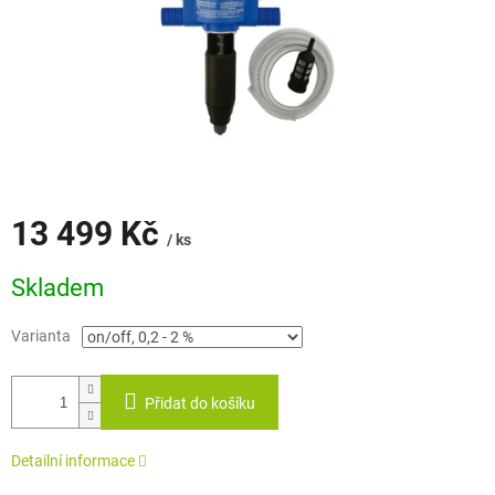
13 499 Kč
/ ks
Měrná
Skladem
cena:
Varianta
Přidat do košíku
Detailní informace