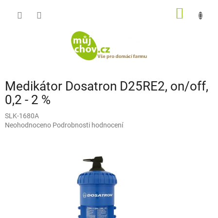
Přejít
NÁKUP
na
obsah
KOŠÍK
Medikátor Dosatron D25RE2, on/off,
0,2 - 2 %
SLK-1680A
Průměrné
Neohodnoceno
Podrobnosti hodnocení
hodnocení
produktu
je
0,0
z
5
hvězdiček.