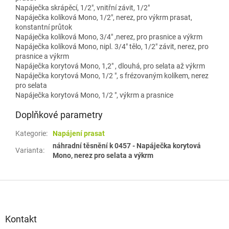
Napáječka skrápěcí, 1/2", vnitřní závit, 1/2"
Napáječka kolíková Mono, 1/2", nerez, pro výkrm prasat,
konstantní průtok
Napáječka kolíková Mono, 3/4" ,nerez, pro prasnice a výkrm
Napáječka kolíková Mono, nipl. 3/4" tělo, 1/2" závit, nerez, pro
prasnice a výkrm
Napáječka korytová Mono, 1,2" , dlouhá, pro selata až výkrm
Napáječka korytová Mono, 1/2 ", s frézovaným kolíkem, nerez
pro selata
Napáječka korytová Mono, 1/2 ", výkrm a prasnice
Doplňkové parametry
Kategorie
:
Napájení prasat
náhradní těsnění k 0457 - Napáječka korytová
Varianta
:
Mono, nerez pro selata a výkrm
Z
á
p
a
Kontakt