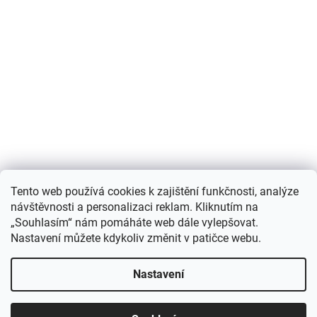
Nákupní košík
Tento web používá cookies k zajištění funkčnosti, analýze
návštěvnosti a personalizaci reklam. Kliknutím na
0
KS /
0 KČ
„Souhlasím“ nám pomáháte web dále vylepšovat.
Nastavení můžete kdykoliv změnit v patičce webu.
Vytvořil Shoptet
Nastavení
Copyright 2026
Můjchov.cz
. Všechna práva vyhrazena.
Upravit