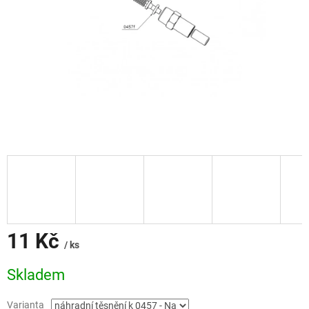
11 Kč
/ ks
Měrná
Skladem
cena:
Varianta