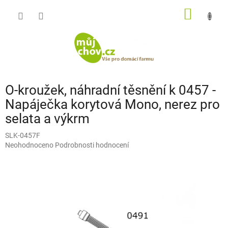
Přejít
NÁKUP
na
obsah
KOŠÍK
O-kroužek, náhradní těsnění k 0457 -
Napáječka korytová Mono, nerez pro
selata a výkrm
SLK-0457F
Průměrné
Neohodnoceno
Podrobnosti hodnocení
hodnocení
produktu
je
0,0
z
5
hvězdiček.