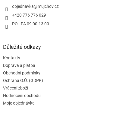
t
í
objednavka
@
mujchov.cz
+420 776 776 029
PO - PA 09:00-13:00
Důležité odkazy
Kontakty
Doprava a platba
Obchodní podmínky
Ochrana O.Ú. (GDPR)
Vrácení zboží
Hodnocení obchodu
Moje objednávka