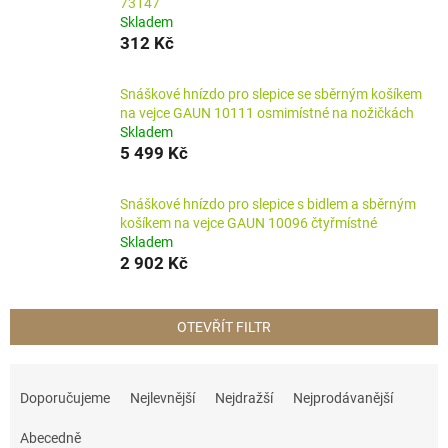
73147
Skladem
312 Kč
Snáškové hnízdo pro slepice se sběrným košíkem
na vejce GAUN 10111 osmimístné na nožičkách
Skladem
5 499 Kč
Snáškové hnízdo pro slepice s bidlem a sběrným
košíkem na vejce GAUN 10096 čtyřmístné
Skladem
2 902 Kč
OTEVŘÍT FILTR
Ř
a
Doporučujeme
Nejlevnější
Nejdražší
Nejprodávanější
z
e
Abecedně