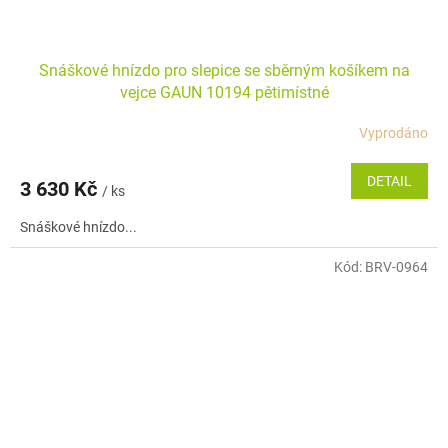
Snáškové hnízdo pro slepice se sběrným košíkem na
vejce GAUN 10194 pětimístné
Vyprodáno
DETAIL
3 630 Kč
/ ks
Snáškové hnízdo...
Kód:
BRV-0964