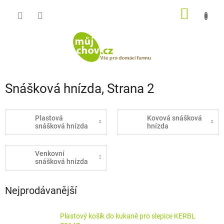
Přejít
NÁKUP
na
obsah
KOŠÍK
Snášková hnízda
, Strana 2
Plastová
Kovová snášková
snášková hnízda
hnízda
Venkovní
snášková hnízda
Nejprodávanější
Plastový košík do kukaně pro slepice KERBL