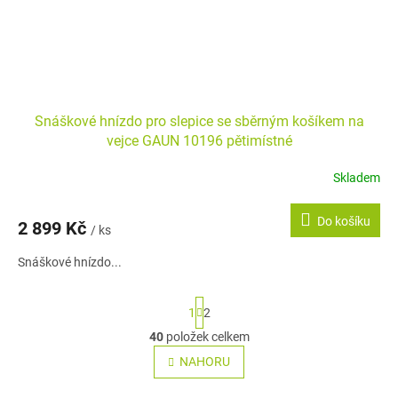
Snáškové hnízdo pro slepice se sběrným košíkem na
vejce GAUN 10196 pětimístné
Skladem
Do košíku
2 899 Kč
/ ks
Snáškové hnízdo...
S
1
2
t
r
40
položek celkem
O
á
v
NAHORU
n
l
k
o
á