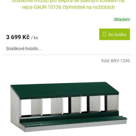
Snáškové hnízdo pro slepice se sběrným košíkem na
vejce GAUN 10136 čtyřmístné na nožičkách
Skladem
Do košíku
3 699 Kč
/ ks
Snáškové hnízdo...
Kód:
BRV-1290