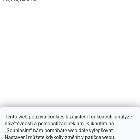
Nákupní košík
Tento web používá cookies k zajištění funkčnosti, analýze
návštěvnosti a personalizaci reklam. Kliknutím na
0
KS /
0 KČ
„Souhlasím“ nám pomáháte web dále vylepšovat.
Nastavení můžete kdykoliv změnit v patičce webu.