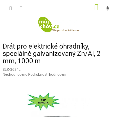
Přejít
NÁKUP
na
obsah
KOŠÍK
Drát pro elektrické ohradníky,
speciálně galvanizovaný Zn/Al, 2
mm, 1000 m
SLK-3634L
Průměrné
Neohodnoceno
Podrobnosti hodnocení
hodnocení
produktu
je
0,0
z
5
hvězdiček.