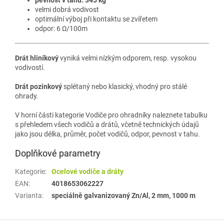
velmi dobrá vodivost
optimální výboj při kontaktu se zvířetem
odpor: 6 Ω/100m
Drát hliníkový
vyniká velmi nízkým odporem, resp. vysokou
vodivostí.
Drát pozinkový
splétaný nebo klasický, vhodný pro stálé
ohrady.
V horní části kategorie Vodiče pro ohradníky naleznete tabulku
s přehledem všech vodičů a drátů, včetně technických údajů
jako jsou délka, průměr, počet vodičů, odpor, pevnost v tahu.
Doplňkové parametry
Kategorie
:
Ocelové vodiče a dráty
EAN
:
4018653062227
Varianta
:
speciálně galvanizovaný Zn/Al, 2 mm, 1000 m