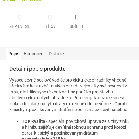
ZEPTAT SE
HLÍDAT
SDÍLET
Popis
Hodnocení
Diskuze
Detailní popis produktu
Vysoce pevné ocelové vodiče pro elektrické ohradníky vhodné
především ke stavbě trvalých ohrad. Nejen díky své pevnosti v
tahu, ale i díky vysoké vodivosti se používá pro stavbu
dlouhých elektrických ohradníků. Pomocí galvanizace směsí
zinku a hliníku jsou tyto dráty extrémně odolné vůči rzi. Oproti
klasickým pozinkovaným drátům je ochrana až devítinásobná.
TOP Kvalita
- speciální povrchová úprava ze slitiny zinku
a hliníku zajišťuje
devítinásobnou ochranu proti korozi
oproti klasickým
pozinkovaným drátům
pevnost v tahu: 345 kg