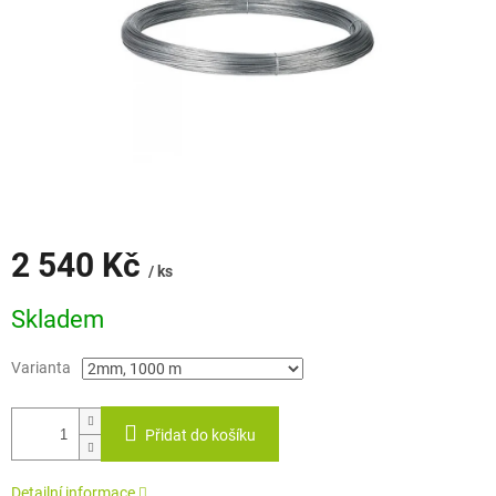
2 540 Kč
/ ks
Měrná
Skladem
cena:
Varianta
Přidat do košíku
Detailní informace