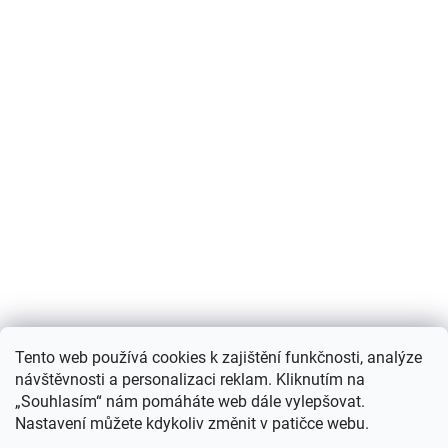
Nákupní košík
Tento web používá cookies k zajištění funkčnosti, analýze
návštěvnosti a personalizaci reklam. Kliknutím na
0
KS /
0 KČ
„Souhlasím“ nám pomáháte web dále vylepšovat.
Nastavení můžete kdykoliv změnit v patičce webu.