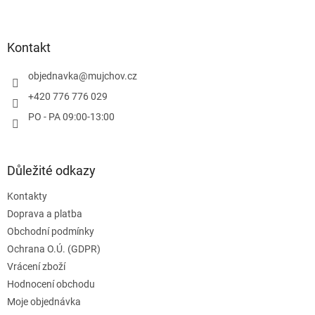
Z
á
p
a
Kontakt
t
í
objednavka
@
mujchov.cz
+420 776 776 029
PO - PA 09:00-13:00
Důležité odkazy
Kontakty
Doprava a platba
Obchodní podmínky
Ochrana O.Ú. (GDPR)
Vrácení zboží
Hodnocení obchodu
Moje objednávka