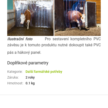
Ilustrační foto
Pro sestavení kompletního PVC
závěsu je k tomuto produktu nutné dokoupit také
PVC
pás a hákový panel
.
Doplňkové parametry
Kategorie
:
Další farmářské potřeby
Záruka
:
2 roky
Hmotnost
:
0.1 kg
Z
á
p