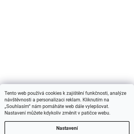
Nákupní košík
Tento web používá cookies k zajištění funkčnosti, analýze
návštěvnosti a personalizaci reklam. Kliknutím na
0
KS /
0 KČ
„Souhlasím“ nám pomáháte web dále vylepšovat.
Nastavení můžete kdykoliv změnit v patičce webu.
Vytvořil Shoptet
Nastavení