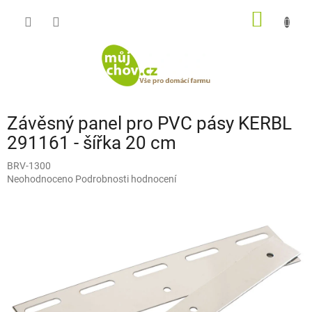
Přejít
NÁKUP
na
obsah
KOŠÍK
Závěsný panel pro PVC pásy KERBL
291161 - šířka 20 cm
BRV-1300
Průměrné
Neohodnoceno
Podrobnosti hodnocení
hodnocení
produktu
je
0,0
z
5
hvězdiček.