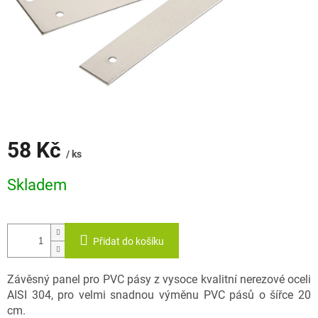
58 Kč
/ ks
Měrná
Skladem
cena:
Přidat do košíku
Závěsný panel pro PVC pásy z vysoce kvalitní nerezové oceli
AISI 304, pro velmi snadnou výměnu PVC pásů o šířce 20
cm.