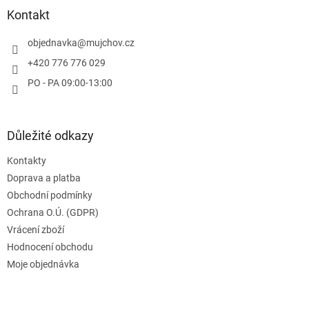
a
Kontakt
t
í
objednavka
@
mujchov.cz
+420 776 776 029
PO - PA 09:00-13:00
Důležité odkazy
Kontakty
Doprava a platba
Obchodní podmínky
Ochrana O.Ú. (GDPR)
Vrácení zboží
Hodnocení obchodu
Moje objednávka