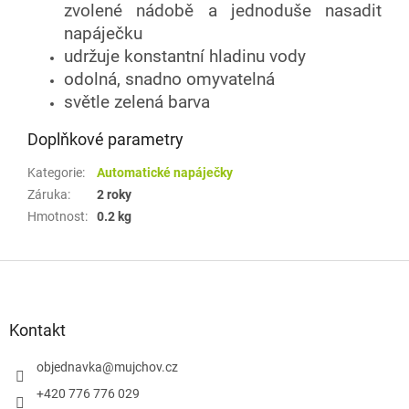
zvolené nádobě a jednoduše nasadit
napáječku
udržuje konstantní hladinu vody
odolná, snadno omyvatelná
světle zelená barva
Doplňkové parametry
Kategorie
:
Automatické napáječky
Záruka
:
2 roky
Hmotnost
:
0.2 kg
Z
á
p
a
Kontakt
t
í
objednavka
@
mujchov.cz
+420 776 776 029