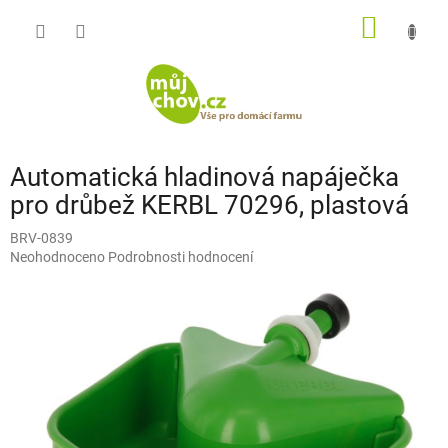
Přejít
NÁKUP
na
obsah
KOŠÍK
Automatická hladinová napáječka
pro drůbež KERBL 70296, plastová
BRV-0839
Průměrné
Neohodnoceno
Podrobnosti hodnocení
hodnocení
produktu
je
0,0
z
5
hvězdiček.