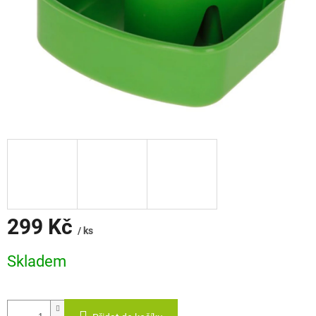
299 Kč
/ ks
Měrná
Skladem
cena: