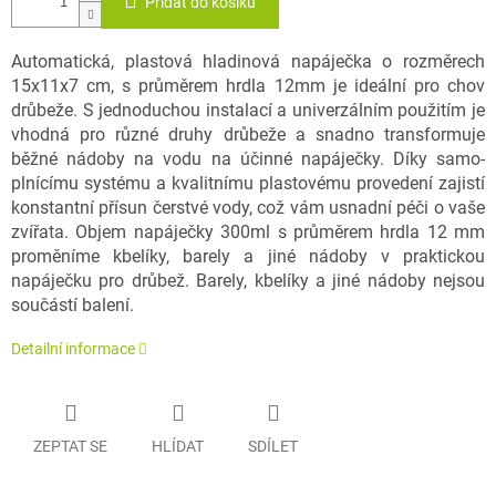
Přidat do košíku
Automatická, plastová hladinová napáječka o rozměrech
15x11x7 cm, s průměrem hrdla 12mm je ideální pro chov
drůbeže. S jednoduchou instalací a univerzálním použitím je
vhodná pro různé druhy drůbeže a snadno transformuje
běžné nádoby na vodu na účinné napáječky. Díky samo-
plnícímu systému a kvalitnímu plastovému provedení zajistí
konstantní přísun čerstvé vody, což vám usnadní péči o vaše
zvířata. Objem napáječky 300ml s průměrem hrdla 12 mm
proměníme kbelíky, barely a jiné nádoby v praktickou
napáječku pro drůbež. Barely, kbelíky a jiné nádoby nejsou
součástí balení.
Detailní informace
ZEPTAT SE
HLÍDAT
SDÍLET