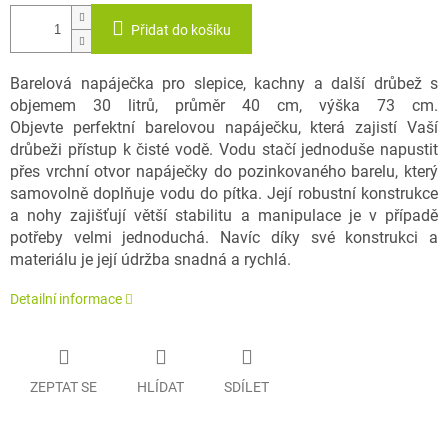
Přidat do košíku
Barelová napáječka pro slepice, kachny a další drůbež s
objemem 30 litrů, průměr 40 cm, výška 73 cm.
Objevte perfektní barelovou napáječku, která zajistí Vaší
drůbeži přístup k čisté vodě. Vodu stačí jednoduše napustit
přes vrchní otvor napáječky do pozinkovaného barelu, který
samovolně doplňuje vodu do pítka. Její robustní konstrukce
a nohy zajišťují větší stabilitu a manipulace je v případě
potřeby velmi jednoduchá. Navíc díky své konstrukci a
materiálu je její údržba snadná a rychlá.
Detailní informace
ZEPTAT SE
HLÍDAT
SDÍLET