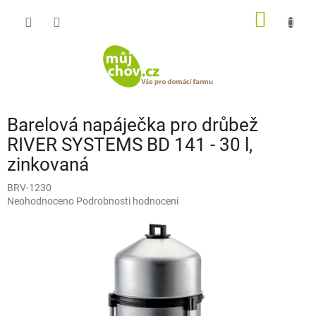
Přejít
NÁKUP
na
obsah
KOŠÍK
Barelová napáječka pro drůbež
RIVER SYSTEMS BD 141 - 30 l,
zinkovaná
BRV-1230
Průměrné
Neohodnoceno
Podrobnosti hodnocení
hodnocení
produktu
je
0,0
z
5
hvězdiček.