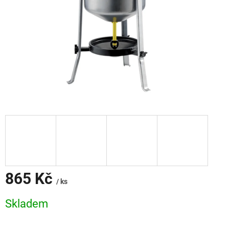
865 Kč
/ ks
Měrná
Skladem
cena: