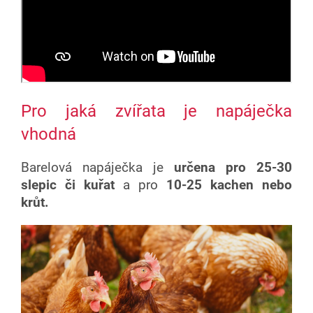
Pro jaká zvířata je napáječka
vhodná
Barelová napáječka je
určena pro 25-30
slepic či kuřat
a pro
10-25 kachen nebo
krůt.