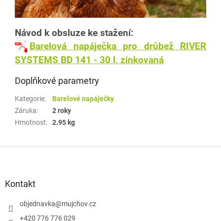
Návod k obsluze ke stažení:
Barelová napáječka pro drůbež RIVER
SYSTEMS BD 141 - 30 l, zinkovaná
Doplňkové parametry
Kategorie
:
Barelové napáječky
Záruka
:
2 roky
Hmotnost
:
2.95 kg
Z
á
p
a
Kontakt
t
í
objednavka
@
mujchov.cz
+420 776 776 029