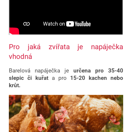
Pro jaká zvířata je napáječka
vhodná
Barelová napáječka je
určena pro 35-40
slepic či kuřat
a pro
15-20 kachen nebo
krůt.