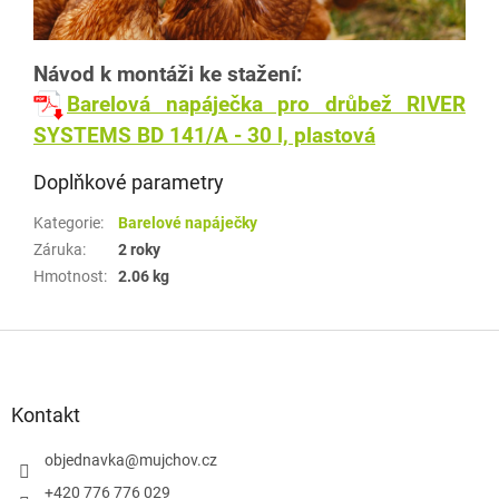
Návod k montáži ke stažení:
Barelová napáječka pro drůbež RIVER
SYSTEMS BD 141/A - 30 l, plastová
Doplňkové parametry
Kategorie
:
Barelové napáječky
Záruka
:
2 roky
Hmotnost
:
2.06 kg
Z
á
p
a
Kontakt
t
í
objednavka
@
mujchov.cz
+420 776 776 029