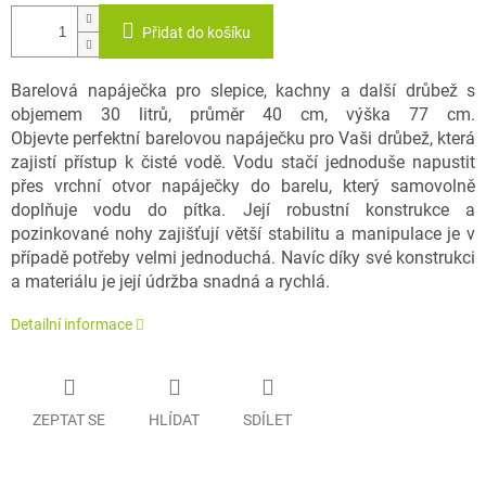
Přidat do košíku
Barelová napáječka pro slepice, kachny a další drůbež s
objemem 30 litrů, průměr 40 cm, výška 77 cm.
Objevte perfektní barelovou napáječku pro Vaši drůbež, která
zajistí přístup k čisté vodě. Vodu stačí jednoduše napustit
přes vrchní otvor napáječky do barelu, který samovolně
doplňuje vodu do pítka. Její robustní konstrukce a
pozinkované nohy zajišťují větší stabilitu a manipulace je v
případě potřeby velmi jednoduchá. Navíc díky své konstrukci
a materiálu je její údržba snadná a rychlá.
Detailní informace
ZEPTAT SE
HLÍDAT
SDÍLET