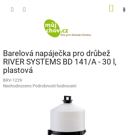
Přejít
NÁKUP
na
obsah
KOŠÍK
Barelová napáječka pro drůbež
RIVER SYSTEMS BD 141/A - 30 l,
plastová
BRV-1229
Průměrné
Neohodnoceno
Podrobnosti hodnocení
hodnocení
produktu
je
0,0
z
5
hvězdiček.