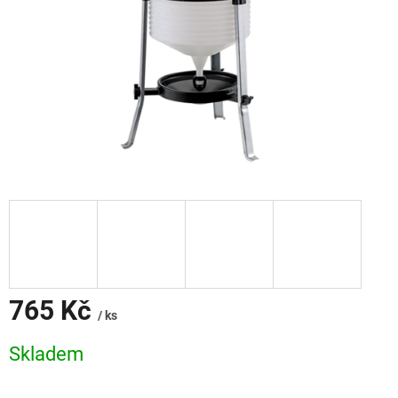
765 Kč
/ ks
Měrná
Skladem
cena: