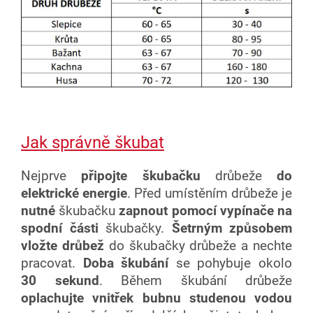
Jak správně škubat
Nejprve
připojte škubačku
drůbeže
do
elektrické energie
. Před umístěním drůbeže je
nutné
škubačku
zapnout pomocí vypínače na
spodní části
škubačky.
Šetrným
způsobem
vložte drůbež
do škubačky drůbeže a nechte
pracovat.
Doba škubání
se pohybuje okolo
30 sekund
. Během škubání drůbeže
oplachujte vnitřek bubnu studenou vodou