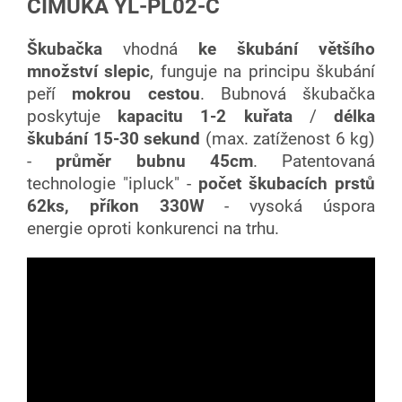
CIMUKA YL-PL02-C
Škubačka
vhodná
ke škubání většího
množství slepic
, funguje na principu škubání
peří
mokrou cestou
. Bubnová škubačka
poskytuje
kapacitu 1-2 kuřata
/
délka
škubání 15-30 sekund
(max. zatíženost 6 kg)
-
průměr bubnu 45cm
. Patentovaná
technologie "ipluck" -
počet škubacích prstů
62ks, příkon 330W
- vysoká úspora
energie oproti konkurenci na trhu.