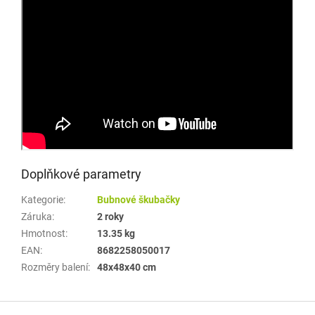
Doplňkové parametry
Kategorie
:
Bubnové škubačky
Záruka
:
2 roky
Hmotnost
:
13.35 kg
EAN
:
8682258050017
Rozměry balení
:
48x48x40 cm
Z