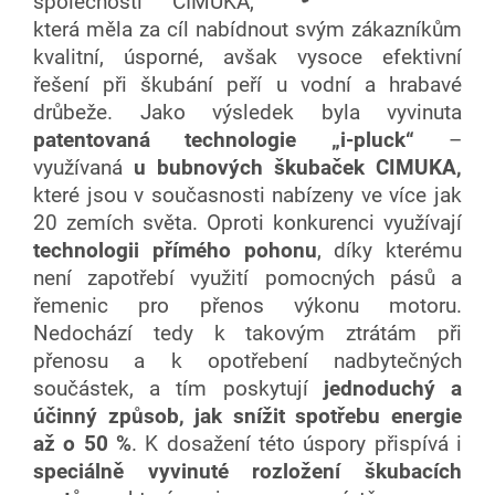
společnosti CIMUKA,
která měla za cíl nabídnout svým zákazníkům
kvalitní, úsporné, avšak vysoce efektivní
řešení při škubání peří u vodní a hrabavé
drůbeže. Jako výsledek byla vyvinuta
patentovaná technologie „i-pluck“
–
využívaná
u bubnových škubaček CIMUKA,
které jsou v současnosti nabízeny ve více jak
20 zemích světa. Oproti konkurenci využívají
technologii přímého pohonu
, díky kterému
není zapotřebí využití pomocných pásů a
řemenic pro přenos výkonu motoru.
Nedochází tedy k takovým ztrátám při
přenosu a k opotřebení nadbytečných
součástek, a tím poskytují
jednoduchý a
účinný způsob, jak snížit spotřebu energie
až o 50 %
. K dosažení této úspory přispívá i
speciálně vyvinuté rozložení škubacích