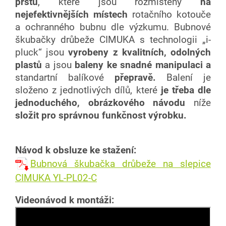
prstů
, které jsou rozmístěny
na
nejefektivnějších místech
rotačního kotouče
a ochranného bubnu dle výzkumu. Bubnové
škubačky drůbeže CIMUKA s technologii „i-
pluck“ jsou
vyrobeny z kvalitních, odolných
plastů
a jsou
baleny ke snadné manipulaci
a
standartní balíkové
přepravě.
Balení je
složeno z jednotlivých dílů, které
je třeba dle
jednoduchého, obrázkového návodu
níže
složit pro správnou funkčnost výrobku.
Návod k obsluze ke stažení:
Bubnová škubačka drůbeže na slepice
CIMUKA YL-PL02-C
Videonávod k montáži: