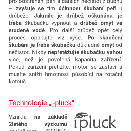
pro odstranění peří a dalších nečistot z bubnu
–
zvyšuje se
tím
účinnost škubaní
peří u
drůbeže.
Jakmile je drůbež oškubána
,
je
třeba
škubačku vypnout a
drůbež omýt ve
studené vodě
. Pro další drůbež opět celý
proces opakujte viz výše.
Po skončení
škubání je třeba škubačku
důkladně
omýt
od
nečistot. Nikdy
nepřetěžujte škubačku vahou
vice,
než je
povolená
kapacita zařízení
.
Pokud zařízení přetížíte, motor se zastaví a
musíte snížit hmotnost působící na rotační
kotouč.
Technologie „i-pluck“
Vznikla
na základě
2letého výzkumu