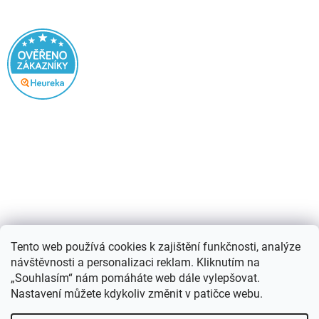
Nákupní košík
Tento web používá cookies k zajištění funkčnosti, analýze
návštěvnosti a personalizaci reklam. Kliknutím na
0
KS /
0 KČ
„Souhlasím“ nám pomáháte web dále vylepšovat.
Nastavení můžete kdykoliv změnit v patičce webu.