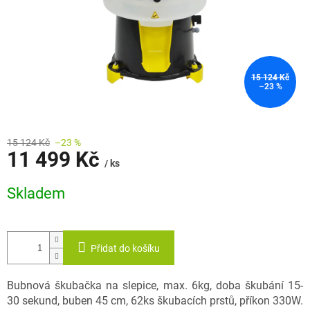
15 124 Kč
–23 %
15 124 Kč
–23 %
11 499 Kč
/ ks
Měrná
Skladem
cena:
Přidat do košíku
Bubnová škubačka na slepice, max. 6kg, doba škubání 15-
30 sekund, buben 45 cm, 62ks škubacích prstů, příkon 330W.