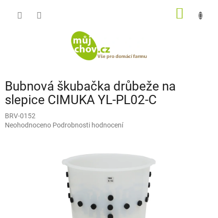
Přejít
NÁKUP
na
obsah
KOŠÍK
Bubnová škubačka drůbeže na
slepice CIMUKA YL-PL02-C
BRV-0152
Průměrné
Neohodnoceno
Podrobnosti hodnocení
hodnocení
produktu
je
0,0
z
5
hvězdiček.