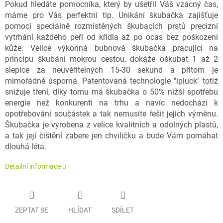
Pokud hledáte pomocníka, který by ušetřil Váš vzácný čas,
máme pro Vás perfektní tip. Unikání škubačka zajišťuje
pomocí speciálně rozmístěných škubacích prstů precizní
vytrhání každého peří od křídla až po ocas bez poškození
kůže. Velice výkonná bubnová škubačka pracující na
principu škubání mokrou cestou, dokáže oškubat 1 až 2
slepice za neuvěřitelných 15-30 sekund a přitom je
mimořádně úsporná. Patentovaná technologie "ipluck" totiž
snižuje tření, díky tomu má škubačka o 50% nižší spotřebu
energie než konkurenti na trhu a navíc nedochází k
opotřebování součástek a tak nemusíte řešit jejich výměnu.
Škubačka je vyrobena z velice kvalitních a odolných plastů,
a tak její čištění zabere jen chviličku a bude Vám pomáhat
dlouhá léta.
Detailní informace
ZEPTAT SE
HLÍDAT
SDÍLET