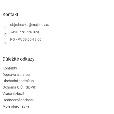
á
p
a
Kontakt
t
í
objednavka
@
mujchov.cz
+420 776 776 029
PO - PA 09:00-13:00
Důležité odkazy
Kontakty
Doprava a platba
Obchodní podmínky
Ochrana O.Ú. (GDPR)
Vrácení zboží
Hodnocení obchodu
Moje objednávka