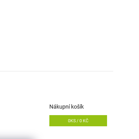
Nákupní košík
0
KS /
0 KČ