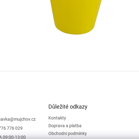
Důležité odkazy
Kontakty
navka
@
mujchov.cz
Doprava a platba
776 776 029
Obchodní podmínky
A 09:00-13:00