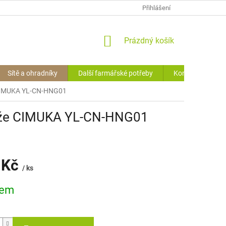
OCHRANA O.Ú. (GDPR)
VRÁCENÍ ZBOŽÍ
Přihlášení
HODNOCENÍ OBCHODU
NÁKUPNÍ
Prázdný košík
KOŠÍK
Sítě a ohradníky
Další farmářské potřeby
Kontakty
e CIMUKA YL-CN-HNG01
beže CIMUKA YL-CN-HNG01
 Kč
/ ks
dem