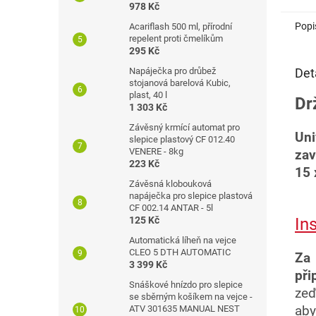
978 Kč
Popi
Acariflash 500 ml, přírodní
repelent proti čmelíkům
295 Kč
Napáječka pro drůbež
Det
stojanová barelová Kubic,
plast, 40 l
Dr
1 303 Kč
Závěsný krmící automat pro
Uni
slepice plastový CF 012.40
VENERE - 8kg
zav
223 Kč
15 
Závěsná klobouková
napáječka pro slepice plastová
CF 002.14 ANTAR - 5l
125 Kč
In
Automatická líheň na vejce
CLEO 5 DTH AUTOMATIC
Za
3 399 Kč
při
Snáškové hnízdo pro slepice
zeď
se sběrným košíkem na vejce -
ATV 301635 MANUAL NEST
ab