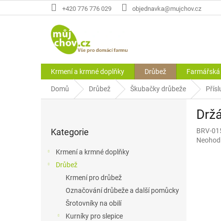
Přejít
+420 776 776 029
objednavka@mujchov.cz
na
obsah
Krmení a krmné doplňky
Drůbež
Farmářská 
Domů
Drůbež
Škubačky drůbeže
Přísl
P
Drž
o
Přeskočit
s
Kategorie
BRV-01
kategorie
t
Průměr
Neohod
r
hodnoce
Krmení a krmné doplňky
a
produkt
Drůbež
n
je
0,0
Krmení pro drůbež
n
z
í
Označování drůbeže a další pomůcky
5
p
Šrotovníky na obilí
hvězdič
a
Kurníky pro slepice