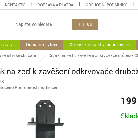
KONTAKTY
DOPRAVA A PLATBA
OBCHODNÍ PODMÍNKY
HLEDAT
zvířata
Domácí mazlíčci
Dezinsekce, pasti a odpuzovače
ušenství ke škubání
Držák na zeď k zavěšení odkrvovače drůbež
ák na zeď k zavěšení odkrvovače drů
58
né
noceno
Podrobnosti hodnocení
ní
199
u
Měrná
Skla
cena:
ek.