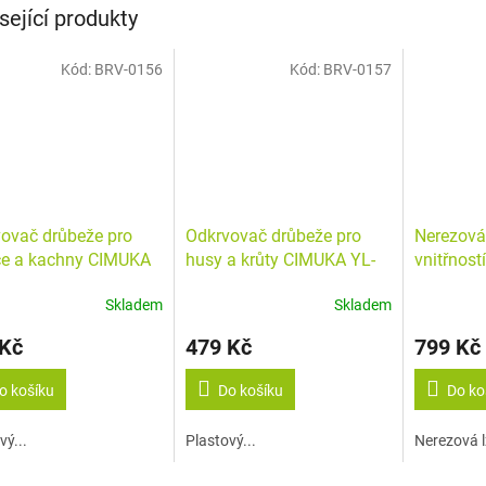
sející produkty
Kód:
BRV-0156
Kód:
BRV-0157
ovač drůbeže pro
Odkrvovač drůbeže pro
Nerezová 
ce a kachny CIMUKA
husy a krůty CIMUKA YL-
vnitřnos
N03-C
CN04-T
DIT EV
Skladem
Skladem
 Kč
479 Kč
799 Kč
o košíku
Do košíku
Do ko
vý...
Plastový...
Nerezová lž