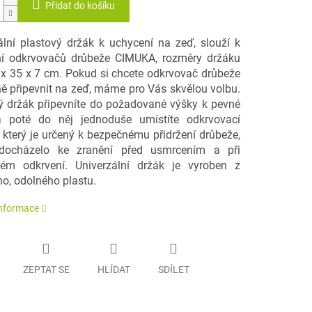
Přidat do košíku
ální plastový držák k uchycení na zeď, slouží k
í odkrvovačů drůbeže CIMUKA, rozměry držáku
 x 35 x 7 cm. Pokud si chcete odkrvovač drůbeže
ě připevnit na zeď, máme pro Vás skvělou volbu.
ý držák připevníte do požadované výšky k pevné
a poté do něj jednoduše umístíte odkrvovací
, který je určený k bezpečnému přidržení drůbeže,
docházelo ke zranění před usmrcením a při
ém odkrvení. Univerzální držák je vyroben z
ho, odolného plastu.
informace
ZEPTAT SE
HLÍDAT
SDÍLET