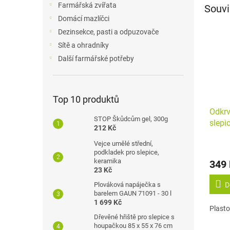
Farmářská zvířata
Souvi
Domácí mazlíčci
Dezinsekce, pasti a odpuzovače
Sítě a ohradníky
Další farmářské potřeby
Top 10 produktů
Odkrv
STOP Škůdcům gel, 300g
slepi
212 Kč
YL-C
Vejce umělé střední,
podkladek pro slepice,
keramika
349
23 Kč
Plováková napáječka s
D
barelem GAUN 71091 - 30 l
1 699 Kč
Plasto
Dřevěné hřiště pro slepice s
houpačkou 85 x 55 x 76 cm