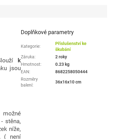
Doplňkové parametry
Příslušenství ke
Kategorie
:
škubání
Záruka
:
2 roky
louží
k
Hmotnost
:
0.23 kg
ku jsou
EAN
:
8682258050444
Rozměry
36x16x10 cm
balení
:
e možné
- stěna,
ek níže,
 ( není