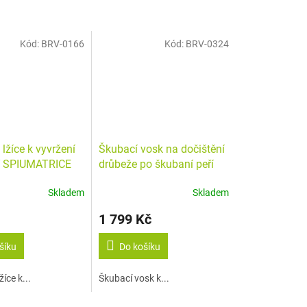
Kód:
BRV-0166
Kód:
BRV-0324
lžíce k vyvržení
Škubací vosk na dočištění
tí SPIUMATRICE
drůbeže po škubaní peří
HB 15 kg - 3 pláty
Skladem
Skladem
1 799 Kč
šíku
Do košíku
íce k...
Škubací vosk k...