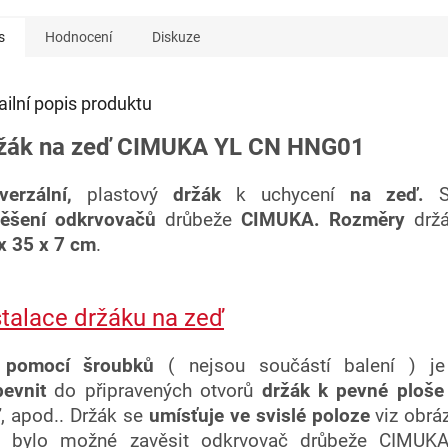
s
Hodnocení
Diskuze
ailní popis produktu
žák na zeď CIMUKA YL CN HNG01
verzální,
plastový
držák
k uchycení
na zeď.
S
ěšení odkrvovačů
drůbeže
CIMUKA. Rozměry
držá
x 35 x 7 cm
.
stalace držáku na zeď
 pomocí šroubků
( nejsou součástí balení ) j
pevnit
do připravených otvorů
držák
k pevné ploše
, apod.. Držák se
umísťuje
ve svislé poloze
viz obráz
y bylo možné zavěsit odkrvovač drůbeže CIMUKA