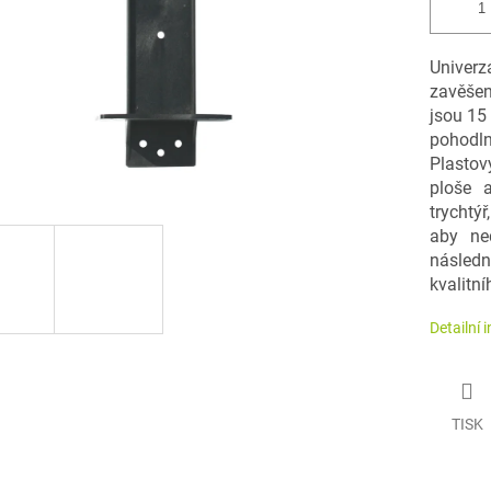
Univerz
zavěšen
jsou 15
pohodln
Plastov
ploše 
trychtýř
aby ne
následn
kvalitní
Detailní 
TISK