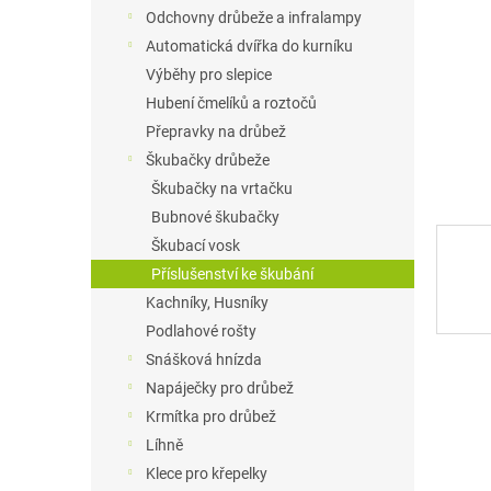
n
Odchovny drůbeže a infralampy
e
Automatická dvířka do kurníku
l
Výběhy pro slepice
Hubení čmelíků a roztočů
Přepravky na drůbež
Škubačky drůbeže
Škubačky na vrtačku
Bubnové škubačky
Škubací vosk
Příslušenství ke škubání
Kachníky, Husníky
Podlahové rošty
Snášková hnízda
Napáječky pro drůbež
Krmítka pro drůbež
Líhně
Klece pro křepelky