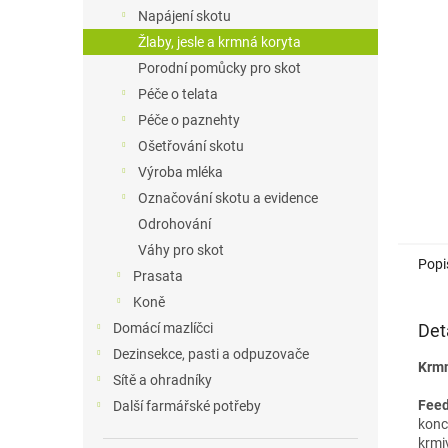
n
Napájení skotu
e
Žlaby, jesle a krmná koryta
l
Porodní pomůcky pro skot
Péče o telata
Péče o paznehty
Ošetřování skotu
Výroba mléka
Označování skotu a evidence
Odrohování
Váhy pro skot
Popi
Prasata
Koně
Det
Domácí mazlíčci
Dezinsekce, pasti a odpuzovače
Krmn
Sítě a ohradníky
Feed
Další farmářské potřeby
konc
krmi