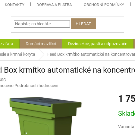
KONTAKTY
DOPRAVA A PLATBA
OBCHODNÍ PODMÍNKY
HLEDAT
zvířata
Domácí mazlíčci
Dezinsekce, pasti a odpuzovače
jesle a krmná koryta
Feed Box krmítko automatické na koncentrovaná
 Box krmítko automatické na koncentrov
40C
né
noceno
Podrobnosti hodnocení
ní
1 7
u
Měrná
Skla
cena:
ek.
Varianta