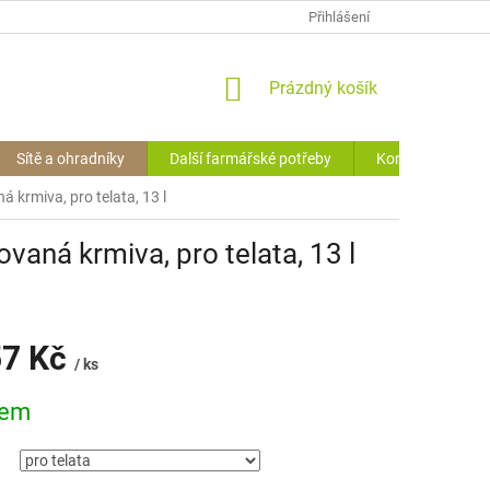
OCHRANA O.Ú. (GDPR)
VRÁCENÍ ZBOŽÍ
Přihlášení
HODNOCENÍ OBCHODU
NÁKUPNÍ
Prázdný košík
KOŠÍK
Sítě a ohradníky
Další farmářské potřeby
Kontakty
 krmiva, pro telata, 13 l
aná krmiva, pro telata, 13 l
57 Kč
/ ks
dem