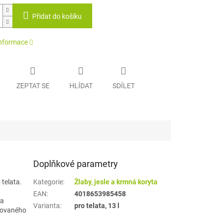
Přidat do košíku
informace
ZEPTAT SE
HLÍDAT
SDÍLET
Doplňkové parametry
telata.
Kategorie
:
Žlaby, jesle a krmná koryta
EAN
:
4018653985458
na
Varianta
:
pro telata, 13 l
rovaného