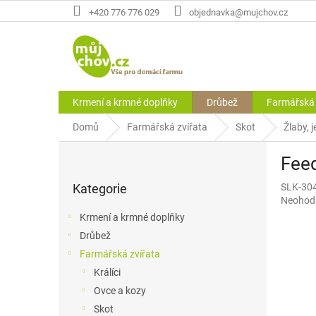
Přejít
+420 776 776 029
objednavka@mujchov.cz
na
obsah
Krmení a krmné doplňky
Drůbež
Farmářská 
Domů
Farmářská zvířata
Skot
Žlaby, 
P
Feed
o
Přeskočit
s
Kategorie
SLK-30
kategorie
t
Průměr
Neohod
r
hodnoce
Krmení a krmné doplňky
a
produkt
Drůbež
n
je
0,0
Farmářská zvířata
n
z
í
Králíci
5
p
Ovce a kozy
hvězdič
a
Skot