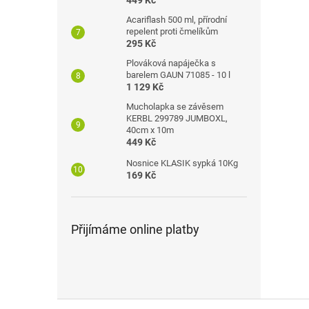
449 Kč
Acariflash 500 ml, přírodní
repelent proti čmelíkům
295 Kč
Plováková napáječka s
barelem GAUN 71085 - 10 l
1 129 Kč
Mucholapka se závěsem
KERBL 299789 JUMBOXL,
40cm x 10m
449 Kč
Nosnice KLASIK sypká 10Kg
169 Kč
Přijímáme online platby
Z