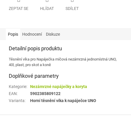
ZEPTAT SE
HLÍDAT
SDÍLET
Popis
Hodnocení
Diskuze
Detailní popis produktu
Těsnění víka pro
Napáječka míčová nezámrzná jednomístná UNO,
40l, plast, pro skot a koně
Doplňkové parametry
Kategorie
:
Nezámrzné napáječky a koryta
EAN
:
5902385809122
Varianta
:
Horní těsnění víka k napáječce UNO
Z
á
p