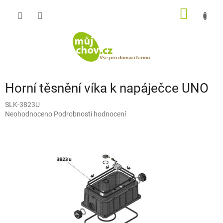
Přejít
NÁKUP
na
obsah
KOŠÍK
Horní těsnění víka k napáječce UNO
SLK-3823U
Průměrné
Neohodnoceno
Podrobnosti hodnocení
hodnocení
produktu
je
0,0
z
5
hvězdiček.