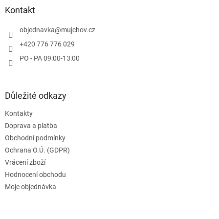
a
Kontakt
t
í
objednavka
@
mujchov.cz
+420 776 776 029
PO - PA 09:00-13:00
Důležité odkazy
Kontakty
Doprava a platba
Obchodní podmínky
Ochrana O.Ú. (GDPR)
Vrácení zboží
Hodnocení obchodu
Moje objednávka