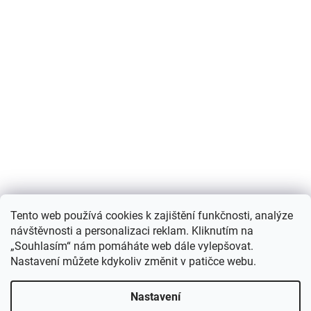
Nákupní košík
Tento web používá cookies k zajištění funkčnosti, analýze
návštěvnosti a personalizaci reklam. Kliknutím na
0
KS /
0 KČ
„Souhlasím“ nám pomáháte web dále vylepšovat.
Nastavení můžete kdykoliv změnit v patičce webu.
Vytvořil Shoptet
Nastavení