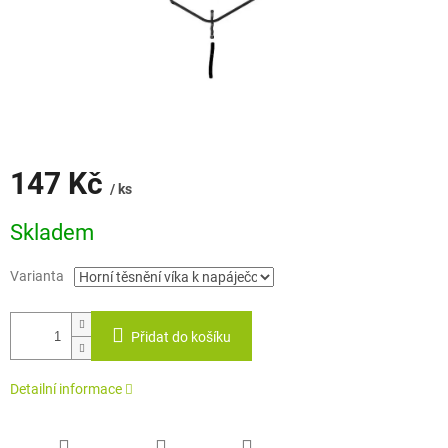
147 Kč
/ ks
Měrná
Skladem
cena:
Varianta
Přidat do košíku
Detailní informace