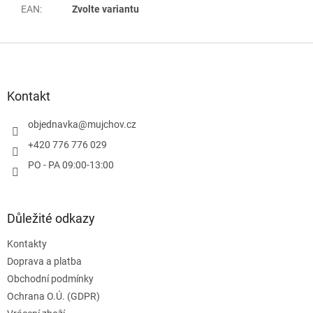
EAN
:
Zvolte variantu
Z
á
p
a
Kontakt
t
í
objednavka
@
mujchov.cz
+420 776 776 029
PO - PA 09:00-13:00
Důležité odkazy
Kontakty
Doprava a platba
Obchodní podmínky
Ochrana O.Ú. (GDPR)