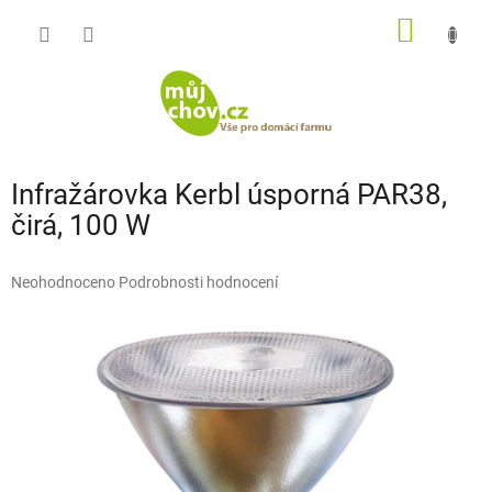
Přejít
NÁKUP
na
obsah
KOŠÍK
Infražárovka Kerbl úsporná PAR38,
čirá, 100 W
Průměrné
Neohodnoceno
Podrobnosti hodnocení
hodnocení
produktu
je
0,0
z
5
hvězdiček.