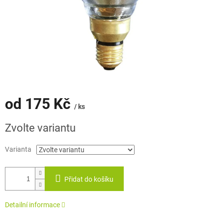
od
175 Kč
/ ks
Měrná
Zvolte variantu
cena:
Varianta
Přidat do košíku
Detailní informace