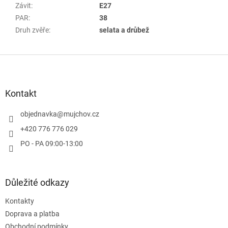
Závit
:
E27
PAR
:
38
Druh zvěře
:
selata a drůbež
Z
á
p
a
Kontakt
t
í
objednavka
@
mujchov.cz
+420 776 776 029
PO - PA 09:00-13:00
Důležité odkazy
Kontakty
Doprava a platba
Obchodní podmínky