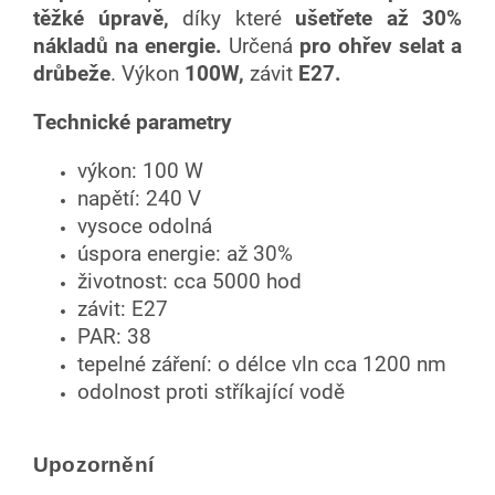
těžké úpravě,
díky které
ušetřete až
30%
nákladů na energie.
Určená
pro ohřev selat a
drůbeže
. V
ýkon
100W
,
závit
E27.
Technické parametry
výkon: 100 W
napětí: 240 V
vysoce odolná
úspora energie: až 30%
životnost: cca 5000 hod
závit: E27
PAR: 38
tepelné záření: o délce vln cca 1200 nm
odolnost proti stříkající vodě
Upozornění