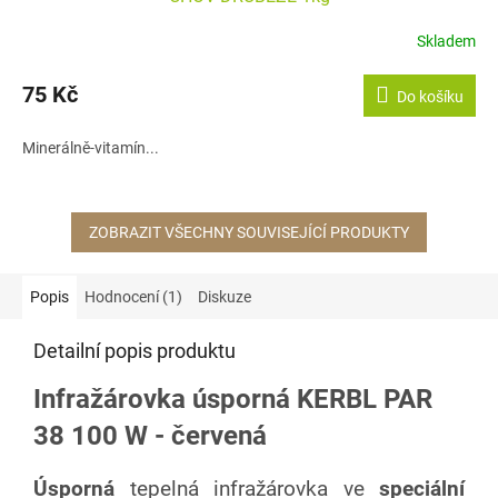
Skladem
75 Kč
Do košíku
Minerálně-vitamín...
ZOBRAZIT VŠECHNY SOUVISEJÍCÍ PRODUKTY
Popis
Hodnocení (1)
Diskuze
Detailní popis produktu
Infražárovka úsporná KERBL PAR
38 100 W - červená
Úsporná
tepelná infražárovka ve
speciální