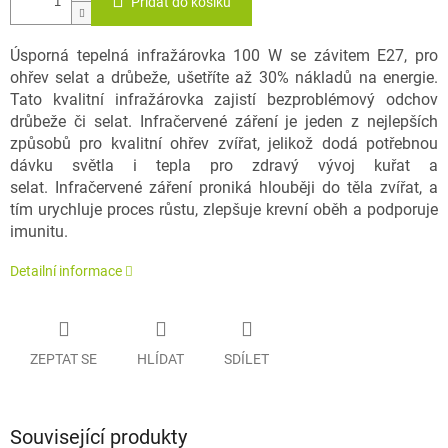
Přidat do košíku
Úsporná tepelná infražárovka 100 W se závitem E27, pro
ohřev selat a drůbeže, ušetříte až 30% nákladů na energie.
Tato kvalitní infražárovka zajistí bezproblémový odchov
drůbeže či selat. Infračervené záření je jeden z nejlepších
způsobů pro kvalitní ohřev zvířat, jelikož dodá potřebnou
dávku světla i tepla pro zdravý vývoj kuřat a
selat. Infračervené záření proniká hlouběji do těla zvířat, a
tím urychluje proces růstu, zlepšuje krevní oběh a podporuje
imunitu.
Detailní informace
ZEPTAT SE
HLÍDAT
SDÍLET
Související produkty