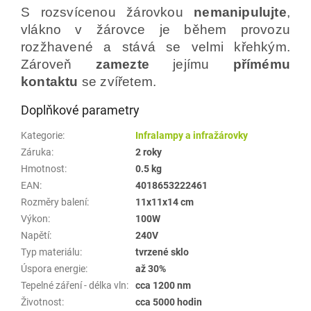
S rozsvícenou žárovkou
nemanipulujte
,
vlákno v žárovce je během provozu
rozžhavené a stává se velmi křehkým.
Zároveň
zamezte
jejímu
přímému
kontaktu
se zvířetem.
Doplňkové parametry
Kategorie
:
Infralampy a infražárovky
Záruka
:
2 roky
Hmotnost
:
0.5 kg
EAN
:
4018653222461
Rozměry balení
:
11x11x14 cm
Výkon
:
100W
Napětí
:
240V
Typ materiálu
:
tvrzené sklo
Úspora energie
:
až 30%
Tepelné záření - délka vln
:
cca 1200 nm
Životnost
:
cca 5000 hodin