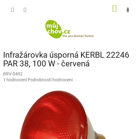
Přejít
NÁKUP
na
obsah
KOŠÍK
Infražárovka úsporná KERBL 22246
PAR 38, 100 W - červená
BRV-0492
Průměrné
1 hodnocení
Podrobnosti hodnocení
hodnocení
produktu
je
5,0
z
5
hvězdiček.