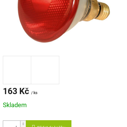
163 Kč
/ ks
Měrná
Skladem
cena: