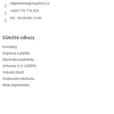
í
objednavka
@
mujchov.cz
p
r
+420 776 776 029
v
PO - PA 09:00-13:00
k
y
v
ý
Důležité odkazy
p
i
Kontakty
s
u
Doprava a platba
Obchodní podmínky
Ochrana O.Ú. (GDPR)
Vrácení zboží
Hodnocení obchodu
Moje objednávka