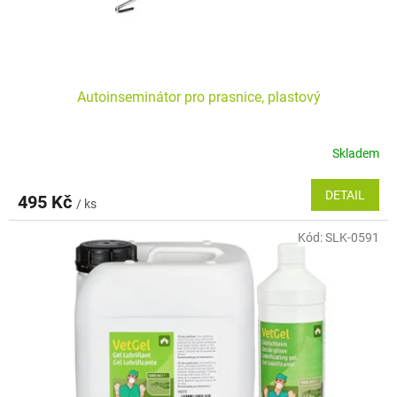
k
t
ů
Autoinseminátor pro prasnice, plastový
Skladem
DETAIL
495 Kč
/ ks
Kód:
SLK-0591