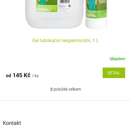
Gel lubrikační nespermicidní, 1 L
Skladem
DETAIL
145 Kč
od
/ ks
2
položek celkem
O
v
l
Z
á
á
d
p
a
a
Kontakt
c
t
í