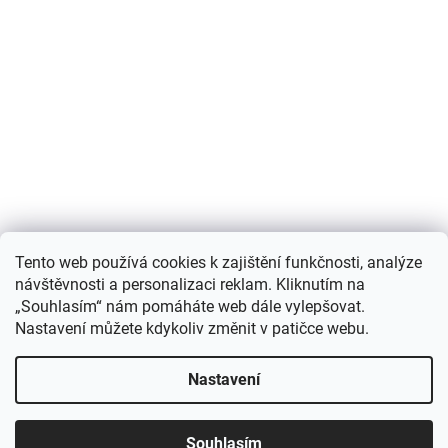
Nákupní košík
Tento web používá cookies k zajištění funkčnosti, analýze
návštěvnosti a personalizaci reklam. Kliknutím na
0
KS /
0 KČ
„Souhlasím“ nám pomáháte web dále vylepšovat.
Nastavení můžete kdykoliv změnit v patičce webu.
Vytvořil Shoptet
Nastavení
Copyright 2026
Můjchov.cz
. Všechna práva vyhrazena.
Upravit
Souhlasím
nastavení cookies