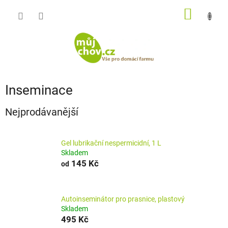
Přejít
NÁKUP
na
obsah
KOŠÍK
Inseminace
Nejprodávanější
Gel lubrikační nespermicidní, 1 L
Skladem
145 Kč
od
Autoinseminátor pro prasnice, plastový
Skladem
495 Kč