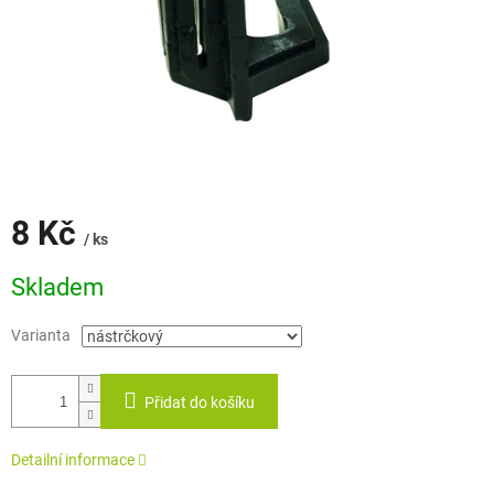
8 Kč
/ ks
Měrná
Skladem
cena:
Varianta
Přidat do košíku
Detailní informace