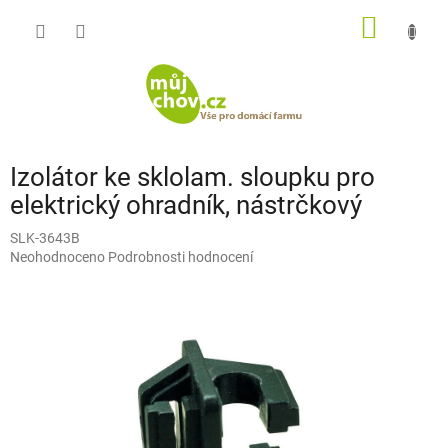
Přejít
NÁKUP
na
obsah
KOŠÍK
Izolátor ke sklolam. sloupku pro
elektrický ohradník, nástrčkový
SLK-3643B
Průměrné
Neohodnoceno
Podrobnosti hodnocení
hodnocení
produktu
je
0,0
z
5
hvězdiček.