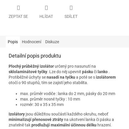
ZEPTAT SE
HLÍDAT
SDÍLET
Popis
Hodnocení
Diskuze
Detailní popis produktu
Plochý průběžný izolátor
určený pro nasunutí na
sklolaminátové tyčky
. Lze do něj upevnit
pásku
či
lanko
.
Protiběžné úchyty se
nasadí na tyčku
a poté se s
izolátorem
otočí o 90 stupňů, tím se zajistí jeho stabilita.
max. průměr vodiče : lanka do 2
mm
, pásky do 20 mm
max. průměr nosné tyčky : 10 mm
rozměr: 30 x 35 x
35 mm
Izolátory
jsou důležitou součástí každého okruhu, neboť
minimalizují přenosové ztráty
na ukotvení lanka či pásku a
znatelně tak
prodlužuj
í
maximální účinnou délku
hrazení.