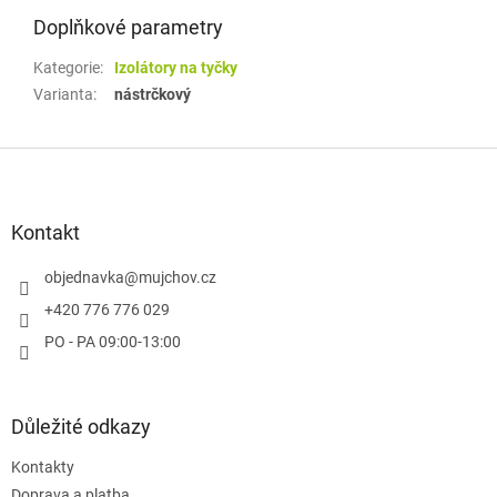
Doplňkové parametry
Kategorie
:
Izolátory na tyčky
Varianta
:
nástrčkový
Z
á
p
a
Kontakt
t
í
objednavka
@
mujchov.cz
+420 776 776 029
PO - PA 09:00-13:00
Důležité odkazy
Kontakty
Doprava a platba