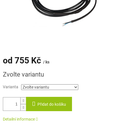
od
755 Kč
/ ks
Měrná
Zvolte variantu
cena:
Varianta
Přidat do košíku
Detailní informace