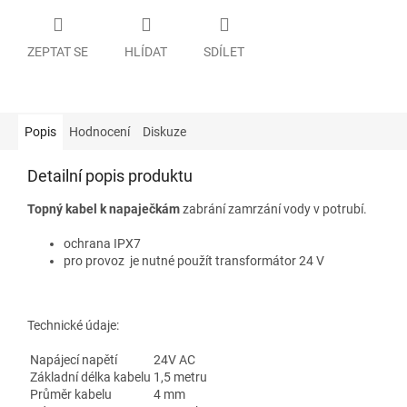
ZEPTAT SE
HLÍDAT
SDÍLET
Popis
Hodnocení
Diskuze
Detailní popis produktu
Topný kabel k napaječkám
zabrání zamrzání vody v potrubí.
ochrana IPX7
pro
provoz
je nutné použít
transformátor
24 V
Technické údaje:
Napájecí napětí
24
V
AC
Základn
í
d
élka kabelu
1,5 metru
Průměr kabelu
4 mm