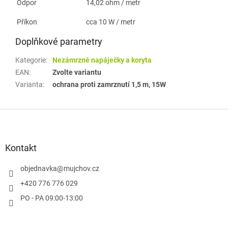
Odpor
14,02 ohm / metr
Příkon
cca 10 W / metr
Doplňkové parametry
Kategorie
:
Nezámrzné napáječky a koryta
EAN
:
Zvolte variantu
Varianta
:
ochrana proti zamrznutí 1,5 m, 15W
Z
á
p
a
Kontakt
t
í
objednavka
@
mujchov.cz
+420 776 776 029
PO - PA 09:00-13:00