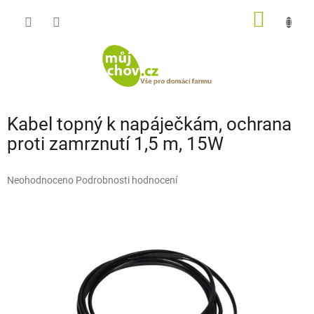
Přejít
NÁKUP
na
obsah
KOŠÍK
Kabel topný k napáječkám, ochrana
proti zamrznutí 1,5 m, 15W
Průměrné
Neohodnoceno
Podrobnosti hodnocení
hodnocení
produktu
je
0,0
z
5
hvězdiček.