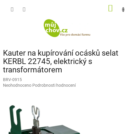
Přejít
NÁKUP
na
obsah
KOŠÍK
Kauter na kupírování ocásků selat
KERBL 22745, elektrický s
transformátorem
BRV-0915
Průměrné
Neohodnoceno
Podrobnosti hodnocení
hodnocení
produktu
je
0,0
z
5
hvězdiček.