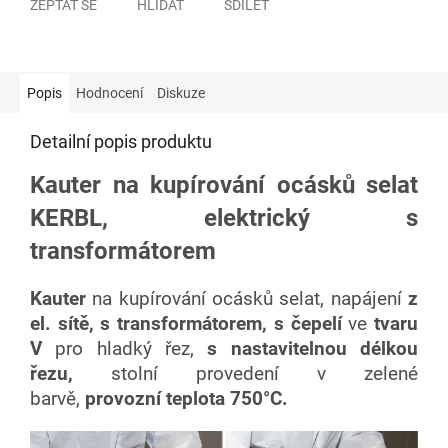
ZEPTAT SE
HLÍDAT
SDÍLET
Popis
Hodnocení
Diskuze
Detailní popis produktu
Kauter na kupírování ocásků selat
KERBL, elektrický s
transformátorem
Kauter
na kupírování ocásků selat,
napájení
z
el. sítě, s transformátorem,
s čepelí
ve
tvaru
V
pro hladký řez,
s nastavitelnou délkou
řezu,
stolní provedení v zelené
barvě,
provozní teplota 750°C.