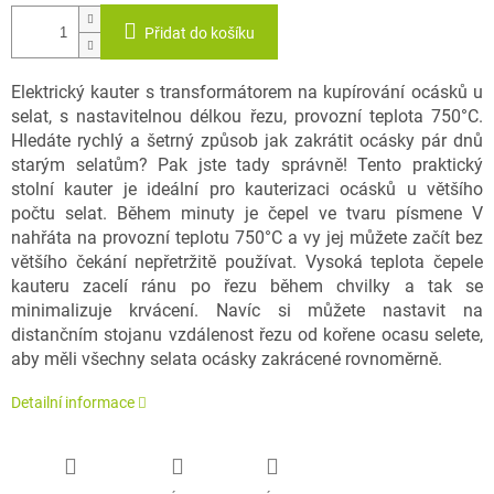
Přidat do košíku
Elektrický kauter s transformátorem na kupírování ocásků u
selat, s nastavitelnou délkou řezu, provozní teplota 750°C.
Hledáte rychlý a šetrný způsob jak zakrátit ocásky pár dnů
starým selatům? Pak jste tady správně! Tento praktický
stolní kauter je ideální pro kauterizaci ocásků u většího
počtu selat. Během minuty je čepel ve tvaru písmene V
nahřáta na provozní teplotu 750°C a vy jej můžete začít bez
většího čekání nepřetržitě používat. Vysoká teplota čepele
kauteru zacelí ránu po řezu během chvilky a tak se
minimalizuje krvácení. Navíc si můžete nastavit na
distančním stojanu vzdálenost řezu od kořene ocasu selete,
aby měli všechny selata ocásky zakrácené rovnoměrně.
Detailní informace