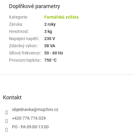
Doplňkové parametry
Kategorie
:
Farmářská zvířata
Záruka
:
2 roky
Hmotnost
:
3 kg
Napájecí napětí:
:
230 V
Zdánlivý výkon:
:
58 VA
Síťová frekvence:
:
50 - 60 Hz
Provozní teplota:
:
750 °C
Z
á
p
a
Kontakt
t
í
objednavka
@
mujchov.cz
+420 776 776 029
PO - PA 09:00-13:00