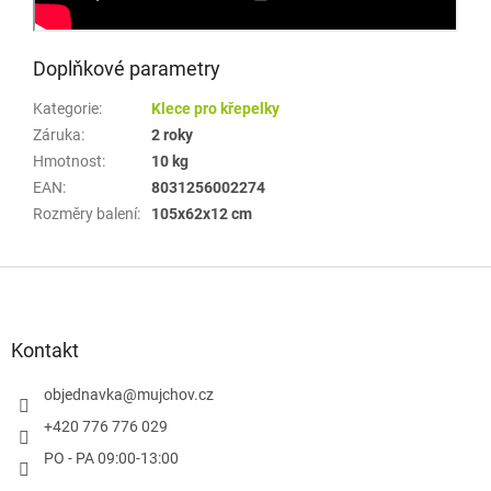
Doplňkové parametry
Kategorie
:
Klece pro křepelky
Záruka
:
2 roky
Hmotnost
:
10 kg
EAN
:
8031256002274
Rozměry balení
:
105x62x12 cm
Z
á
p
a
Kontakt
t
í
objednavka
@
mujchov.cz
+420 776 776 029
PO - PA 09:00-13:00