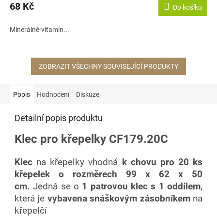
68 Kč
Do košíku
Minerálně-vitamín...
ZOBRAZIT VŠECHNY SOUVISEJÍCÍ PRODUKTY
Popis
Hodnocení
Diskuze
Detailní popis produktu
Klec pro křepelky CF179.20C
Klec
na křepelky vhodná
k chovu pro 20 ks
křepelek
o rozměrech 99 x 62 x 50
cm.
Jedná se o
1 patrovou klec s 1 oddílem
,
která je
vybavena snáškovým zásobníkem
na
křepelčí