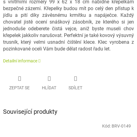
s vnitřními rozměry 99 x 62 x 18 cm nabídne křepelkám
bezpečné zázemí. Křepelky budou mít po celý den přístup k
jídlu a pití díky závěsnému krmítku a napáječce. Každý
chovatel jistě ocení snáškový zásobník, ze kterého si jen
jednoduše odeberete čistá vejce, aniž byste museli chov
křepelek jakkoliv narušovat. Perfektní je také kovový výsuvný
trusník, který velmi usnadní čištění klece. Klec vyrobena z
pozinkované oceli Vám bude dělat radost řadu let.
Detailní informace
ZEPTAT SE
HLÍDAT
SDÍLET
Související produkty
Kód:
BRV-0149