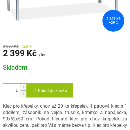
3 387 Kč
–29 %
3 387 Kč
–29 %
2 399 Kč
/ ks
Měrná
Skladem
cena:
Přidat do košíku
Klec pro křepelky, chov až 20 ks křepelek, 1 patrová klec s 1
oddílem, zásobník na vejce, trusník, krmítko a napáječka,
99x62x50 cm. Pokud hledáte klec pro chov křepelek za
skvělou cenu, pak pro Vás máme bezva tip. Klec pro křepelky