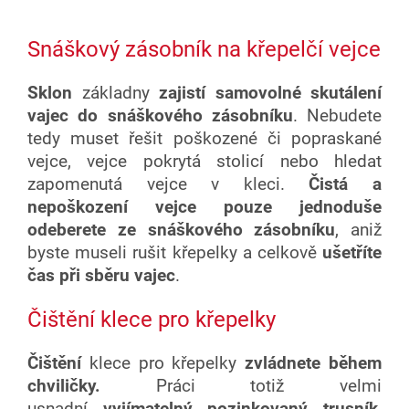
Snáškový zásobník na křepelčí vejce
Sklon
základny
zajistí samovolné skutálení
vajec do snáškového zásobníku
. Nebudete
tedy muset řešit poškozené či popraskané
vejce, vejce pokrytá stolicí nebo hledat
zapomenutá vejce v kleci.
Čistá a
nepoškození vejce pouze jednoduše
odeberete ze snáškového zásobníku
, aniž
byste museli rušit křepelky a celkově
ušetříte
čas při sběru vajec
.
Čištění klece pro křepelky
Čištění
klece pro křepelky
zvládnete během
chviličky.
Práci totiž velmi
usnadní
vyjímatelný pozinkovaný trusník
,