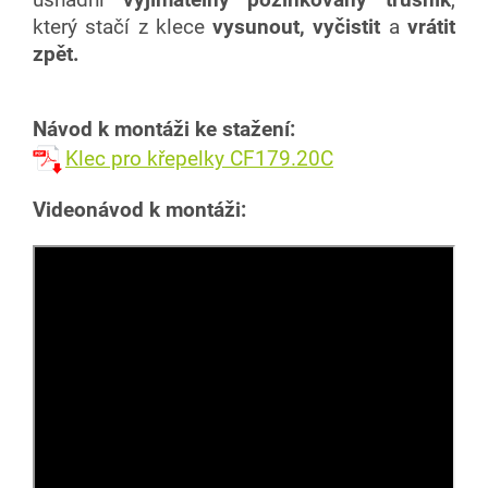
který stačí z klece
vysunout, vyčistit
a
vrátit
zpět.
Návod k montáži ke stažení:
Klec pro křepelky CF179.20C
Videonávod k montáži: