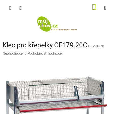
Přejít
NÁKUP
na
obsah
KOŠÍK
Klec pro křepelky CF179.20C
BRV-0478
Průměrné
Neohodnoceno
Podrobnosti hodnocení
hodnocení
produktu
je
0,0
z
5
hvězdiček.