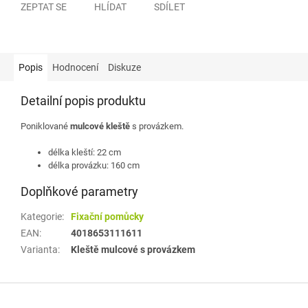
ZEPTAT SE
HLÍDAT
SDÍLET
Popis
Hodnocení
Diskuze
Detailní popis produktu
Poniklované
mulcové kleště
s provázkem.
délka kleští: 22 cm
délka provázku: 160 cm
Doplňkové parametry
Kategorie
:
Fixační pomůcky
EAN
:
4018653111611
Varianta
:
Kleště mulcové s provázkem
Z
á