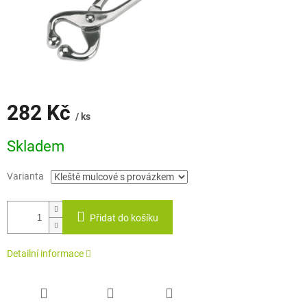
282 Kč
/ ks
Měrná
Skladem
cena:
Varianta
Přidat do košíku
Detailní informace