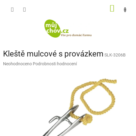
Přejít
NÁKUP
na
obsah
KOŠÍK
Kleště mulcové s provázkem
SLK-3206B
Průměrné
Neohodnoceno
Podrobnosti hodnocení
hodnocení
produktu
je
0,0
z
5
hvězdiček.