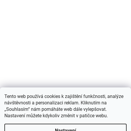
Nákupní košík
Tento web používá cookies k zajištění funkčnosti, analýze
návštěvnosti a personalizaci reklam. Kliknutím na
0
KS /
0 KČ
„Souhlasím“ nám pomáháte web dále vylepšovat.
Nastavení můžete kdykoliv změnit v patičce webu.
Vytvořil Shoptet
Nastavení