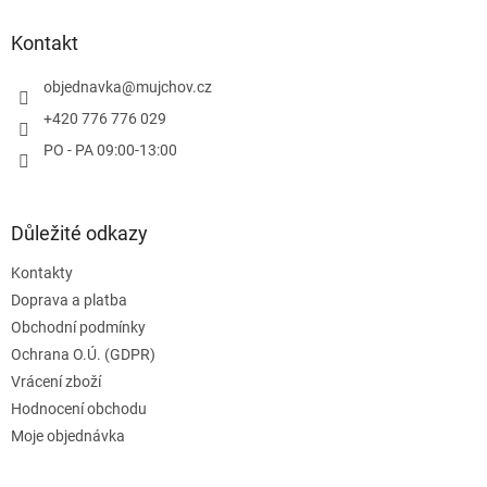
p
a
Kontakt
t
í
objednavka
@
mujchov.cz
+420 776 776 029
PO - PA 09:00-13:00
Důležité odkazy
Kontakty
Doprava a platba
Obchodní podmínky
Ochrana O.Ú. (GDPR)
Vrácení zboží
Hodnocení obchodu
Moje objednávka