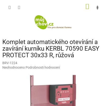
Přejít
NÁKUP
na
obsah
KOŠÍK
Komplet automatického otevírání a
zavírání kurníku KERBL 70590 EASY
PROTECT 30x33 R, růžová
BRV-1224
Průměrné
Neohodnoceno
Podrobnosti hodnocení
hodnocení
produktu
je
0,0
z
5
hvězdiček.