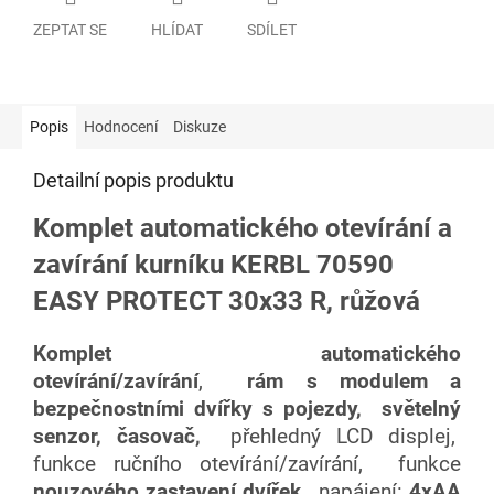
ZEPTAT SE
HLÍDAT
SDÍLET
Popis
Hodnocení
Diskuze
Detailní popis produktu
Komplet automatického otevírání a
zavírání kurníku KERBL 70590
EASY PROTECT 30x33 R, růžová
Komplet automatického
otevírání/zavírání
,
rám s modulem a
bezpečnostními dvířky s pojezdy,
světelný
senzor, časovač,
přehledný LCD displej,
funkce ručního otevírání/zavírání, funkce
nouzového zastavení dvířek
, napájení:
4xAA