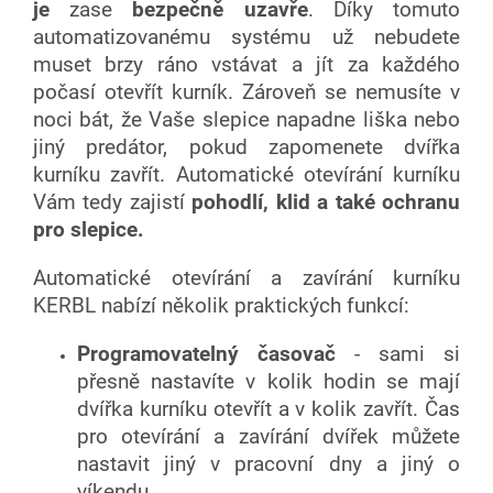
je
zase
bezpečně uzavře
. Díky tomuto
automatizovanému systému už nebudete
muset brzy ráno vstávat a jít za každého
počasí otevřít kurník. Zároveň se nemusíte v
noci bát, že Vaše slepice napadne liška nebo
jiný predátor, pokud zapomenete dvířka
kurníku zavřít. Automatické otevírání kurníku
Vám tedy zajistí
pohodlí, klid a také ochranu
pro slepice.
Automatické otevírání a zavírání kurníku
KERBL nabízí několik praktických funkcí:
Programovatelný časovač
- sami si
přesně nastavíte v kolik hodin se mají
dvířka kurníku otevřít a v kolik zavřít. Čas
pro otevírání a zavírání dvířek můžete
nastavit jiný v pracovní dny a jiný o
víkendu.