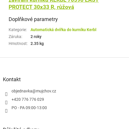
zavírání kurníku KERBL 70590 EASY
PROTECT 30x33 R, růžová
Doplňkové parametry
Kategorie
:
Automatická dvířka do kurníku Kerbl
Záruka
:
2 roky
Hmotnost
:
2.35 kg
Z
á
p
a
Kontakt
t
í
objednavka
@
mujchov.cz
+420 776 776 029
PO - PA 09:00-13:00