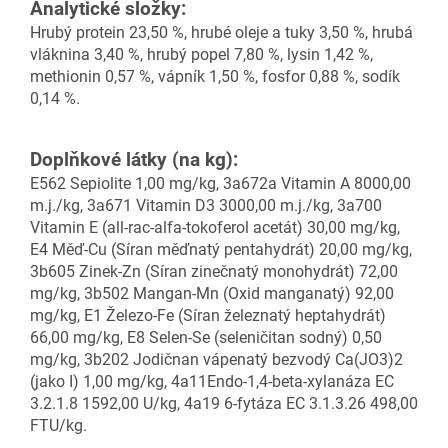
Analytické složky:
Hrubý protein 23,50 %, hrubé oleje a tuky 3,50 %, hrubá
vláknina 3,40 %, hrubý popel 7,80 %, lysin
1,42 %,
methionin 0,57 %, vápník 1,50 %, fosfor 0,88 %, sodík
0,14 %.
Doplňkové látky (na kg):
E562 Sepiolite 1,00 mg/kg, 3a672a Vitamin A 8000,00
m.j./kg, 3a671 Vitamin D3 3000,00 m.j./kg,
3a700
Vitamin E (all-rac-alfa-tokoferol acetát) 30,00 mg/kg,
E4 Měď-Cu (Síran měďnatý pentahydrát)
20,00 mg/kg,
3b605 Zinek-Zn (Síran zinečnatý monohydrát) 72,00
mg/kg, 3b502 Mangan-Mn (Oxid
manganatý) 92,00
mg/kg, E1 Železo-Fe (Síran železnatý heptahydrát)
66,00 mg/kg, E8 Selen-Se
(seleničitan sodný) 0,50
mg/kg, 3b202 Jodičnan vápenatý bezvodý Ca(JO3)2
(jako I) 1,00 mg/kg, 4a11
Endo-1,4-beta-xylanáza EC
3.2.1.8 1592,00 U/kg, 4a19 6-fytáza EC 3.1.3.26 498,00
FTU/kg.