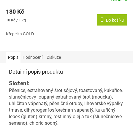
Průměrné
hodnocení
180 Kč
produktu
je
Měrná
18 Kč / 1 kg
Do košíku
5,0
cena:
z
Křepelka GOLD...
5
hvězdiček.
Popis
Hodnocení
Diskuze
Detailní popis produktu
Složení:
Pšenice, extrahovaný šrot sójový, toastovaný, kukuřice,
slunečnicový loupaný extrahovaný šrot
(moučka),
uhličitan vápenatý, pšeničné otruby, lihovarské výpalky
tmavé, dihydrogenfosforečnan
vápenatý, kukuřičný
lepek (gluten) krmný, rostlinný olej a tuk (slunečnicové
semeno), chlorid sodný.