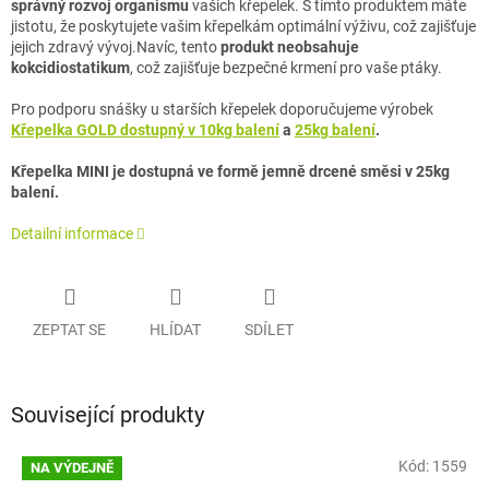
správný rozvoj organismu
vašich křepelek. S tímto produktem máte
jistotu, že poskytujete vašim křepelkám optimální výživu, což zajišťuje
jejich zdravý vývoj.
Navíc, tento
produkt neobsahuje
kokcidiostatikum
, což zajišťuje bezpečné krmení pro vaše ptáky.
Pro podporu snášky u starších křepelek doporučujeme výrobek
Křepelka GOLD dostupný v 10kg balení
a
25kg balení
.
Křepelka MINI je dostupná ve formě jemně drcené směsi v 25kg
balení.
Detailní informace
ZEPTAT SE
HLÍDAT
SDÍLET
Související produkty
Kód:
1559
NA VÝDEJNĚ