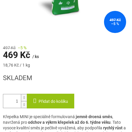
497 Kč
–5 %
497 Kč
–5 %
469 Kč
/ ks
Měrná
18,76 Kč / 1 kg
cena:
SKLADEM
Přidat do košíku
Křepelka MINI je speciálně formulovaná
jemně drcená směs
,
navržená pro
odchov a výkrm křepelek až do 6. týdne věku
. Tato
vysoce kvalitní směs je pečlivě vyvážená, aby podpořila
rychlý růst
a