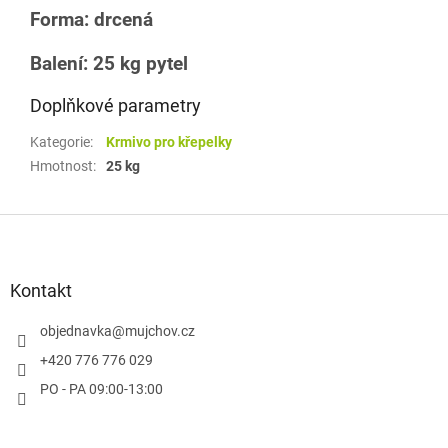
Forma: drcená
Balení: 25 kg pytel
Doplňkové parametry
Kategorie
:
Krmivo pro křepelky
Hmotnost
:
25 kg
Z
á
p
a
Kontakt
t
í
objednavka
@
mujchov.cz
+420 776 776 029
PO - PA 09:00-13:00