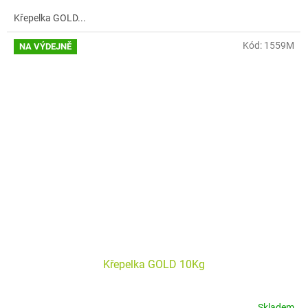
z
Křepelka GOLD...
5
hvězdiček.
Kód:
1559M
NA VÝDEJNĚ
Křepelka GOLD 10Kg
Skladem