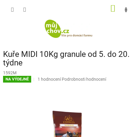
Přejít
NÁKUP
na
obsah
KOŠÍK
Kuře MIDI 10Kg granule od 5. do 20.
týdne
1592M
Průměrné
1 hodnocení
Podrobnosti hodnocení
NA VÝDEJNĚ
hodnocení
produktu
je
5,0
z
5
hvězdiček.