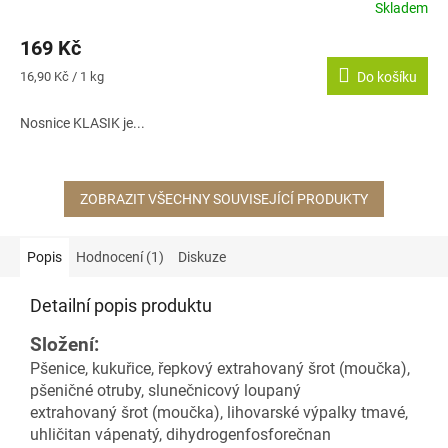
Skladem
169 Kč
Měrná
16,90 Kč / 1 kg
Do košíku
cena:
Nosnice KLASIK je...
ZOBRAZIT VŠECHNY SOUVISEJÍCÍ PRODUKTY
Popis
Hodnocení (1)
Diskuze
Detailní popis produktu
Složení:
Pšenice, kukuřice, řepkový extrahovaný šrot (moučka),
pšeničné otruby, slunečnicový loupaný
extrahovaný šrot (moučka), lihovarské výpalky tmavé,
uhličitan vápenatý, dihydrogenfosforečnan