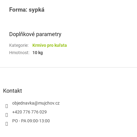
Forma: sypká
Doplňkové parametry
Kategorie
:
Krmivo pro kuřata
Hmotnost
:
10 kg
Z
á
p
a
Kontakt
t
í
objednavka
@
mujchov.cz
+420 776 776 029
PO - PA 09:00-13:00