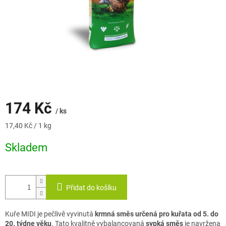
174 Kč
/ ks
Měrná
17,40 Kč / 1 kg
cena:
Skladem
Přidat do košíku
Kuře MIDI je pečlivě vyvinutá
krmná směs určená pro kuřata od 5. do
20. týdne věku
. Tato kvalitně vybalancovaná
sypká směs
je navržena