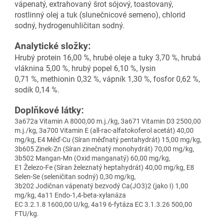
vápenatý, extrahovaný šrot sójový, toastovaný,
rostlinný olej a tuk (slunečnicové semeno), chlorid
sodný, hydrogenuhličitan sodný.
Analytické složky:
Hrubý protein 16,00 %, hrubé oleje a tuky 3,70 %, hrubá
vláknina 5,00 %, hrubý popel 6,10 %, lysin
0,71 %, methionin 0,32 %, vápník 1,30 %, fosfor 0,62 %,
sodík 0,14 %.
Doplňkové látky:
3a672a Vitamin A 8000,00 m.j./kg, 3a671 Vitamin D3 2500,00
m.j./kg, 3a700 Vitamin E (all-rac-alfatokoferol acetát) 40,00
mg/kg, E4 Měď-Cu (Síran měďnatý pentahydrát) 15,00 mg/kg,
3b605 Zinek-Zn (Síran zinečnatý monohydrát) 70,00 mg/kg,
3b502 Mangan-Mn (Oxid manganatý) 60,00 mg/kg,
E1 Železo-Fe (Síran železnatý heptahydrát) 40,00 mg/kg, E8
Selen-Se (seleničitan sodný) 0,30 mg/kg,
3b202 Jodičnan vápenatý bezvodý Ca(JO3)2 (jako I) 1,00
mg/kg, 4a11 Endo-1,4-beta-xylanáza
EC 3.2.1.8 1600,00 U/kg, 4a19 6-fytáza EC 3.1.3.26 500,00
FTU/kg.