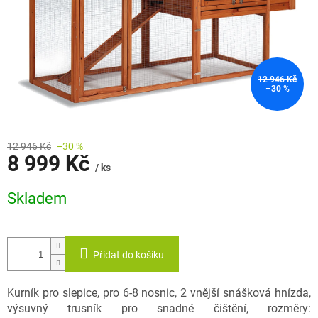
12 946 Kč
–30 %
12 946 Kč
–30 %
8 999 Kč
/ ks
Měrná
Skladem
cena:
Přidat do košíku
Kurník pro slepice, pro 6-8 nosnic, 2 vnější snášková hnízda,
výsuvný trusník pro snadné čištění, rozměry: