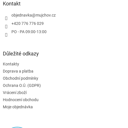
a
Kontakt
t
í
objednavka
@
mujchov.cz
+420 776 776 029
PO - PA 09:00-13:00
Důležité odkazy
Kontakty
Doprava a platba
Obchodní podmínky
Ochrana O.Ú. (GDPR)
Vrácení zboží
Hodnocení obchodu
Moje objednávka