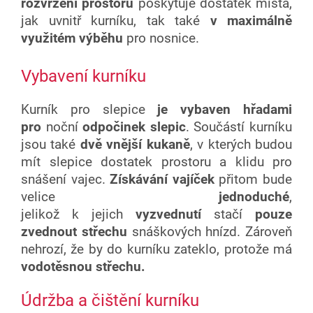
rozvržení prostoru
poskytuje dostatek místa,
jak uvnitř kurníku, tak také
v maximálně
využitém výběhu
pro nosnice.
Vybavení kurníku
Kurník pro slepice
je vybaven hřadami
pro
noční
odpočinek slepic
. Součástí kurníku
jsou také
dvě vnější kukaně
, v kterých budou
mít slepice dostatek prostoru a klidu pro
snášení vajec.
Získávání vajíček
přitom bude
velice
jednoduché
,
jelikož k jejich
vyzvednutí
stačí
pouze
zvednout střechu
snáškových hnízd. Zároveň
nehrozí, že by do kurníku zateklo, protože má
vodotěsnou střechu.
Údržba a čištění kurníku