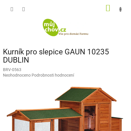
Přejít
NÁKUP
na
obsah
KOŠÍK
Kurník pro slepice GAUN 10235
DUBLIN
BRV-0563
Průměrné
Neohodnoceno
Podrobnosti hodnocení
hodnocení
produktu
je
0,0
z
5
hvězdiček.