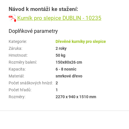
Návod k montáži ke stažení:
Kurník pro slepice DUBLIN - 10235
Doplňkové parametry
Kategorie
:
Dřevěné kurníky pro slepice
Záruka
:
2 roky
Hmotnost
:
50 kg
Rozměry balení
:
150x80x26 cm
Kapacita
:
6 - 8 nosnic
Materiál
:
smrkové dřevo
Počet snáškových hnízd
:
2
Počet hřadů
:
1
Rozměry
:
2270 x 940 x 1510 mm
Z
á
p