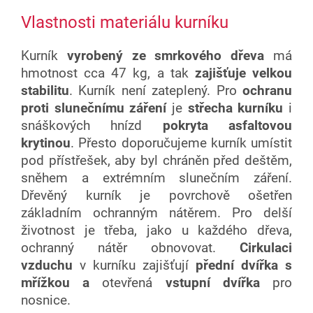
Vlastnosti materiálu kurníku
Kurník
vyrobený ze smrkového dřeva
má
hmotnost cca 47 kg, a tak
zajišťuje velkou
stabilitu
. Kurník není zateplený. Pro
ochranu
proti slunečnímu záření
je
střecha kurníku
i
snáškových hnízd
pokryta asfaltovou
krytinou
. Přesto doporučujeme kurník umístit
pod přístřešek, aby byl chráněn před deštěm,
sněhem a extrémním slunečním záření.
Dřevěný kurník je povrchově ošetřen
základním ochranným nátěrem. Pro delší
životnost je třeba, jako u každého dřeva,
ochranný nátěr obnovovat.
Cirkulaci
vzduchu
v kurníku zajišťují
přední dvířka s
mřížkou a
otevřená
vstupní dvířka
pro
nosnice.