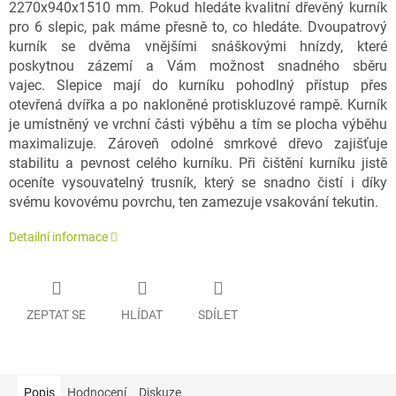
2270x940x1510 mm. Pokud hledáte kvalitní dřevěný kurník
pro 6 slepic, pak máme přesně to, co hledáte. Dvoupatrový
kurník se dvěma vnějšími snáškovými hnízdy, které
poskytnou zázemí a Vám možnost snadného sběru
vajec. Slepice mají do kurníku pohodlný přístup přes
otevřená dvířka a po nakloněné protiskluzové rampě. Kurník
je umístněný ve vrchní části výběhu a tím se plocha výběhu
maximalizuje. Zároveň odolné smrkové dřevo zajišťuje
stabilitu a pevnost celého kurníku. Při čištění kurníku jistě
oceníte vysouvatelný trusník, který se snadno čistí i díky
svému kovovému povrchu, ten zamezuje vsakování tekutin.
Detailní informace
ZEPTAT SE
HLÍDAT
SDÍLET
Popis
Hodnocení
Diskuze