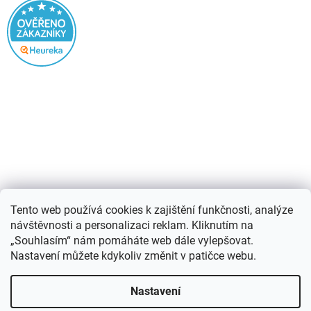
Nákupní košík
Tento web používá cookies k zajištění funkčnosti, analýze
návštěvnosti a personalizaci reklam. Kliknutím na
0
KS /
0 KČ
„Souhlasím“ nám pomáháte web dále vylepšovat.
Nastavení můžete kdykoliv změnit v patičce webu.
Vytvořil Shoptet
Nastavení