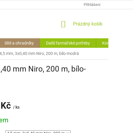
OCHRANA O.Ú. (GDPR)
VRÁCENÍ ZBOŽÍ
Přihlášení
HODNOCENÍ OBCHODU
NÁKUPNÍ
Prázdný košík
KOŠÍK
Sítě a ohradníky
Další farmářské potřeby
Kontakty
4,5 mm, 3x0,40 mm Niro, 200 m, bílo-modrá
,40 mm Niro, 200 m, bílo-
 Kč
/ ks
dem