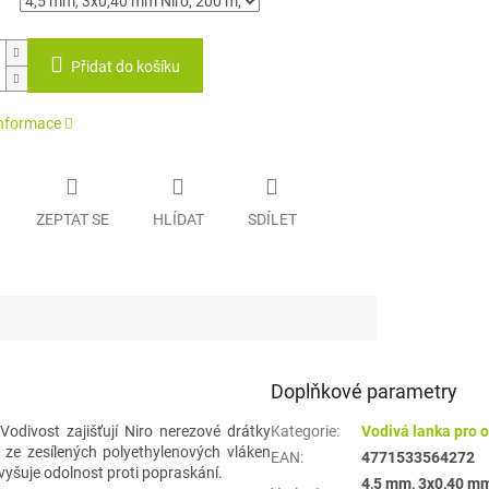
Přidat do košíku
informace
ZEPTAT SE
HLÍDAT
SDÍLET
Doplňkové parametry
divost zajišťují Niro nerezové drátky
Kategorie
:
Vodivá lanka pro 
ze zesílených polyethylenových vláken
EAN
:
4771533564272
zvyšuje odolnost proti popraskání.
4,5 mm, 3x0,40 mm