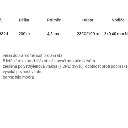
č.
Délka
Průměr
Odpor
Vodiče
632d
200 m
4,5 mm
230Ω/100 m
3x0,40 mm N
velmi dobrá viditelnost pro zvířata
5 letá záruka proti UV záření a povětrnostním vlivům
zesílená polyethylenová vlákna (HDPE) zvyšují odolnost proti popraská
vysoká pevnost v tahu
barva: bílo-modrá