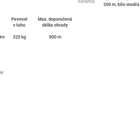
Varianta
:
200 m, bílo-modrá
Pevnost
Max. doporučená
v tahu
délka ohrady
iro
320 kg
900 m
ní