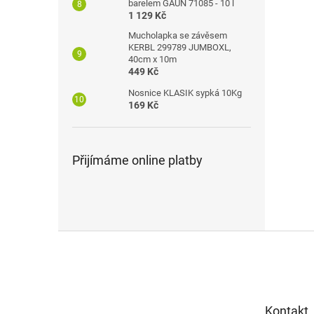
barelem GAUN 71085 - 10 l
1 129 Kč
Mucholapka se závěsem
KERBL 299789 JUMBOXL,
40cm x 10m
449 Kč
Nosnice KLASIK sypká 10Kg
169 Kč
Přijímáme online platby
Z
á
p
a
t
Kontakt