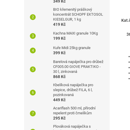
349 Kč
BIO křemenitý práškový
koncentrát SCHOPF EKTOSOL
KIESELGUR, 1 kg
Kat.
419 Kč
Kachna MAXI granule 10Kg
3
199 Kč
Kuře Midi 25kg granule
399 Kč
Barelová napáječka pro drůbež
CF005.00 GIOVE PRAKTIKO -
30 l, zinkovaná
868 Kč
Kbelíková napáječka pro
slepice, drůbež FILA, 6 l,
pozinkovaná
449 Kč
Acariflash 500 ml, přírodní
repelent proti čmelíkům
295 Kč
Plováková napáječka s