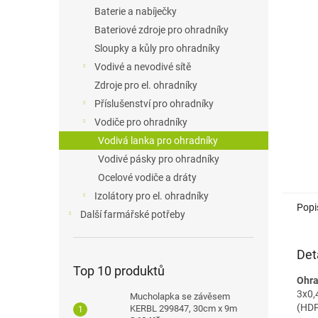
n
Baterie a nabíječky
e
Bateriové zdroje pro ohradníky
l
Sloupky a kůly pro ohradníky
Vodivé a nevodivé sítě
Zdroje pro el. ohradníky
Příslušenství pro ohradníky
Vodiče pro ohradníky
Vodivá lanka pro ohradníky
Vodivé pásky pro ohradníky
Ocelové vodiče a dráty
Izolátory pro el. ohradníky
Popi
Další farmářské potřeby
Det
Top 10 produktů
Ohr
3x0
Mucholapka se závěsem
(HDP
KERBL 299847, 30cm x 9m