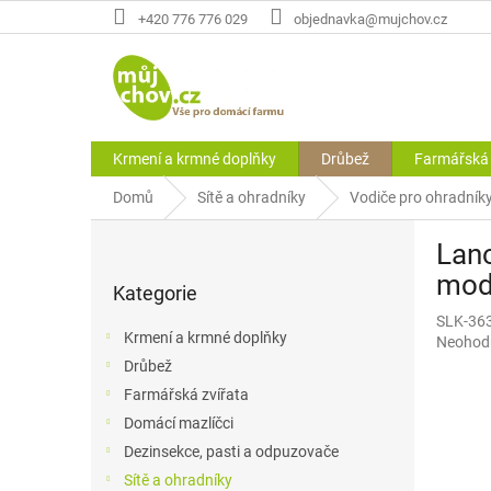
Přejít
+420 776 776 029
objednavka@mujchov.cz
na
obsah
Krmení a krmné doplňky
Drůbež
Farmářská 
Domů
Sítě a ohradníky
Vodiče pro ohradník
P
Lano
o
Přeskočit
s
mod
Kategorie
kategorie
t
SLK-36
r
Krmení a krmné doplňky
Průměr
Neohod
a
hodnoce
Drůbež
n
produkt
Farmářská zvířata
n
je
í
Domácí mazlíčci
0,0
p
z
Dezinsekce, pasti a odpuzovače
5
a
Sítě a ohradníky
hvězdič