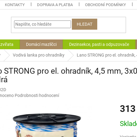
KONTAKTY
DOPRAVA A PLATBA
OBCHODNÍ PODMÍNKY
HLEDAT
zvířata
Domácí mazlíčci
Dezinsekce, pasti a odpuzovače
y
Vodivá lanka pro ohradníky
Lano STRONG pro el. ohradník, 
 STRONG pro el. ohradník, 4,5 mm, 3x0
rá
32D
né
noceno
Podrobnosti hodnocení
ní
313
u
Měrná
Skla
cena:
ek.