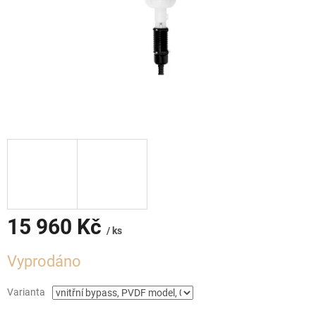
15 960 Kč
/ ks
Měrná
Vyprodáno
cena:
Varianta