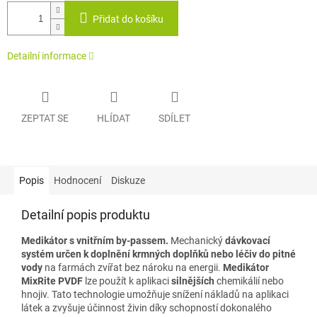
Přidat do košíku
Detailní informace
ZEPTAT SE
HLÍDAT
SDÍLET
Popis
Hodnocení
Diskuze
Detailní popis produktu
Medikátor s vnitřním by-passem.
Mechanický
dávkovací
systém určen k doplnění krmných doplňků nebo léčiv do pitné
vody
na farmách zvířat bez nároku na energii.
Medikátor
MixRite PVDF
lze použít k aplikaci
silnějších
chemikálií nebo
hnojiv. Tato technologie umožňuje snížení nákladů na aplikaci
látek a zvyšuje účinnost živin díky schopností dokonalého