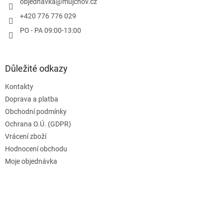
í
objednavka
@
mujchov.cz
+420 776 776 029
PO - PA 09:00-13:00
Důležité odkazy
Kontakty
Doprava a platba
Obchodní podmínky
Ochrana O.Ú. (GDPR)
Vrácení zboží
Hodnocení obchodu
Moje objednávka