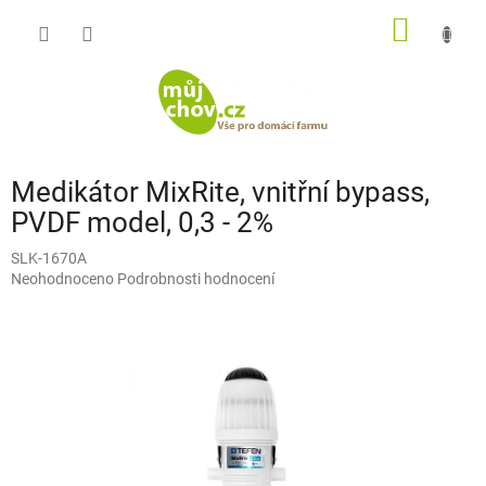
Přejít
NÁKUP
na
obsah
KOŠÍK
Medikátor MixRite, vnitřní bypass,
PVDF model, 0,3 - 2%
SLK-1670A
Průměrné
Neohodnoceno
Podrobnosti hodnocení
hodnocení
produktu
je
0,0
z
5
hvězdiček.