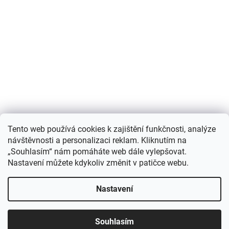
Nákupní košík
Tento web používá cookies k zajištění funkčnosti, analýze
návštěvnosti a personalizaci reklam. Kliknutím na
0
KS /
0 KČ
„Souhlasím“ nám pomáháte web dále vylepšovat.
Nastavení můžete kdykoliv změnit v patičce webu.
Vytvořil Shoptet
Nastavení
Copyright 2026
Můjchov.cz
. Všechna práva vyhrazena.
Upravit
Souhlasím
nastavení cookies