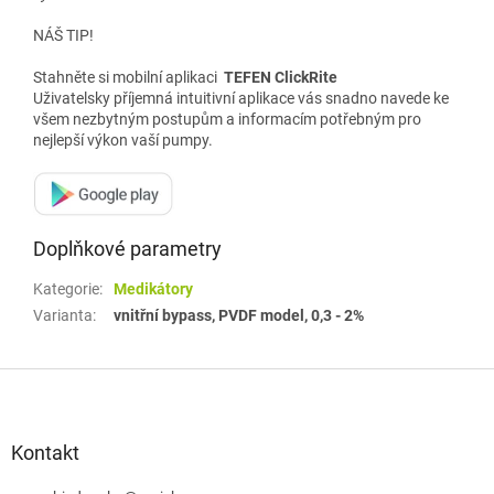
NÁŠ TIP!
Stahněte si mobilní aplikaci
TEFEN ClickRite
Uživatelsky příjemná intuitivní aplikace vás snadno navede ke
všem nezbytným postupům a informacím potřebným pro
nejlepší výkon vaší pumpy.
Doplňkové parametry
Kategorie
:
Medikátory
Varianta
:
vnitřní bypass, PVDF model, 0,3 - 2%
Z
á
p
a
Kontakt
t