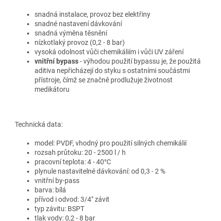
snadná instalace, provoz bez elektřiny
snadné nastavení dávkování
snadná výměna těsnění
nízkotlaký provoz (0,2 - 8 bar)
vysoká odolnost vůči chemikáliím i vůči UV záření
vnitřní bypass
- výhodou použití bypassu je, že použitá
aditiva nepřicházejí do styku s ostatními součástmi
přístroje, čímž se značně prodlužuje životnost
medikátoru
Technická data:
model: PVDF, vhodný pro použití silných chemikálií
rozsah průtoku: 20 - 2500 l / h
pracovní teplota: 4 - 40°C
plynule nastavitelné dávkování: od 0,3 - 2 %
vnitřní by-pass
barva: bílá
přívod i odvod: 3/4" závit
typ závitu: BSPT
tlak vody: 0,2 - 8 bar