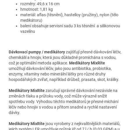
rozměry: 49,6 x 16 cm
hmotnost: 1,81 kg
materiál: aflas (těsnění), hastelloy (pružiny), nylon (tělo
medikátoru)
balení obsahuje servisní sadu 3 ks těsnění a silikonovou
vazelínu
Dávkovací pumpy / medikátory
zajišťují přesné dávkování léčiv,
chemikálií a hnojiv, která jsou důkladně promíchána s vodou,
což je optimální metoda aplikace.
Medikátory MixRite
umožňují dávkování léčiv, jako jsou antibiotika, probiotika,
enzymy, vitamíny nebo minerální látky pro různé druhy
hospodářských zvířat, například drůbež, prasata, skot, králíky.
Medikátory MixRite
zaručují správné dávkování nezávisle na
změnách tlaku a průtoku vody, což může výrazně snížit
spotřebu vody. Výhodou těchto medikátorů je přesné míchání
léčiv nebo hnojiv s vodou a přitom snadné a rychlé nastavení
dávky.
Medikátory MixRite
jsou vyrobeny z nejkvalitnějších materiálů,
jejich systém LFR umožňuje průtok již od 7 l / h (0,03 GPM) a u