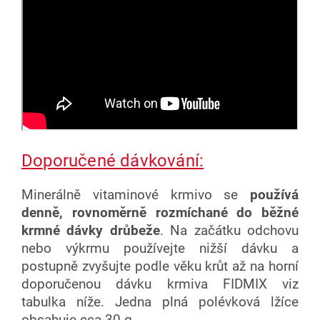
Doporučené dávkování:
Minerálně vitaminové krmivo se
používá
denně, rovnoměrně rozmíchané do běžné
krmné dávky drůbeže
. Na začátku odchovu
nebo výkrmu používejte nižší dávku a
postupně zvyšujte podle věku krůt až na horní
doporučenou dávku krmiva FIDMIX viz
tabulka níže. Jedna plná polévková lžíce
obsahuje cca 30 g.