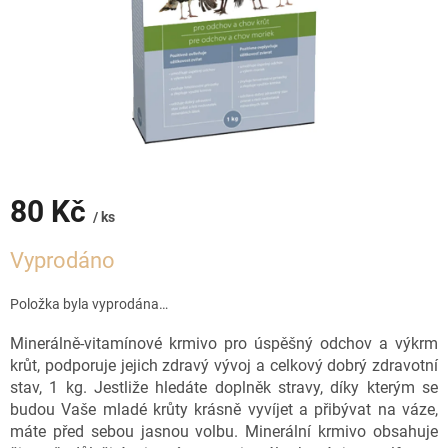
80 Kč
/ ks
Měrná
Vyprodáno
cena:
Položka byla vyprodána…
Minerálně-vitamínové krmivo pro úspěšný odchov a výkrm
krůt, podporuje jejich zdravý vývoj a celkový dobrý zdravotní
stav, 1 kg. Jestliže hledáte doplněk stravy, díky kterým se
budou Vaše mladé krůty krásně vyvíjet a přibývat na váze,
máte před sebou jasnou volbu. Minerální krmivo obsahuje