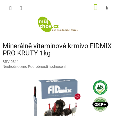
Přejít
NÁKUP
na
obsah
KOŠÍK
Minerálně vitaminové krmivo FIDMIX
PRO KRŮTY 1kg
BRV-0311
Průměrné
Neohodnoceno
Podrobnosti hodnocení
hodnocení
produktu
je
0,0
z
5
hvězdiček.