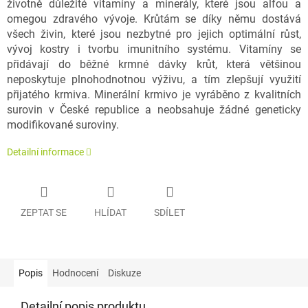
životně důležité vitamíny a minerály, které jsou alfou a
omegou zdravého vývoje. Krůtám se díky němu dostává
všech živin, které jsou nezbytné pro jejich optimální růst,
vývoj kostry i tvorbu imunitního systému. Vitamíny se
přidávají do běžné krmné dávky krůt, která většinou
neposkytuje plnohodnotnou výživu, a tím zlepšují využití
přijatého krmiva. Minerální krmivo je vyráběno z kvalitních
surovin v České republice a neobsahuje žádné geneticky
modifikované suroviny.
Detailní informace
ZEPTAT SE
HLÍDAT
SDÍLET
Popis
Hodnocení
Diskuze
Detailní popis produktu