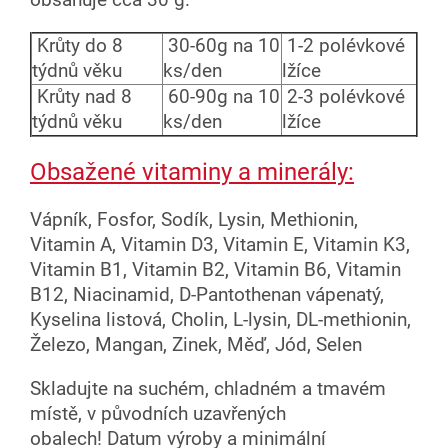
Krůty do 8
30-60g na 10
1-2 polévkové
týdnů věku
ks/den
lžíce
Krůty nad 8
60-90g na 10
2-3 polévkové
týdnů věku
ks/den
lžíce
Obsažené vitaminy a minerály:
Vápník, Fosfor, Sodík, Lysin, Methionin,
Vitamin A, Vitamin D3, Vitamin E, Vitamin K3,
Vitamin B1, Vitamin B2, Vitamin B6, Vitamin
B12, Niacinamid, D-Pantothenan vápenatý,
Kyselina listová, Cholin, L-lysin, DL-methionin,
Železo, Mangan, Zinek, Měď, Jód, Selen
Skladujte na suchém, chladném a tmavém
místě, v původních uzavřených
obalech! Datum výroby a minimální