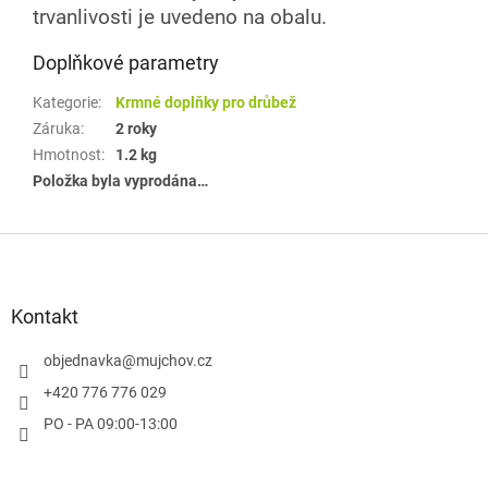
trvanlivosti je uvedeno na obalu.
Doplňkové parametry
Kategorie
:
Krmné doplňky pro drůbež
Záruka
:
2 roky
Hmotnost
:
1.2 kg
Položka byla vyprodána…
Z
á
p
a
Kontakt
t
í
objednavka
@
mujchov.cz
+420 776 776 029
PO - PA 09:00-13:00