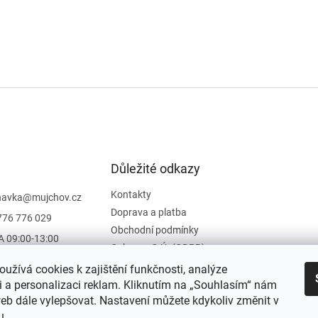
Důležité odkazy
Kontakty
navka
@
mujchov.cz
Doprava a platba
776 776 029
Obchodní podmínky
A 09:00-13:00
Ochrana O.Ú. (GDPR)
Vrácení zboží
užívá cookies k zajištění funkčnosti, analýze
Hodnocení obchodu
i a personalizaci reklam. Kliknutím na „Souhlasím“ nám
b dále vylepšovat. Nastavení můžete kdykoliv změnit v
Moje objednávka
u.