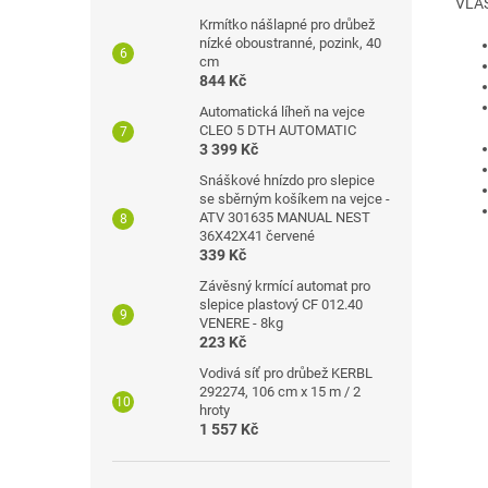
VLA
Krmítko nášlapné pro drůbež
nízké oboustranné, pozink, 40
cm
844 Kč
Automatická líheň na vejce
CLEO 5 DTH AUTOMATIC
3 399 Kč
Snáškové hnízdo pro slepice
se sběrným košíkem na vejce -
ATV 301635 MANUAL NEST
36X42X41 červené
339 Kč
Závěsný krmící automat pro
slepice plastový CF 012.40
VENERE - 8kg
223 Kč
Vodivá síť pro drůbež KERBL
292274, 106 cm x 15 m / 2
hroty
1 557 Kč