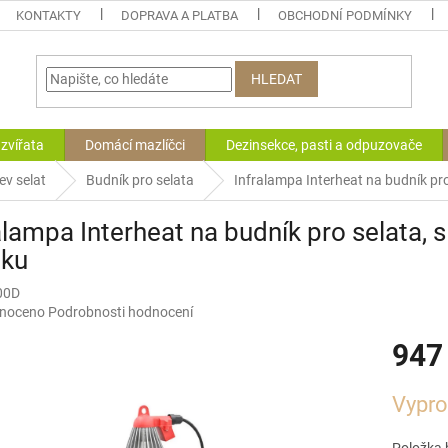
KONTAKTY
DOPRAVA A PLATBA
OBCHODNÍ PODMÍNKY
HLEDAT
zvířata
Domácí mazlíčci
Dezinsekce, pasti a odpuzovače
ev selat
Budník pro selata
Infralampa Interheat na budník pr
alampa Interheat na budník pro selata,
áku
00D
né
noceno
Podrobnosti hodnocení
ní
947
u
Měrná
Vypr
cena:
ek.