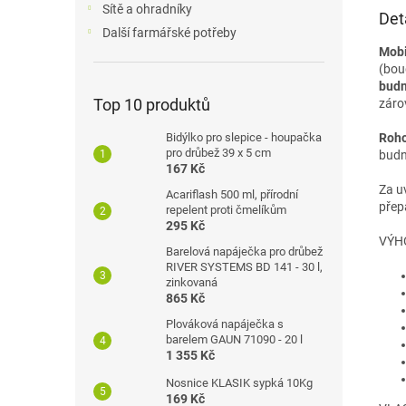
Sítě a ohradníky
Det
Další farmářské potřeby
Mobi
(bou
budn
Top 10 produktů
záro
Roho
Bidýlko pro slepice - houpačka
pro drůbež 39 x 5 cm
budn
167 Kč
Za u
Acariflash 500 ml, přírodní
přep
repelent proti čmelíkům
295 Kč
VÝH
Barelová napáječka pro drůbež
RIVER SYSTEMS BD 141 - 30 l,
zinkovaná
865 Kč
Plováková napáječka s
barelem GAUN 71090 - 20 l
1 355 Kč
Nosnice KLASIK sypká 10Kg
169 Kč