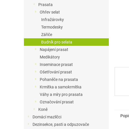
n
Prasata
e
Ohřev selat
l
Infražárovky
Termodesky
Zářiče
Budník pro selata
Napájení prasat
Medikátory
Inseminace prasat
Ošetřování prasat
Pohaněče na prasata
Krmítka a samokrmítka
Váhy a míry pro prasata
Označování prasat
Koně
Popi
Domácí mazlíčci
Dezinsekce, pasti a odpuzovače