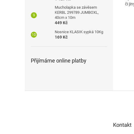
či ji
Mucholapka se závěsem
KERBL 299789 JUMBOXL,
40cm x 10m
449 Kč
Nosnice KLASIK sypká 10Kg
169 Kč
Přijímáme online platby
Z
á
p
a
t
Kontakt
í