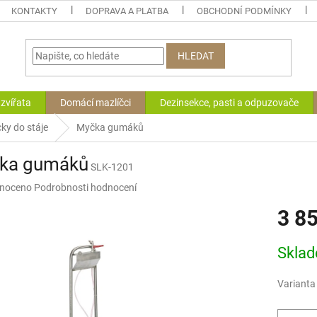
KONTAKTY
DOPRAVA A PLATBA
OBCHODNÍ PODMÍNKY
HLEDAT
zvířata
Domácí mazlíčci
Dezinsekce, pasti a odpuzovače
y do stáje
Myčka gumáků
ka gumáků
SLK-1201
né
noceno
Podrobnosti hodnocení
ní
3 8
u
Měrná
Skla
cena:
ek.
Varianta