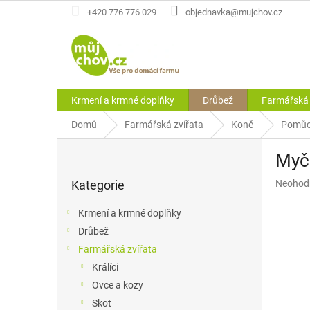
Přejít
+420 776 776 029
objednavka@mujchov.cz
na
obsah
Krmení a krmné doplňky
Drůbež
Farmářská 
Domů
Farmářská zvířata
Koně
Pomůck
P
Myč
o
Přeskočit
s
Průměr
Kategorie
Neohod
kategorie
t
hodnoce
r
produkt
Krmení a krmné doplňky
a
je
Drůbež
n
0,0
z
Farmářská zvířata
n
5
í
Králíci
hvězdič
p
Ovce a kozy
a
Skot