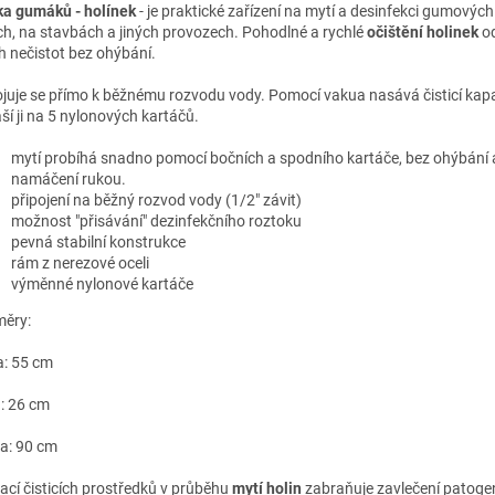
a gumáků - holínek
- je
p
raktické zařízení na mytí a desinfekci gumových
ích, na stavbách a jiných provozech. Pohodlné a rychlé
očištění holinek
od
ch nečistot bez ohýbání.
ojuje se přímo k běžnému rozvodu vody. Pomocí vakua nasává čisticí kapa
ší ji na 5 nylonových kartáčů.
mytí probíhá snadno pomocí bočních a spodního kartáče, bez ohýbání 
namáčení rukou.
připojení na běžný rozvod vody (1/2" závit)
možnost "přisávání" dezinfekčního roztoku
pevná stabilní konstrukce
rám z nerezové oceli
výměnné nylonové kartáče
ěry:
a: 55 cm
a: 26 cm
a: 90 cm
kací čisticích prostředků v průběhu
mytí holin
zabraňuje zavlečení patogen