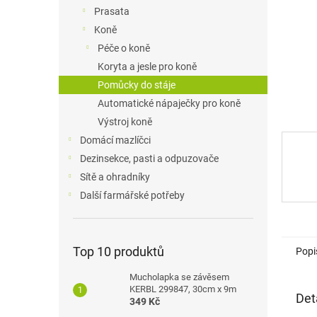
n
Prasata
e
Koně
l
Péče o koně
Koryta a jesle pro koně
Pomůcky do stáje
Automatické nápaječky pro koně
Výstroj koně
Domácí mazlíčci
Dezinsekce, pasti a odpuzovače
Sítě a ohradníky
Další farmářské potřeby
Top 10 produktů
Popi
Mucholapka se závěsem
KERBL 299847, 30cm x 9m
Det
349 Kč