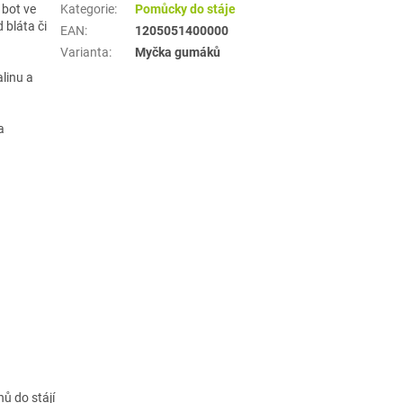
 bot ve
Kategorie
:
Pomůcky do stáje
 bláta či
EAN
:
1205051400000
Varianta
:
Myčka gumáků
linu a
a
ů do stájí