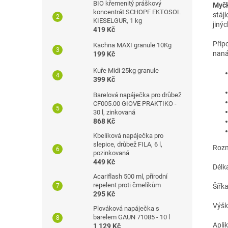
BIO křemenitý práškový
Myčk
koncentrát SCHOPF EKTOSOL
stáj
KIESELGUR, 1 kg
jiný
419 Kč
P
řip
Kachna MAXI granule 10Kg
naná
199 Kč
Kuře Midi 25kg granule
399 Kč
Barelová napáječka pro drůbež
CF005.00 GIOVE PRAKTIKO -
30 l, zinkovaná
868 Kč
Kbelíková napáječka pro
slepice, drůbež FILA, 6 l,
Rozm
pozinkovaná
449 Kč
Délk
Acariflash 500 ml, přírodní
repelent proti čmelíkům
Šířk
295 Kč
Výšk
Plováková napáječka s
barelem GAUN 71085 - 10 l
A
pli
1 129 Kč